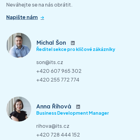
Neváhejte se na nás obrátit.
Napište nám
Michal Šon
Ředitel sekce pro klíčové zákázníky
son@its.cz
+420 607 965 302
+420 255 772 774
Anna Říhová
Business Development Manager
rihova@its.cz
+420 728 444 152