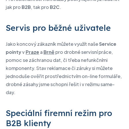
jak pro
B2B
, tak pro
B2C
.
Servis pro běžné uživatele
Jako koncový zákazník můžete využít naše
Service
pointy
v
Praze
a
Brně
pro drobné servisní práce,
pomoc se záchranou dat, či třeba nefunkčními
komponenty. Stav reklamace či záruky si můžete
jednoduše ověřit prostřednictvím on-line formuláře,
drobné zásahy jsme schopni řešit i v režimu same-
day.
Speciální firemní režim pro
B2B klienty