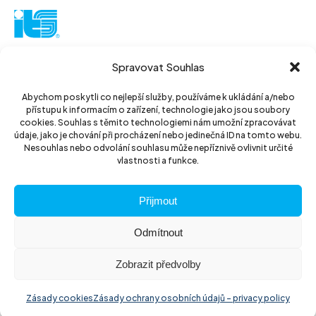
ITS akciová společnost
Spravovat Souhlas
Vinohradská 184
130 52 Praha3
Abychom poskytli co nejlepší služby, používáme k ukládání a/nebo
přístupu k informacím o zařízení, technologie jako jsou soubory
Czech Republic
cookies. Souhlas s těmito technologiemi nám umožní zpracovávat
údaje, jako je chování při procházení nebo jedinečná ID na tomto webu.
IČ: 14889811
Nesouhlas nebo odvolání souhlasu může nepříznivě ovlivnit určité
vlastnosti a funkce.
DIČ: CZ14889811
Přijmout
Odmítnout
Zobrazit předvolby
© 2026 ITS akciová společnost
Website by
The Wild
Zásady cookies
Zásady ochrany osobních údajů – privacy policy