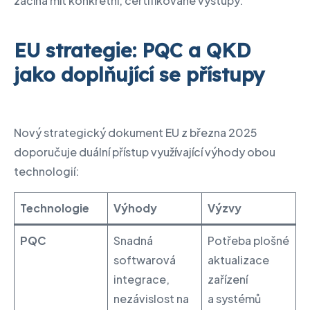
začíná mít konkrétní, certifikované výstupy.
EU strategie: PQC a QKD
jako doplňující se přístupy
Nový strategický dokument EU z března 2025
doporučuje duální přístup využívající výhody obou
technologií:
Technologie
Výhody
Výzvy
PQC
Snadná
Potřeba plošné
softwarová
aktualizace
integrace,
zařízení
nezávislost na
a systémů