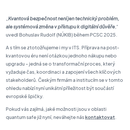
„
Kvantová bezpečnost není jen technický problém,
ale systémová změna v přístupu k digitální důvěře
,“
uvedl Bohuslav Rudolf (NÚKIB) během PCSC 2025.
A s tím se ztotožňujeme i my v ITS. Příprava na post-
kvantovou éru není otázkou jednoho nákupu nebo
upgradu – jedná se o transformační proces, který
vyžaduje čas, koordinaci a zapojení všech klíčových
stakeholderů. Českým firmám a institucím se v tomto
ohledu nabízí nyní unikátní příležitost být součástí
evropské špičky.
Pokud vás zajímá, jaké možnosti jsou v oblasti
quantum safe již nyní, neváhejte nás
kontaktovat
.