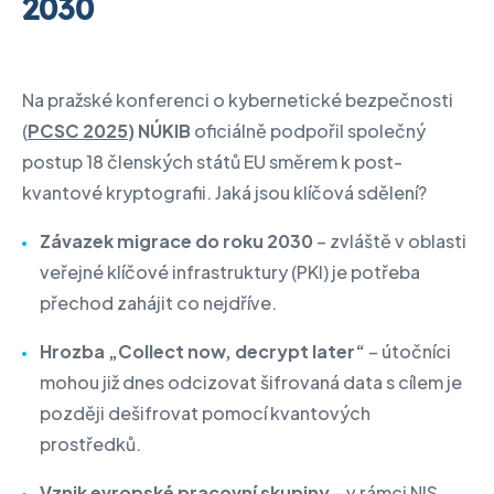
2030
Na pražské konferenci o kybernetické bezpečnosti
(
PCSC 2025
) NÚKIB
oficiálně podpořil společný
postup 18 členských států EU směrem k post-
kvantové kryptografii. Jaká jsou klíčová sdělení?
Závazek migrace do roku 2030
– zvláště v oblasti
veřejné klíčové infrastruktury (PKI) je potřeba
přechod zahájit co nejdříve.
Hrozba „Collect now, decrypt later“
– útočníci
mohou již dnes odcizovat šifrovaná data s cílem je
později dešifrovat pomocí kvantových
prostředků.
Vznik evropské pracovní skupiny
– v rámci NIS