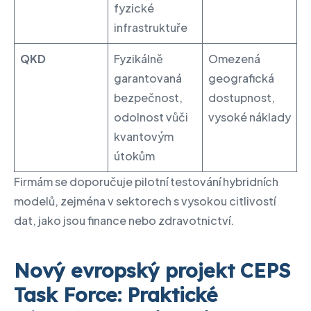
fyzické
infrastruktuře
QKD
Fyzikálně
Omezená
garantovaná
geografická
bezpečnost,
dostupnost,
odolnost vůči
vysoké náklady
kvantovým
útokům
Firmám se doporučuje pilotní testování hybridních
modelů, zejména v sektorech s vysokou citlivostí
dat, jako jsou finance nebo zdravotnictví.
Nový evropský projekt CEPS
Task Force: Praktické