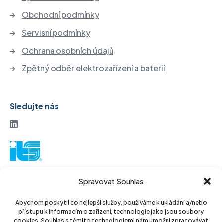
Obchodní podmínky
Servisní podmínky
Ochrana osobních údajů
Zpětný odběr elektrozařízení a baterií
Sledujte nás
ITS akciová společnost
Spravovat Souhlas
Vinohradská 184
130 52 Praha3
Abychom poskytli co nejlepší služby, používáme k ukládání a/nebo
přístupu k informacím o zařízení, technologie jako jsou soubory
Czech Republic
cookies. Souhlas s těmito technologiemi nám umožní zpracovávat