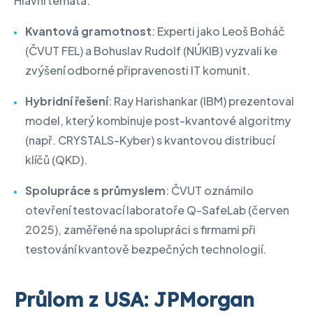
Hlavní témata:
Kvantová gramotnost
: Experti jako Leoš Boháč
(ČVUT FEL) a Bohuslav Rudolf (NÚKIB) vyzvali ke
zvýšení odborné připravenosti IT komunit.
Hybridní řešení
: Ray Harishankar (IBM) prezentoval
model, který kombinuje post-kvantové algoritmy
(např. CRYSTALS-Kyber) s kvantovou distribucí
klíčů (QKD).
Spolupráce s průmyslem
: ČVUT oznámilo
otevření testovací laboratoře Q-SafeLab (červen
2025), zaměřené na spolupráci s firmami při
testování kvantově bezpečných technologií.
Průlom z USA: JPMorgan