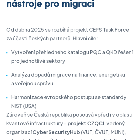
nástroje pro migraci
Od dubna 2025 se rozbíhá projekt CEPS Task Force
za účasti českých partnerů. Hlavní cíle:
Vytvoření přehledného katalogu PQC a QKD řešení
pro jednotlivé sektory
Analýza dopadů migrace na finance, energetiku
a veřejnou správu
Harmonizace evropského postupu se standardy
NIST (USA)
Zároveň se Česká republika posouvá vpřed i v oblasti
kvantové infrastruktury –
projekt CZQCI
, vedený
organizací
CyberSecurityHub
(VUT, ČVUT, MUNI),