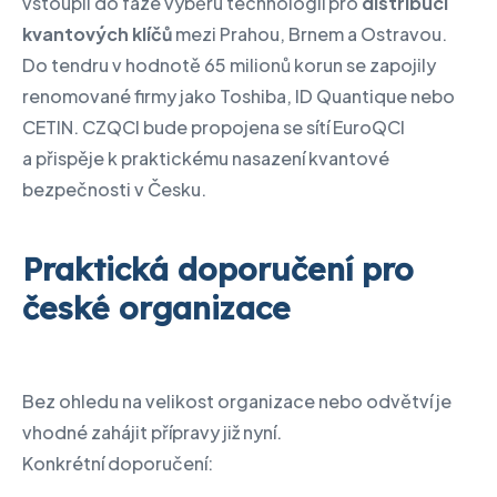
vstoupil do fáze výběru technologií pro
distribuci
kvantových klíčů
mezi Prahou, Brnem a Ostravou.
Do tendru v hodnotě 65 milionů korun se zapojily
renomované firmy jako Toshiba, ID Quantique nebo
CETIN. CZQCI bude propojena se sítí EuroQCI
a přispěje k praktickému nasazení kvantové
bezpečnosti v Česku.
Praktická doporučení pro
české organizace
Bez ohledu na velikost organizace nebo odvětví je
vhodné zahájit přípravy již nyní.
Konkrétní doporučení: