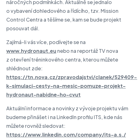
náročných podmínkách. Aktuálně se jednalo
o vybavení dohledového a řídícího, tzv. Mission
Control Centra a těšíme se, kam se bude projekt
posouvat dál.
Zajímá-li vás více, podívejte se na
www.hydronaut.eu
nebo na reportáž TV nova
z otevření tréninkového centra, kterou můžete
shlédnout zde:
https://tn.nova.cz/zpravodajstvi/clanek/529409-
k-simulaci-cesty-na-mesic-pomuze-projekt-
hydronaut-nabidne-ho-cvut
Aktuální informace a novinky z vývoje projektu vám
budeme přinášet i na LinkedIn profilu ITS, kde nás
můžete rovněž sledovat:
https://www.linkedin.com/company/its-a.s./