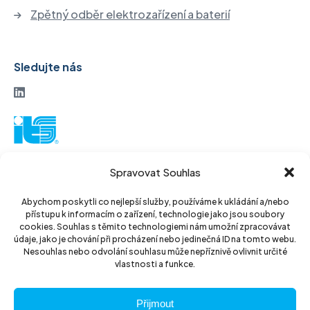
Zpětný odběr elektrozařízení a baterií
Sledujte nás
ITS akciová společnost
Spravovat Souhlas
Vinohradská 184
130 52 Praha3
Abychom poskytli co nejlepší služby, používáme k ukládání a/nebo
přístupu k informacím o zařízení, technologie jako jsou soubory
Czech Republic
cookies. Souhlas s těmito technologiemi nám umožní zpracovávat
údaje, jako je chování při procházení nebo jedinečná ID na tomto webu.
IČ: 14889811
Nesouhlas nebo odvolání souhlasu může nepříznivě ovlivnit určité
vlastnosti a funkce.
DIČ: CZ14889811
Přijmout