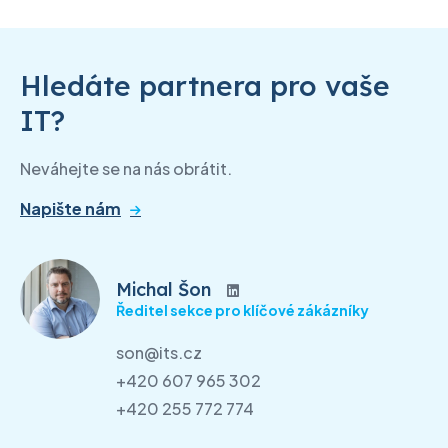
Hledáte partnera pro vaše
IT?
Neváhejte se na nás obrátit.
Napište nám
Michal Šon
Ředitel sekce pro klíčové zákázníky
son@its.cz
+420 607 965 302
+420 255 772 774