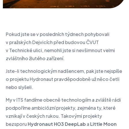
Pokud jste se v posledních týdnech pohybovali
v pražských Dejvicích před budovou ČVUT
v Technické ulici, nemohli jste si nevšimnout velmi
zvláštního žlutého zařízení.
Jste-li technologickým nadšencem, pak jste nejspíše
o projektu Hydronaut pravděpodobně už něco četli
nebo slyšeli.
My v ITS fandíme obecně technologiím a zvláště rádi
podpoříme ambiciózní projekty, zejména ty, které
vznikají v českých rukou. Takovými projekty
bezsporu
Hydronaut HO3 DeepLab
a
Little Moon