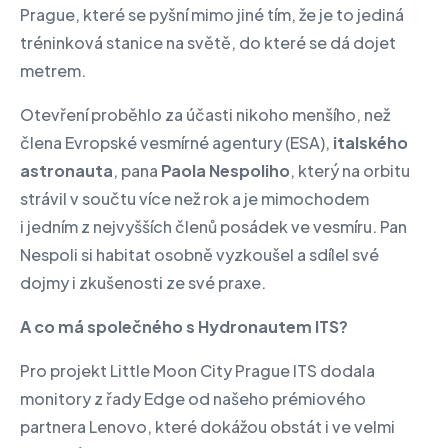
Prague, které se pyšní mimo jiné tím, že je to jediná
tréninková stanice na světě, do které se dá dojet
metrem.
Otevření proběhlo za účasti nikoho menšího, než
člena Evropské vesmírné agentury (ESA),
italského
astronauta
, pana
Paola Nespoliho
, který na orbitu
strávil v součtu více než rok a je mimochodem
i jedním z nejvyšších členů posádek ve vesmíru. Pan
Nespoli si habitat osobně vyzkoušel a sdílel své
dojmy i zkušenosti ze své praxe.
A co má společného s Hydronautem ITS?
Pro projekt Little Moon City Prague ITS dodala
monitory z řady Edge od našeho prémiového
partnera Lenovo, které dokážou obstát i ve velmi