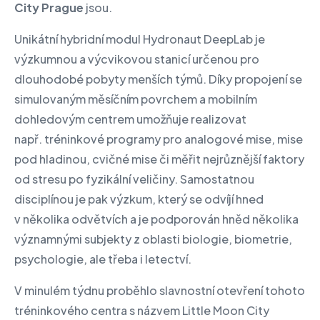
City Prague
jsou.
Unikátní hybridní modul Hydronaut DeepLab je
výzkumnou a výcvikovou stanicí určenou pro
dlouhodobé pobyty menších týmů. Díky propojení se
simulovaným měsíčním povrchem a mobilním
dohledovým centrem umožňuje realizovat
např. tréninkové programy pro analogové mise, mise
pod hladinou, cvičné mise či měřit nejrůznější faktory
od stresu po fyzikální veličiny. Samostatnou
disciplínou je pak výzkum, který se odvíjí hned
v několika odvětvích a je podporován hněd několika
významnými subjekty z oblasti biologie, biometrie,
psychologie, ale třeba i letectví.
V minulém týdnu proběhlo slavnostní otevření tohoto
tréninkového centra s názvem Little Moon City