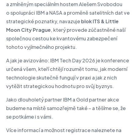
a zmíněným speciálním hostem Alešem Svobodou
o spolupráci IBM a NASA a proměně satelitních dat ve
strategické poznatky, navazuje
blok ITS & Little
Moon City Prague
, který provede zúčastněné naší
společnou cestou ke kvantovému zabezpečení
tohoto vyjímečného projektu.
A jak je avizováno: IBM Tech Day 2026 je konference
určená všem, kteří chtějí rozumět tomu, jak moderní
technologie skutečně fungují v praxi a jak z nich
vytěžit strategickou hodnotu pro svůj byznys.
Jako dlouholetý partner IBM a Gold partner akce
budeme na místě samozřejmě také – a těšíme se, že
se potkáme i s vámi.
Více informací a možnost registrace naleznete na