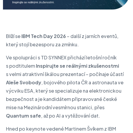
Blíží se
IBM Tech Day 2026
– další z jarních eventů,
který stojí bezesporu za zmínku.
Ve spolupráci s TD SYNNEX přichází letošní ročník
s podtitulem
Inspirujte se reálnými zkušenostmi
s velmi atraktivní škálou prezentací – počínaje účastí
Aleše Svobody
, bojového pilota ČR a astronauta ve
výcviku ESA, který se specializuje na elektronickou
bezpečnost a je kandidátem připravované české
mise na Mezinárodní vesmírnou stanici, přes
Quantum safe
, až po AI a vytěžování dat.
Hned po keynote vedené Martinem Švíkem z IBM