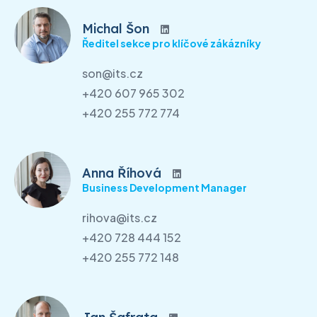
Michal Šon
Ředitel sekce pro klíčové zákázníky
son@its.cz
+420 607 965 302
+420 255 772 774
Anna Říhová
Business Development Manager
rihova@its.cz
+420 728 444 152
+420 255 772 148