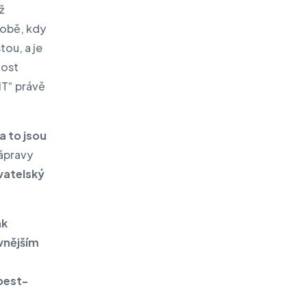
ž
době, kdy
ou, a je
nost
IT“ právě
 to jsou
nápravy
vatelský
ak
 vnějším
best-