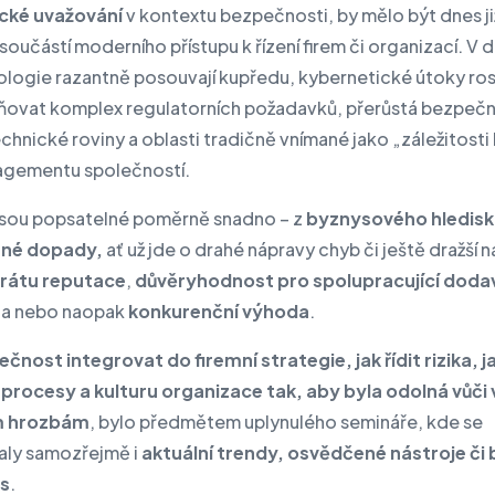
ické uvažování
v kontextu bezpečnosti, by mělo být dnes ji
součástí moderního přístupu k řízení firem či organizací. V 
ologie razantně posouvají kupředu, kybernetické útoky rost
lňovat komplex regulatorních požadavků, přerůstá bezpeč
echnické roviny a oblasti tradičně vnímané jako „záležitosti 
agementu společností.
sou popsatelné poměrně snadno – z
byznysového hlediska
mné dopady,
ať už jde o drahé nápravy chyb či ještě dražší 
rátu reputace
,
důvěryhodnost pro spolupracující doda
, a nebo naopak
konkurenční výhoda
.
čnost integrovat do firemní strategie, jak řídit rizika, j
 procesy a kulturu organizace tak, aby byla odolná vůči
ím hrozbám
, bylo předmětem uplynulého semináře, kde se
aly samozřejmě i
aktuální trendy, osvědčené nástroje či 
es
.