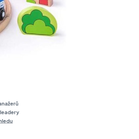
anažerů
 leadery
hledu