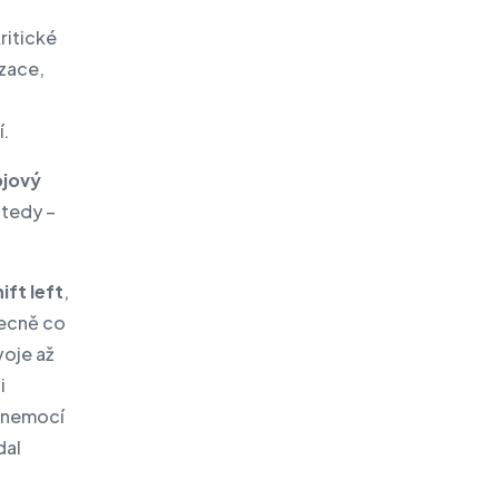
ritické
izace,
í.
ojový
, tedy –
ift left
,
ecně co
voje až
i
 nemocí
dal