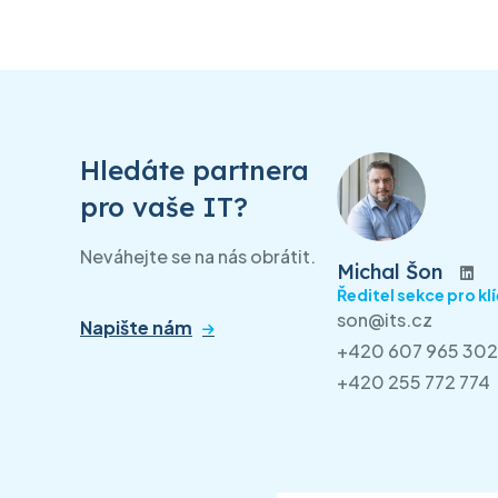
Hledáte partnera
pro vaše IT?
Neváhejte se na nás obrátit.
Michal Šon
Ředitel sekce pro kl
son@its.cz
Napište nám
+420 607 965 302
+420 255 772 774