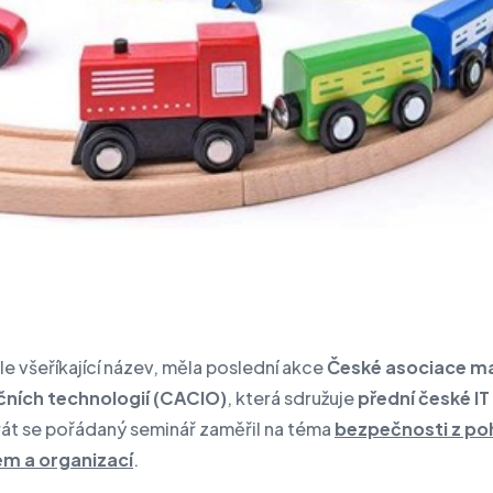
le všeříkající název, měla poslední akce
České asociace m
ních technologií (CACIO)
, která sdružuje
přední české IT
rát se pořádaný seminář zaměřil na téma
bezpečnosti z po
rem a organizací
.