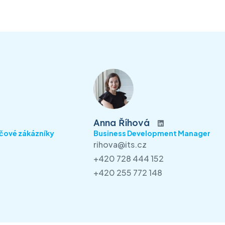
Anna Říhová
íčové zákázníky
Business Development Manager
rihova@its.cz
+420 728 444 152
+420 255 772 148