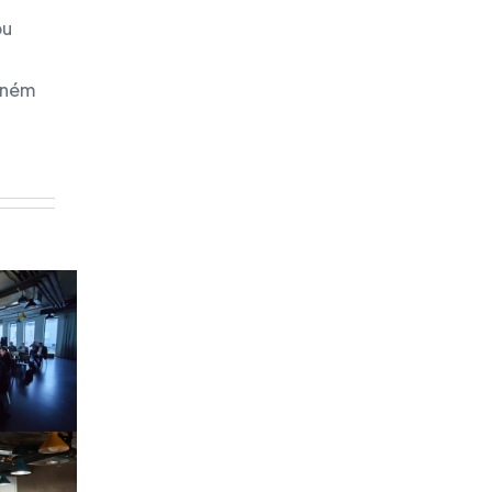
pu
vaném