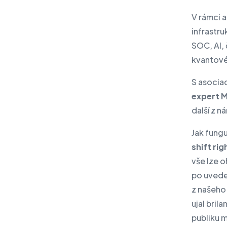
V rámci a
infrastru
SOC, AI, 
kvantové 
S asocia
expert M
další z n
Jak fungu
shift rig
vše lze o
po uvede
z našeho
ujal bril
publiku 