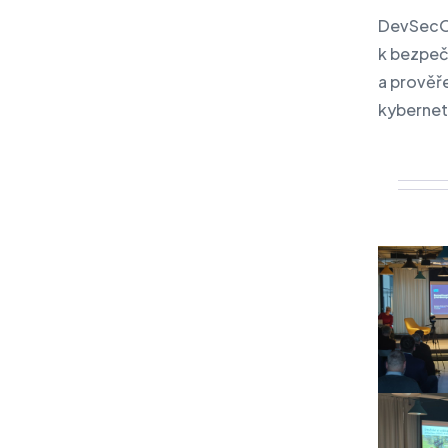
DevSecOp
k bezpečn
a prověře
kybernet