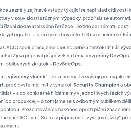
kce zazněly zajímavé vstupy týkající se například citlivosti k
ktury v souvislosti s různými výpadky, probírala se automat
či řízení dodavatelského řetězce. Dotklo se i tématu post-
kryptografie, o které jsme hovořili s ITS na minulém setkán
cí CACIO spolupracujeme dlouhodobě a tentokrát náš
výv
ichal Zyka
připravil příspěvek na téma
bezpečný DevOps
ámi oblíbených zkratek –
DevSecOps
.
je „
vývojový vláček“
, co znamenají ve vývoji pojmy jako
sh
ht
, proč byste měli mít v týmu roli
Security Champion
a ob
hlídat – a co konkrétně hlídáme my v jednotlivých fázích vý
ní do produkce, – o tom jsme se s odborným publikem dělil
 pohledu. Prezentování se nakonec oproti plánu zhaceném
antně náš CEO Lumír Srch a z připravené „vývojové jízdy“ pře
maximum.