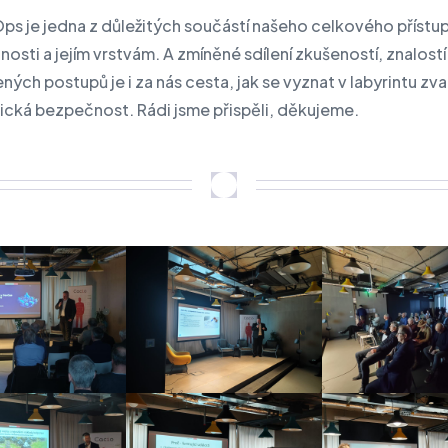
s je jedna z důležitých součástí našeho celkového přístu
osti a jejím vrstvám. A zmíněné sdílení zkušeností, znalostí
ných postupů je i za nás cesta, jak se vyznat v labyrintu z
ická bezpečnost. Rádi jsme přispěli, děkujeme.