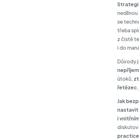
Strateg
nedílnou 
se techn
třeba sp
z čistě t
i do man
Důvody j
nepříje
útoků,
zt
řetězec
Jak bezpe
nastavit
i vnitřn
diskutov
practic