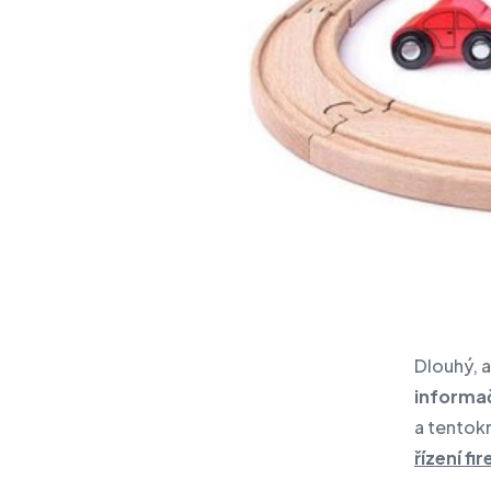
Produkty IBM
Audit IT a kybernetické
bezpečnosti
Aktuality
Eventy
Napište nám
Dlouhý, a
informač
a tentok
řízení fi