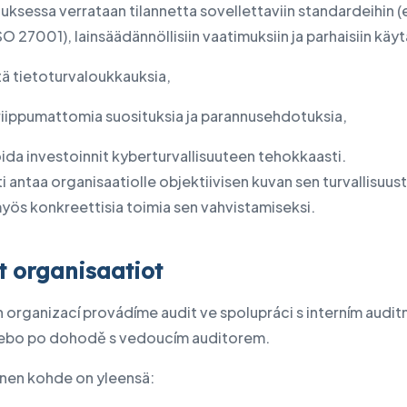
uksessa verrataan tilannetta sovellettaviin standardeihin (
SO 27001), lainsäädännöllisiin vaatimuksiin ja parhaisiin käyt
tä tietoturvaloukkauksia,
riippumattomia suosituksia ja parannusehdotuksia,
ida investoinnit kyberturvallisuuteen tehokkaasti.
i antaa organisaatiolle objektiivisen kuvan sen turvallisuus
yös konkreettisia toimia sen vahvistamiseksi.
t organisaatiot
 organizací provádíme audit ve spolupráci s interním audit
bo po dohodě s vedoucím auditorem.
inen kohde on yleensä: