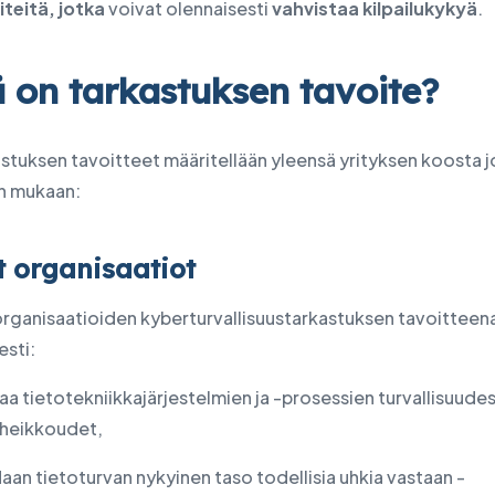
teitä, jotka
voivat olennaisesti
vahvistaa kilpailukykyä
.
 on tarkastuksen tavoite?
astuksen tavoitteet määritellään yleensä yrityksen koosta 
n mukaan:
t organisaatiot
organisaatioiden kyberturvallisuustarkastuksen tavoitteen
esti:
aa tietotekniikkajärjestelmien ja -prosessien turvallisuude
 heikkoudet,
aan tietoturvan nykyinen taso todellisia uhkia vastaan -