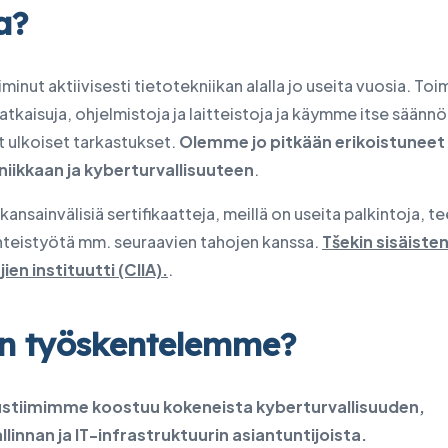
a?
iminut aktiivisesti tietotekniikan alalla jo useita vuosia. T
atkaisuja, ohjelmistoja ja laitteistoja ja käymme itse säännöl
at ulkoiset tarkastukset.
Olemme jo pitkään erikoistuneet
niikkaan ja kyberturvallisuuteen
.
 kansainvälisiä sertifikaatteja, meillä on useita palkintoja,
yhteistyötä mm. seuraavien tahojen kanssa.
Tšekin sisäiste
ien instituutti (CIIA).
.
n työskentelemme?
stiimimme koostuu kokeneista kyberturvallisuuden,
llinnan ja IT-infrastruktuurin asiantuntijoista.