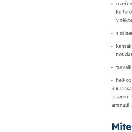
ověření
kultur
v někt
sisäis
kansain
noudat
turvall
heikko
Suuressa 
pikemmi
ammatilli
Mite