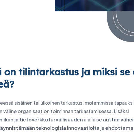
sten siirtäminen
 on tilintarkastus ja miksi se
eä?
eessä sisäinen tai ulkoinen tarkastus, molemmissa tapauksi
 väline organisaation toiminnan tarkastamisessa. Lisäksi
niikan ja tietoverkkoturvallisuuden
alalla
se auttaa väh
äynnistämään teknologisia innovaatioita
ja
ehdottama