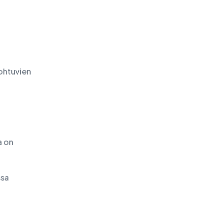
johtuvien
a on
ssa