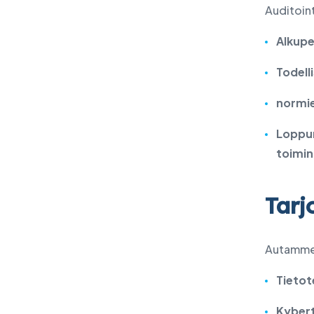
Auditoint
Alkupe
Todelli
normie
Loppur
toimin
Tarj
Autamme s
Tietot
Kybert