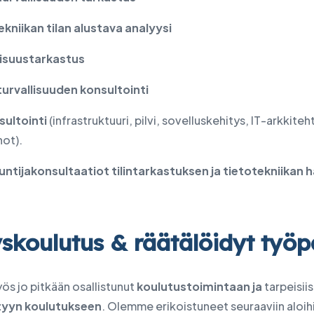
ekniikan tilan alustava analyysi
lisuustarkastus
urvallisuuden konsultointi
sultointi
(infrastruktuuri, pilvi, sovelluskehitys, IT-arkkiteht
not).
untijakonsultaatiot tilintarkastuksen ja tietotekniikan h
yskoulutus & räätälöidyt työp
ös jo pitkään osallistunut
koulutustoimintaan ja
tarpeisiis
tyyn koulutukseen
. Olemme erikoistuneet seuraaviin aloih