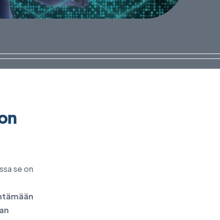
Palvelupiste - Brno
 on
ssa se on
entämään
an