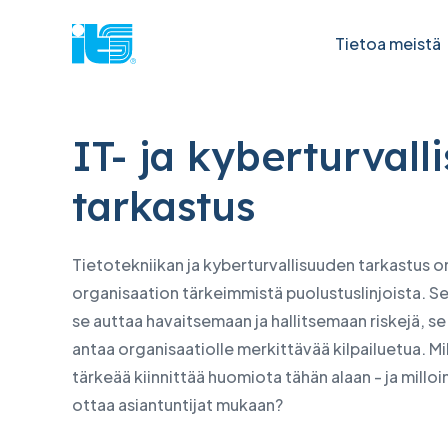
Tietoa meistä
IT- ja kyberturval
Lenovo
Apple
tarkastus
Mikä voi auttaa sinua?
Kyberturval
Palvelu Lenovo Think
Apple
Kyberturvallisuus
IBM:n tuo
Tietotekniikan ja kyberturvallisuuden tarkastus o
Lenovo Data Centre Service
Takuun
organisaation tärkeimmistä puolustuslinjoista. Sen
Kvanttiturvallinen
Lenovo PC
Takuun tilan tarkistaminen
Sopimu
se auttaa havaitsemaan ja hallitsemaan riskejä, s
Post-kvantumikryptografia
Lenovon d
Sopimuksen tilan tarkistaminen
Laajen
antaa organisaatiolle merkittävää kilpailuetua. Mik
IT-infrastruktuuri
Ohjelmist
Oppa
tärkeää kiinnittää huomiota tähän alaan - ja milloi
Tietokeskukset
Infrastrukt
ottaa asiantuntijat mukaan?
Pilviratkaisut
Tietokesk