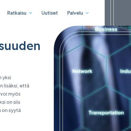
Ratkaisu
Uutiset
Palvelu
lisuuden
IBM
lisuus & IT-ratkaisut
Digitaalinen muutos
 Service
IBM Data Centre Service
tteet
dTASK
n yksi
 tilan tarkistaminen
 lisäksi, että
-tuotteet
eBDX
ksen tilan tarkistaminen
e voi myös
atakeskustuotteet
D-putki
netut tukiohjelmat
si on siis
o
jSPEC
at
n on syytä
uuri ja IT-ratkaisut
usten sähköinen