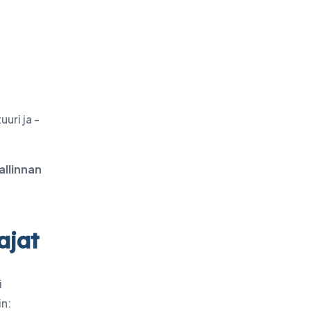
uuri ja -
allinnan
ajat
i
in: