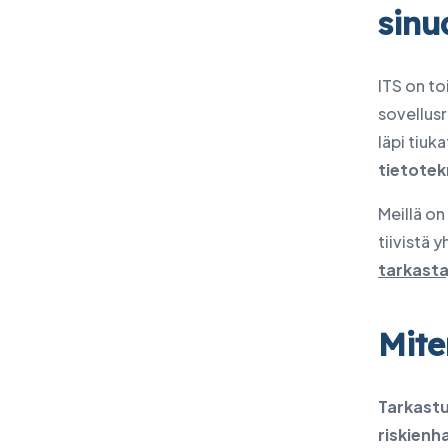
sinu
ITS on to
sovellusr
läpi tiuk
tietotek
Meillä on
tiivistä 
tarkastaj
Mite
Tarkastu
riskienha