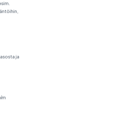
esim.
äntöihin,
tasosta ja
ním