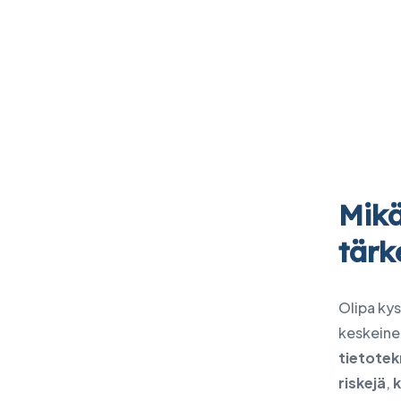
tarkistus
Ohjelmisto
Tietokesku
Lenovo PC-tuotteet
IBM:n tuotteet
IT- ja kyberturvallisuuden
tarkastus
Uutiset
Mikä
Tapahtumat
tärk
Kirjoita meille
Olipa kys
keskeinen
tietotek
riskejä
,
k