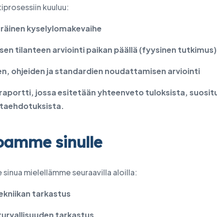
iprosessiin kuuluu:
räinen kyselylomakevaihe
sen tilanteen arviointi paikan päällä
(fyysinen tutkimus)
n, ohjeiden ja standardien noudattamisen arviointi
aportti, jossa esitetään yhteenveto tuloksista, suositu
taehdotuksista.
oamme sinulle
inua mielellämme seuraavilla aloilla:
ekniikan tarkastus
urvallisuuden tarkastus