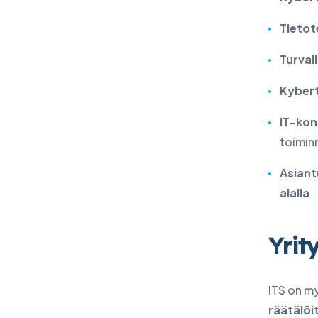
Tietot
Turval
Kybert
IT-kon
toimin
Asiant
alalla
Yrit
ITS on my
räätälöi