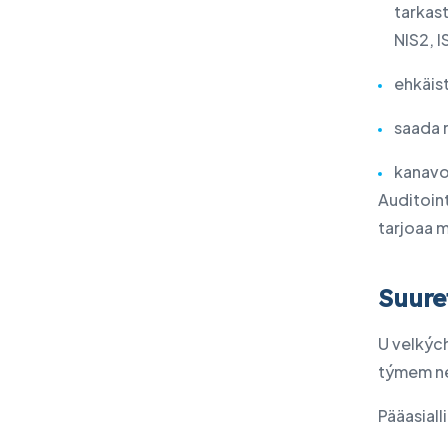
tarkast
NIS2, I
ehkäis
saada 
kanavo
Auditoint
tarjoaa m
Suure
U velkých
týmem ne
Pääasiall