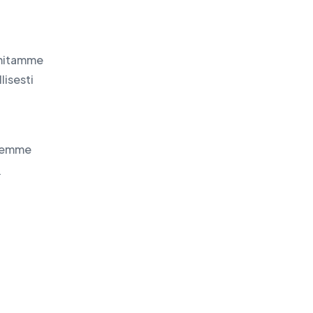
oimitamme
lisesti
 teemme
n