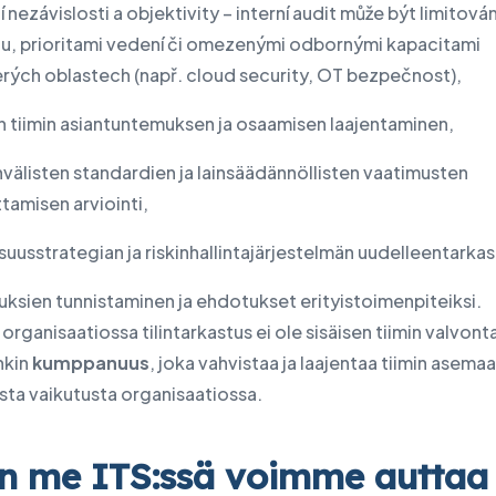
 nezávislosti a objektivity – interní audit může být limitován
ou, prioritami vedení či omezenými odbornými kapacitami
erých oblastech (např. cloud security, OT bezpečnost),
en tiimin asiantuntemuksen ja osaamisen laajentaminen,
välisten standardien ja lainsäädännöllisten vaatimusten
tamisen arviointi,
isuusstrategian ja riskinhallintajärjestelmän uudelleentarkas
uksien tunnistaminen ja ehdotukset erityistoimenpiteiksi.
organisaatiossa tilintarkastus ei ole sisäisen tiimin valvont
nkin
kumppanuus
, joka vahvistaa ja laajentaa tiimin asemaa
sta vaikutusta organisaatiossa.
n me ITS:ssä voimme auttaa