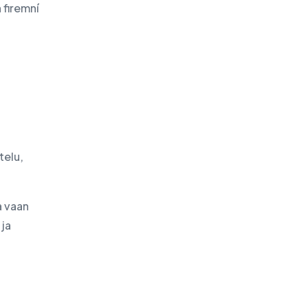
 firemní
telu,
a vaan
 ja