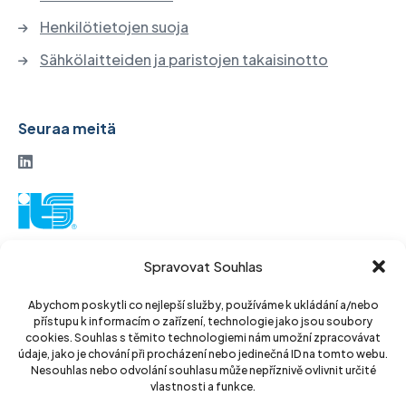
Henkilötietojen suoja
Sähkölaitteiden ja paristojen takaisinotto
Seuraa meitä
ITS-osakeyhtiö
Spravovat Souhlas
Vinohradská 184
130 52 Praha 3
Abychom poskytli co nejlepší služby, používáme k ukládání a/nebo
přístupu k informacím o zařízení, technologie jako jsou soubory
Tšekin tasavalta
cookies. Souhlas s těmito technologiemi nám umožní zpracovávat
údaje, jako je chování při procházení nebo jedinečná ID na tomto webu.
ID: 14889811
Nesouhlas nebo odvolání souhlasu může nepříznivě ovlivnit určité
vlastnosti a funkce.
DIC: CZ14889811