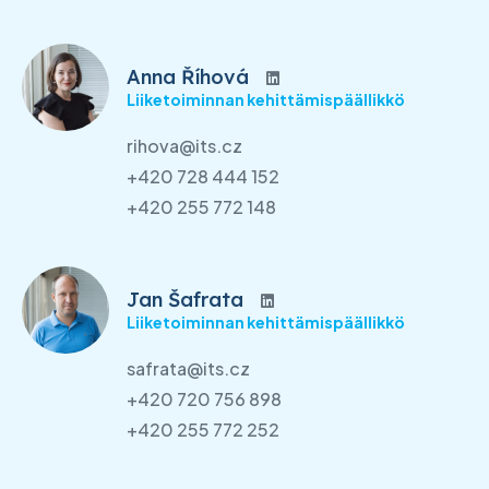
Anna Říhová
Liiketoiminnan kehittämispäällikkö
rihova@its.cz
+420 728 444 152
+420 255 772 148
Jan Šafrata
Liiketoiminnan kehittämispäällikkö
safrata@its.cz
+420 720 756 898
+420 255 772 252