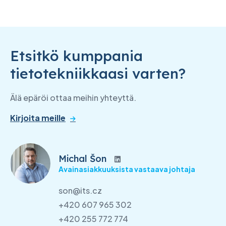
Etsitkö kumppania
tietotekniikkaasi varten?
Älä epäröi ottaa meihin yhteyttä.
Kirjoita meille
Michal Šon
Avainasiakkuuksista vastaava johtaja
son@its.cz
+420 607 965 302
+420 255 772 774