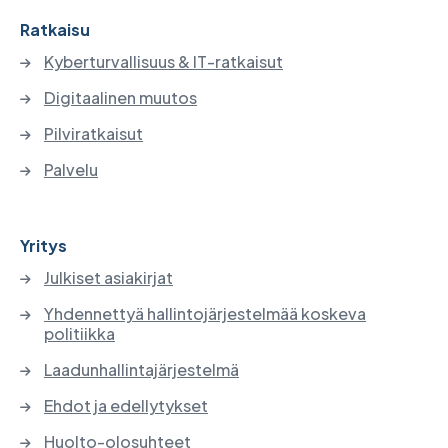
Ratkaisu
Kyberturvallisuus & IT-ratkaisut
Digitaalinen muutos
Pilviratkaisut
Palvelu
Yritys
Julkiset asiakirjat
Yhdennettyä hallintojärjestelmää koskeva
politiikka
Laadunhallintajärjestelmä
Ehdot ja edellytykset
Huolto-olosuhteet