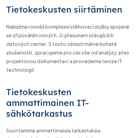
Tietokeskusten siirtäminen
Nabízíme rovněž komplexní stěhovací služby spojené
se zřizováním nových, či přesunem stávajících
datových center. S touto oblastí máme bohaté
zkušenosti, zpracujeme pro vás vše od analýzy, přes
projektovou dokumentaci a provedeme revize IT
technologií.
Tietokeskusten
ammattimainen IT-
sähkötarkastus
Suoritamme ammattimaisia tarkastuksia