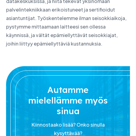
datakeskuksissa, ja niitä tekevät yksinomaan
palvelintekniikkaan erikoistuneet ja sertifioidut
asiantuntijat. Työskentelemme ilman seisokkiaikoja,
pystymme mittaamaan laitteesi sen ollessa
käynnissä, ja vältät epämiellyttävät seisokkiajat,
joihin liittyy epämiellyttäviä kustannuksia.
Autamme
mielellämme myös
sinua
Kiinnostaako lisää? Onko sinulla
kysyttävää?