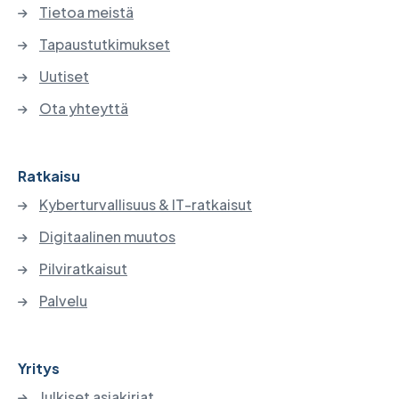
Tietoa meistä
Tapaustutkimukset
Uutiset
Ota yhteyttä
Ratkaisu
Kyberturvallisuus & IT-ratkaisut
Digitaalinen muutos
Pilviratkaisut
Palvelu
Yritys
Julkiset asiakirjat