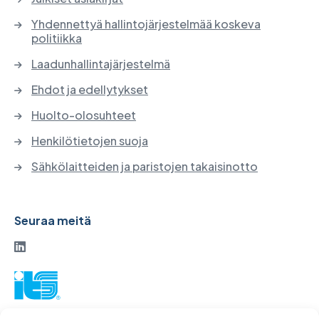
Yhdennettyä hallintojärjestelmää koskeva
politiikka
Laadunhallintajärjestelmä
Ehdot ja edellytykset
Huolto-olosuhteet
Henkilötietojen suoja
Sähkölaitteiden ja paristojen takaisinotto
Seuraa meitä
ITS-osakeyhtiö