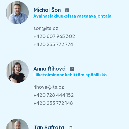
Michal Šon
Avainasiakkuuksista vastaava johtaja
son@its.cz
+420 607 965 302
+420 255 772 774
Anna Říhová
Liiketoiminnan kehittämispäällikkö
rihova@its.cz
+420 728 444 152
+420 255 772 148
Jan Šafrata