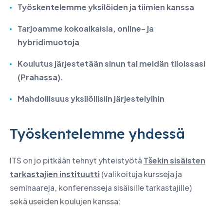
Työskentelemme yksilöiden ja tiimien kanssa
Tarjoamme kokoaikaisia, online- ja
hybridimuotoja
Koulutus järjestetään sinun tai meidän tiloissasi
(Prahassa).
Mahdollisuus yksilöllisiin järjestelyihin
Työskentelemme yhdessä
ITS on jo pitkään tehnyt yhteistyötä
Tšekin sisäisten
tarkastajien instituutti
(valikoituja kursseja ja
seminaareja, konferensseja sisäisille tarkastajille)
sekä useiden koulujen kanssa: