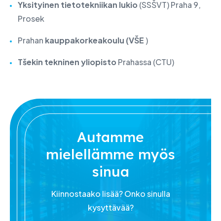
Yksityinen tietotekniikan lukio
(SSŠVT) Praha 9,
Prosek
Prahan
kauppakorkeakoulu (VŠE
)
Tšekin tekninen yliopisto
Prahassa (CTU)
Autamme
mielellämme myös
sinua
Kiinnostaako lisää? Onko sinulla
kysyttävää?