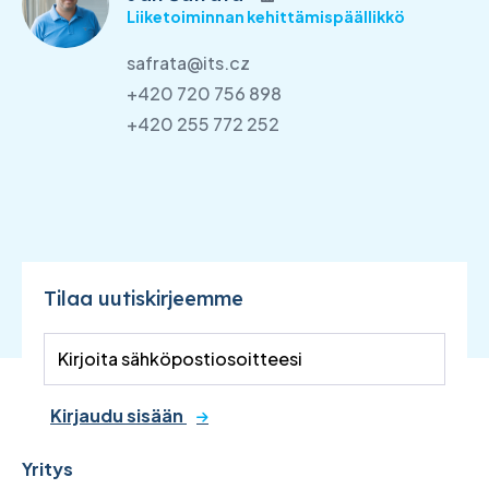
Liiketoiminnan kehittämispäällikkö
safrata@its.cz
+420 720 756 898
+420 255 772 252
Tilaa uutiskirjeemme
Kirjaudu sisään
Yritys