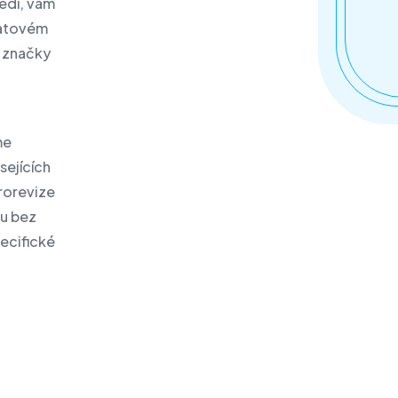
ředí, vám
datovém
sten siirtäminen
ů značky
me
sejících
trorevize
ou bez
pecifické