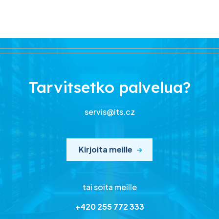
Tarvitsetko palvelua?
servis@its.cz
Kirjoita meille
tai soita meille
+420 255 772 333