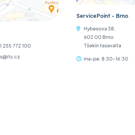
ServicePoint - Brno
Hybesova 38,
602 00 Brno
Tšekin tasavalta
 255 772 100
is@its.cz
ma-pe: 8:30-16:30