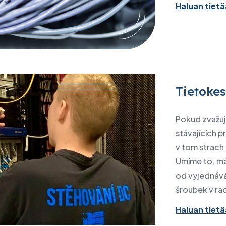
Haluan tie
Tietokes
Pokud zvažuj
stávajících p
v tom strach 
Umíme to, m
od vyjednává
šroubek v ra
Haluan tie