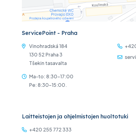
ServicePoint - Praha
Vinohradská 184
+420
130 52 Praha 3
serv
Tšekin tasavalta
Ma-to: 8:30-17:00
Pe: 8:30-15:00.
Laitteistojen ja ohjelmistojen huoltotuki
+420 255 772 333