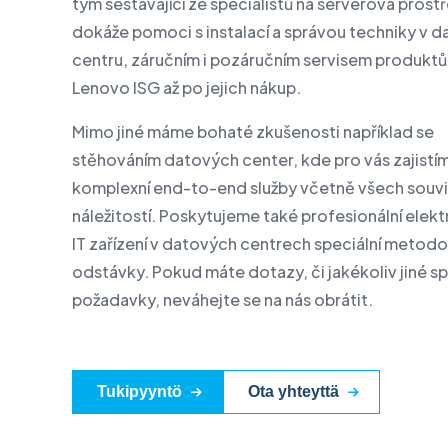
tým sestávající ze specialistů na serverová prost
tarkistus
Ohjelmisto
dokáže pomoci s instalací a správou techniky v 
Tietokesku
centru, záručním i pozáručním servisem produkt
Lenovo PC-tuotteet
Lenovo ISG až po jejich nákup.
IBM:n tuotteet
Mimo jiné máme bohaté zkušenosti například se
IT- ja kyberturvallisuuden
stěhováním datových center, kde pro vás zajistí
tarkastus
komplexní end-to-end služby včetně všech souvi
Uutiset
náležitostí. Poskytujeme také profesionální elek
Tapahtumat
IT zařízení v datových centrech speciální metod
odstávky. Pokud máte dotazy, či jakékoliv jiné s
Kirjoita meille
požadavky, neváhejte se na nás obrátit.
Tukipyyntö
Ota yhteyttä