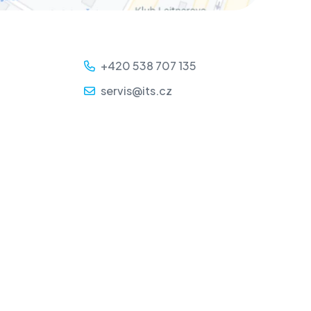
+420 538 707 135
servis@its.cz