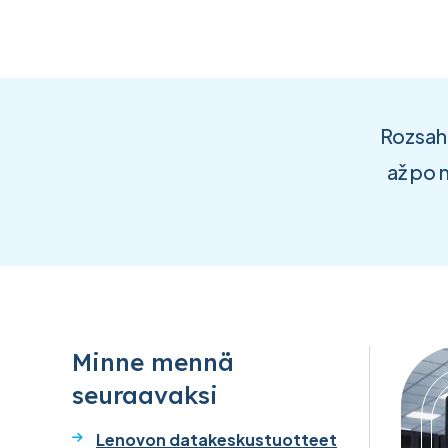
Rozsah 
až po 
Minne mennä
seuraavaksi
Lenovon datakeskustuotteet