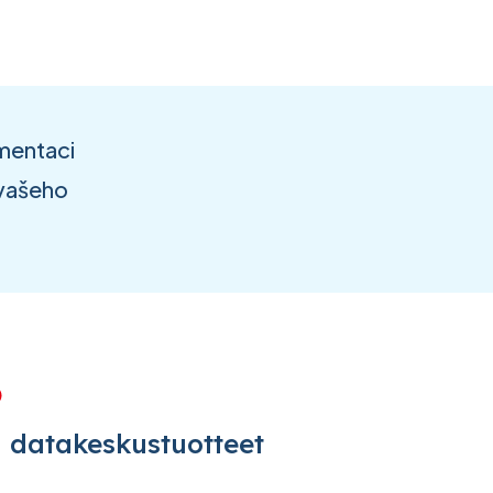
ementaci
 vašeho
 datakeskustuotteet