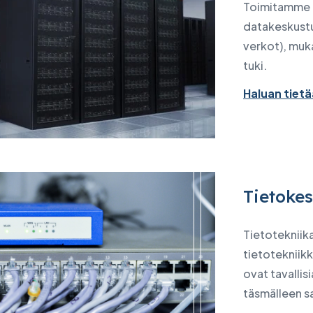
Toimitamme t
datakeskustu
verkot), muka
tuki.
Haluan tie
Tietokes
Tietotekniika
tietotekniikk
ovat tavallisi
täsmälleen s