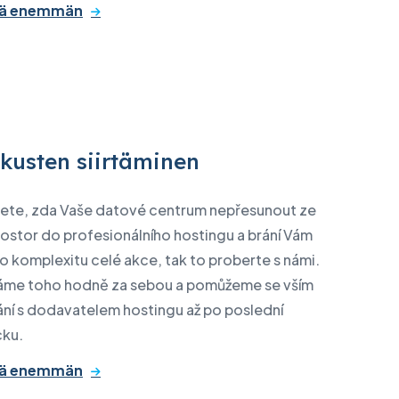
tää enemmän
kusten siirtäminen
ete, zda Vaše datové centrum nepřesunout ze
rostor do profesionálního hostingu a brání Vám
o komplexitu celé akce, tak to proberte s námi.
áme toho hodně za sebou a pomůžeme se vším
ní s dodavatelem hostingu až po poslední
cku.
tää enemmän