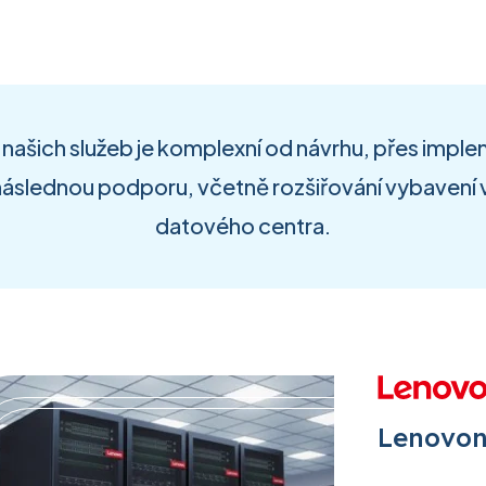
našich služeb je komplexní od návrhu, přes impl
následnou podporu, včetně rozšiřování vybavení
datového centra.
Lenovon