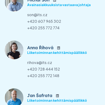
Avainasiakkuuksista vastaava johtaja
son@its.cz
+420 607 965 302
+420 255 772 774
Anna Říhová
Liiketoiminnan kehittämispäällikkö
rihova@its.cz
+420 728 444 152
+420 255 772 148
Jan Šafrata
Liiketoiminnan kehittämispäällikkö