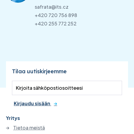
safrata@its.cz
+420 720 756 898
+420 255 772 252
Tilaa uutiskirjeemme
Kirjaudu sisään
Yritys
Tietoa meistä