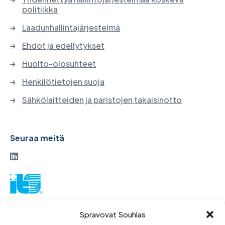
politiikka
Laadunhallintajärjestelmä
Ehdot ja edellytykset
Huolto-olosuhteet
Henkilötietojen suoja
Sähkölaitteiden ja paristojen takaisinotto
Seuraa meitä
ITS-osakeyhtiö
Spravovat Souhlas
Vinohradská 184