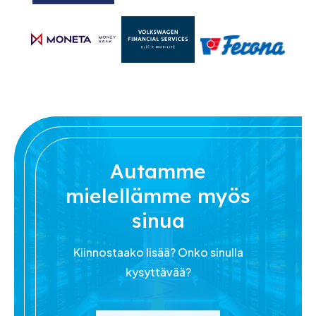
Autamme
mielellämme myös
sinua
Kiinnostaako lisää? Onko sinulla
kysyttävää?