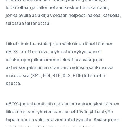
luokitellaan ja tallennetaan keskustietokantaan,
jonka avulla asiakirja voidaan helposti hakea, katsella,
tulostaa tai lähettää.
Liiketoiminta-asiakirjojen sähköinen lähettäminen
eBDX-tuotteen avulla yhdistää nykyaikaiset
asiakirjojen julkaisumenetelmät ja asiakirjojen
aktiivisen jakelun eri standardoiduissa sähköisissä
muodoissa (XML, EDI, RTF, XLS, PDF) Internetin
kautta.
eBDX-järjestelmässä otetaan huomioon yksittäisten
liikekumppaniryhmien kanssa tehtävän yhteistyön
tapa riippuen valitusta viestintätyypistä. Asiakirjojen