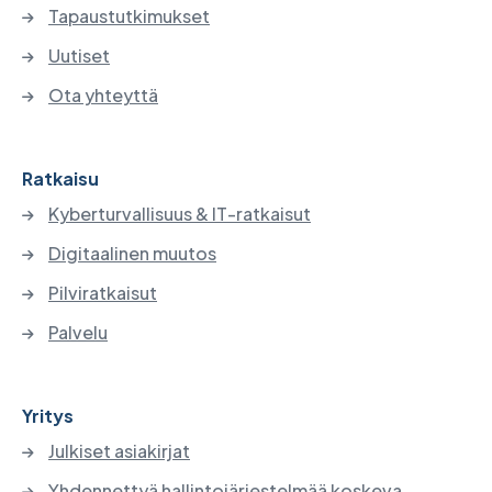
Tapaustutkimukset
Uutiset
Ota yhteyttä
Ratkaisu
Kyberturvallisuus & IT-ratkaisut
Digitaalinen muutos
Pilviratkaisut
Palvelu
Yritys
Julkiset asiakirjat
Yhdennettyä hallintojärjestelmää koskeva