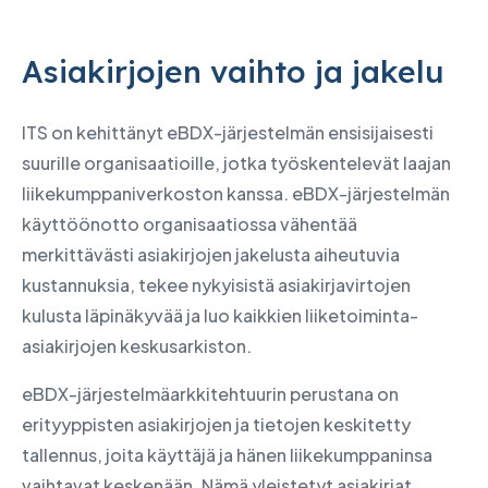
Asiakirjojen vaihto ja jakelu
ITS on kehittänyt eBDX-järjestelmän ensisijaisesti
suurille organisaatioille, jotka työskentelevät laajan
liikekumppaniverkoston kanssa. eBDX-järjestelmän
käyttöönotto organisaatiossa vähentää
merkittävästi asiakirjojen jakelusta aiheutuvia
kustannuksia, tekee nykyisistä asiakirjavirtojen
kulusta läpinäkyvää ja luo kaikkien liiketoiminta-
asiakirjojen keskusarkiston.
eBDX-järjestelmäarkkitehtuurin perustana on
erityyppisten asiakirjojen ja tietojen keskitetty
tallennus, joita käyttäjä ja hänen liikekumppaninsa
vaihtavat keskenään. Nämä yleistetyt asiakirjat