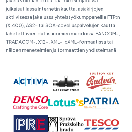
jakelu voidaan toteuttaa joko suojatussa
julkaisutilassa Internetin kautta, asiakirjojen
aktiivisessa jakelussa yhteistyökumppaneille FTP:n
(X.400), AS2- tai SOA-sovelluspalvelujen kautta
lähetettävien datasanomien muodossa EANCOM-,
TRADACOM-, X12-, XML-, cXML-formaatissa tai
näiden menetelmien ja formaattien yhdistelmänä.