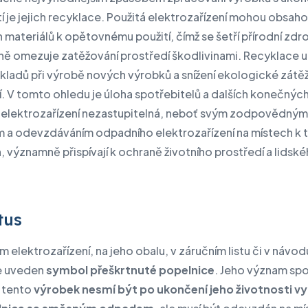
í je jejich recyklace. Použitá elektrozařízení mohou obsah
materiálů k opětovnému použití, čímž se šetří přírodní zdr
ně omezuje zatěžování prostředí škodlivinami. Recyklace 
ákladů při výrobě nových výrobků a snížení ekologické zátě
. V tomto ohledu je úloha spotřebitelů a dalších konečnýc
ů elektrozařízení nezastupitelná, neboť svým zodpovědným
m a odevzdáváním odpadního elektrozařízení na místech k
 významně přispívají k ochraně životního prostředí a lidsk
tus
 elektrozařízení, na jeho obalu, v záručním listu či v návod
je uveden
symbol přeškrtnuté popelnice
. Jeho význam sp
e tento
výrobek nesmí být po ukončení jeho životnosti v