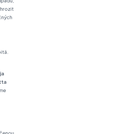
dpadu,
hrozit
ečných
itä.
ja
tta
mme
nčenou