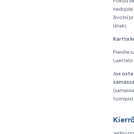
Pokud se
IBM:n tuotteet
nedojde k
IT- ja kyberturvallisuuden
životní 
tarkastus
látek).
Uutiset
Kartta k
Tapahtumat
Pienille 
Kirjoita meille
Luettelo 
Jos osta
samassa 
(samassa 
toimipist
Kierr
Jednozna