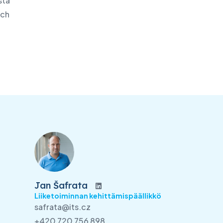
sta
ich
Jan Šafrata
Liiketoiminnan kehittämispäällikkö
safrata@its.cz
+420 720 756 898