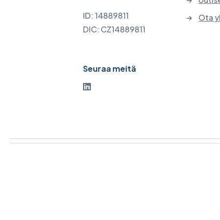
ID: 14889811
Ota y
DIC: CZ14889811
Seuraa meitä