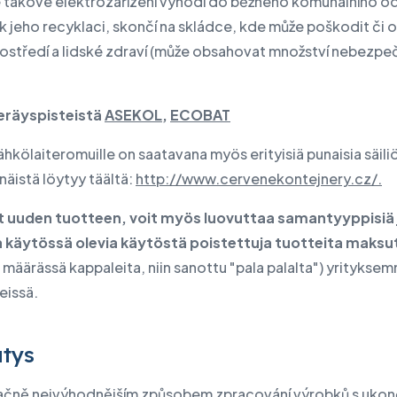
 takové elektrozařízení vyhodí do běžného komunálního o
 jeho recyklaci, skončí na skládce, kde může poškodit či o
prostředí a lidské zdraví (může obsahovat množství nebezp
eräyspisteistä
ASEKOL
,
ECOBAT
sähkölaiteromuille on saatavana myös erityisiä punaisia säiliö
näistä löytyy täältä:
http://www.cervenekontejnery.cz/.
t uuden tuotteen, voit myös luovuttaa samantyyppisiä 
käytössä olevia käytöstä poistettuja tuotteita maksu
määrässä kappaleita, niin sanottu "pala palalta") yritykse
eissä.
ätys
čně nejvýhodnějším způsobem zpracování výrobků s uko