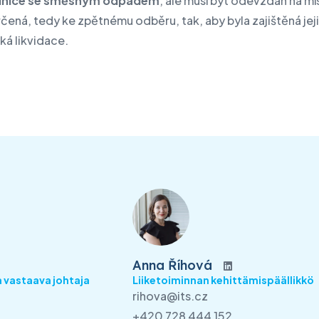
lnice se směsným odpadem
, ale musí být odevzdán na mí
čená, tedy ke zpětnému odběru, tak, aby byla zajištěná jej
ká likvidace.
Anna Říhová
 vastaava johtaja
Liiketoiminnan kehittämispäällikkö
rihova@its.cz
+420 728 444 152