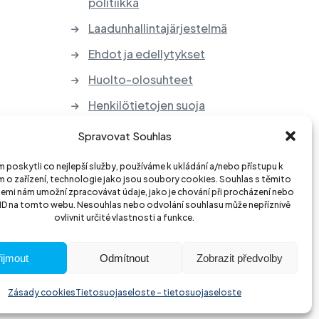
politiikka
Laadunhallintajärjestelmä
Ehdot ja edellytykset
Huolto-olosuhteet
Henkilötietojen suoja
Sähkölaitteiden ja paristojen
Spravovat Souhlas
takaisinotto
poskytli co nejlepší služby, používáme k ukládání a/nebo přístupu k
 o zařízení, technologie jako jsou soubory cookies. Souhlas s těmito
emi nám umožní zpracovávat údaje, jako je chování při procházení nebo
 ID na tomto webu. Nesouhlas nebo odvolání souhlasu může nepříznivě
ovlivnit určité vlastnosti a funkce.
ijmout
Odmítnout
Zobrazit předvolby
Zásady cookies
Tietosuojaseloste - tietosuojaseloste