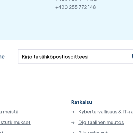
+420 255 772 148
me
Ratkaisu
a meistä
Kyberturvallisuus & IT-r
stutkimukset
Digitaalinen muutos
et
Pilviratkaisut