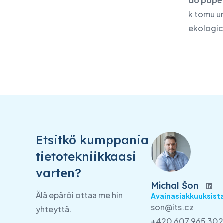
do pope
k tomu ur
ekologic
Etsitkö kumppania
tietotekniikkaasi
varten?
Michal Šon
Älä epäröi ottaa meihin
Avainasiakkuuksista
son@its.cz
yhteyttä.
+420 607 965 302