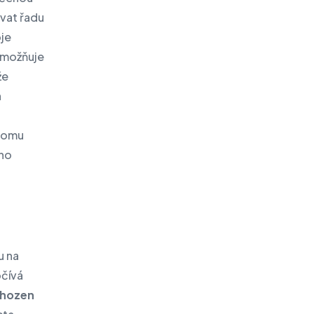
ovat řadu
oje
umožňuje
že
h
 tomu
ého
u na
očívá
yhozen