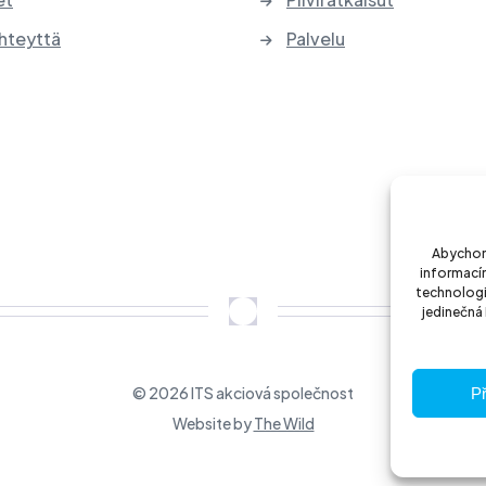
hteyttä
Palvelu
Abychom 
informacím
technologi
jedinečná
© 2026 ITS akciová společnost
Př
Website by
The Wild