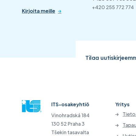
+420 255 772 774
Kirjoita meille
Tilaa uutiskirjeem
ITS-osakeyhtiö
Yritys
Tieto
Vinohradská 184
130 52 Praha 3
Tapau
Tšekin tasavalta
Uutis