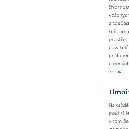
životnost
vzácných 
a součas
snížení n
prostředí
uživatel
přístupe
určených,
zdraví.
Ilmoi
Na každém
použití, 
v tom, ž