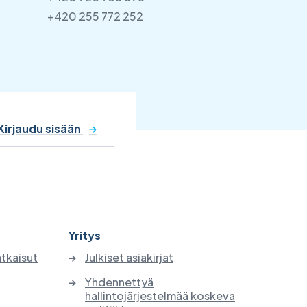
+420 255 772 252
Kirjaudu sisään
Yritys
atkaisut
Julkiset asiakirjat
Yhdennettyä
hallintojärjestelmää koskeva