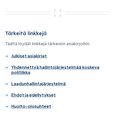
Tärkeitä linkkejä
Täältä löydät linkkejä tärkeisiin asiakirjoihin.
Julkiset asiakirjat
Yhdennettyä hallintojärjestelmää koskeva
politiikka
Laadunhallintajärjestelmä
Ehdot ja edellytykset
Huolto-olosuhteet