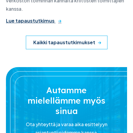
verkoston toiminnan kannalta kriittisten toimittajien
kanssa.
Lue tapaustutkimus
Kaikki tapaustutkimukset
Autamme
mielellämme myös
sinua
Ota yhteyttä ja varaa aika esittelyyn
asiantuntijoidemme kanssa.