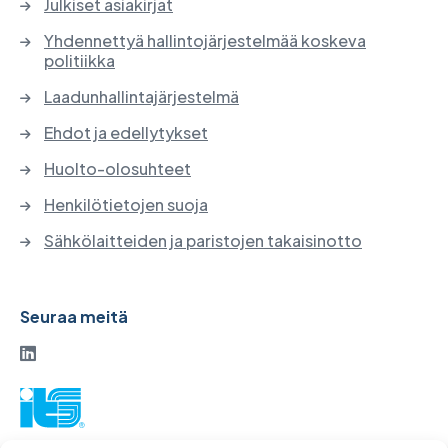
Julkiset asiakirjat
Yhdennettyä hallintojärjestelmää koskeva
politiikka
Laadunhallintajärjestelmä
Ehdot ja edellytykset
Huolto-olosuhteet
Henkilötietojen suoja
Sähkölaitteiden ja paristojen takaisinotto
Seuraa meitä