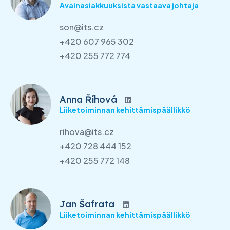
Avainasiakkuuksista vastaava johtaja
son@its.cz
+420 607 965 302
+420 255 772 774
Anna Říhová
Liiketoiminnan kehittämispäällikkö
rihova@its.cz
+420 728 444 152
+420 255 772 148
Jan Šafrata
Liiketoiminnan kehittämispäällikkö