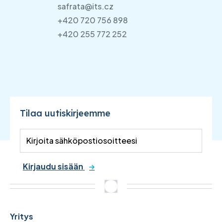
safrata@its.cz
+420 720 756 898
+420 255 772 252
Tilaa uutiskirjeemme
Kirjaudu sisään
Yritys