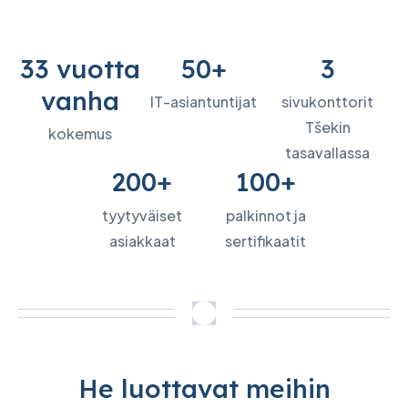
33 vuotta
50+
3
vanha
IT-asiantuntijat
sivukonttorit
Tšekin
kokemus
tasavallassa
200+
100+
tyytyväiset
palkinnot ja
asiakkaat
sertifikaatit
He luottavat meihin