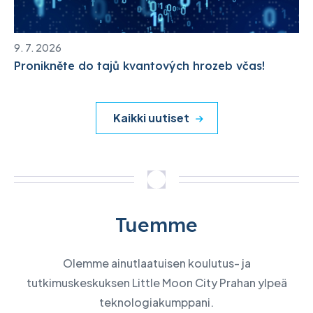
9. 7. 2026
Pronikněte do tajů kvantových hrozeb včas!
Kaikki uutiset
Tuemme
Olemme ainutlaatuisen koulutus- ja
tutkimuskeskuksen Little Moon City Prahan ylpeä
teknologiakumppani.