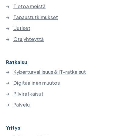
Tietoa meistä
Tapaustutkimukset
Uutiset
Ota yhteyttä
Ratkaisu
Kyberturvallisuus & IT-ratkaisut
Digitaalinen muutos
Pilviratkaisut
Palvelu
Yritys