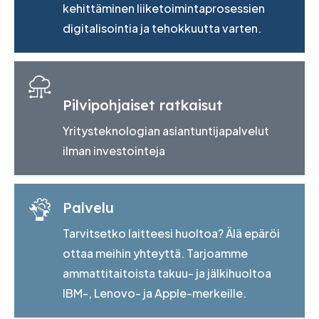
kehittäminen liiketoimintaprosessien
digitalisointia ja tehokkuutta varten.
Pilvipohjaiset ratkaisut
Yritysteknologian asiantuntijapalvelut
ilman investointeja
Palvelu
Tarvitsetko laitteesi huoltoa? Älä epäröi
ottaa meihin yhteyttä. Tarjoamme
ammattitaitoista takuu- ja jälkihuoltoa
IBM-, Lenovo- ja Apple-merkeille.