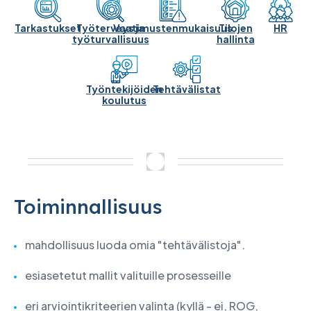
Tarkastukset
Työterveys ja
Vaatimustenmukaisuus
Tilojen
HR
työturvallisuus
hallinta
Työntekijöiden
Tehtävälistat
koulutus
Toiminnallisuus
mahdollisuus luoda omia "tehtävälistoja".
esiasetetut mallit valituille prosesseille
eri arviointikriteerien valinta (kyllä - ei, ROG,