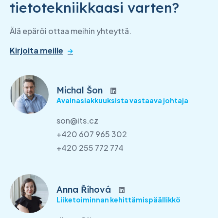
tietotekniikkaasi varten?
Älä epäröi ottaa meihin yhteyttä.
Kirjoita meille
Michal Šon
Avainasiakkuuksista vastaava johtaja
son@its.cz
+420 607 965 302
+420 255 772 774
Anna Říhová
Liiketoiminnan kehittämispäällikkö