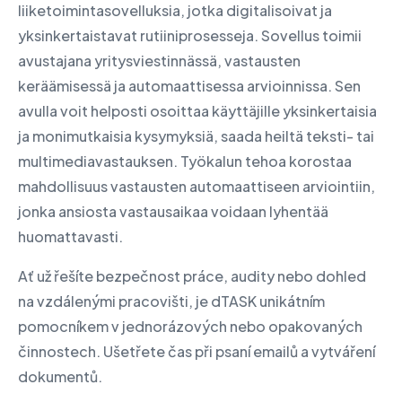
liiketoimintasovelluksia, jotka digitalisoivat ja
yksinkertaistavat rutiiniprosesseja. Sovellus toimii
avustajana yritysviestinnässä, vastausten
keräämisessä ja automaattisessa arvioinnissa. Sen
avulla voit helposti osoittaa käyttäjille yksinkertaisia
ja monimutkaisia kysymyksiä, saada heiltä teksti- tai
multimediavastauksen. Työkalun tehoa korostaa
mahdollisuus vastausten automaattiseen arviointiin,
jonka ansiosta vastausaikaa voidaan lyhentää
huomattavasti.
Ať už řešíte bezpečnost práce, audity nebo dohled
na vzdálenými pracovišti, je dTASK unikátním
pomocníkem v jednorázových nebo opakovaných
činnostech. Ušetřete čas při psaní emailů a vytváření
dokumentů.