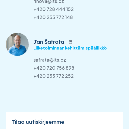
rihova@its.cz
+420 728 444 152
+420 255 772 148
Jan Šafrata
Liiketoiminnan kehittämispäällikkö
safrata@its.cz
+420 720 756 898
+420 255 772 252
Tilaa uutiskirjeemme