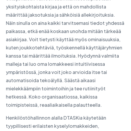
yksityiskohtaista kirjaa ja että on mahdollista
määrittää jaksotuksia ja sähköisiä allekirjoituksia.
Näin sinulla on aina kaikki tarvitsemasi tiedot yhdessä
paikassa, etkä enää koskaan unohda mitään tärkeää
asiakirjaa. Voit tietysti käyttää myös ominaisuuksia,
kuten joukkotehtäviä, työskennellä käyttäjäryhmien
kanssa tai määrittää ilmoituksia. Hyödynnä valmiita
malleja tai luo oma lomakkeesi intuitiivisessa
ympäristössä, jonka voit joko arvioida itse tai
automatisoida tekoälyllä. Säästä aikaasi
mielekkäämpiin toimintoihin ja tee rutiinityöt
hetkessä. Koko organisaatiossa, kaikissa
toimipisteissä, reaaliaikaisella palautteella.
Henkilöstöhallinnon alalla DTASKia käytetään
tyypillisesti erilaisten kyselylomakkeiden,