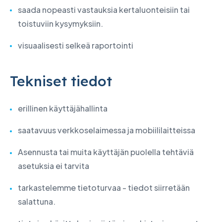
saada nopeasti vastauksia kertaluonteisiin tai
toistuviin kysymyksiin.
visuaalisesti selkeä raportointi
Tekniset tiedot
erillinen käyttäjähallinta
saatavuus verkkoselaimessa ja mobiililaitteissa
Asennusta tai muita käyttäjän puolella tehtäviä
asetuksia ei tarvita
tarkastelemme tietoturvaa - tiedot siirretään
salattuna.