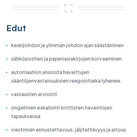
Edut
keskijohdon ja ylimmän johdon ajan säästäminen
sähköpostien ja paperiasiakirjojen korvaaminen
automaation ansiosta havaittujen
sääntöjenvastaisuuksien reagointiaika lyhenee.
vastausten arviointi
ongelmien eskalointi kriittisten havaintojen
tapauksessa
viestinnän ennustettavuus, jäljitettävyys ja aitous