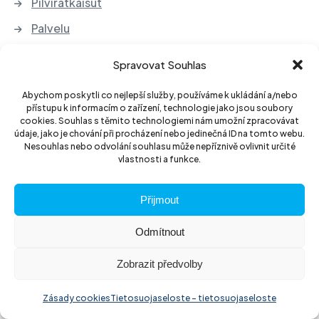
Pilviratkaisut
Palvelu
Spravovat Souhlas
Yritys
Abychom poskytli co nejlepší služby, používáme k ukládání a/nebo
Julkiset asiakirjat
přístupu k informacím o zařízení, technologie jako jsou soubory
cookies. Souhlas s těmito technologiemi nám umožní zpracovávat
Yhdennettyä hallintojärjestelmää koskeva
údaje, jako je chování při procházení nebo jedinečná ID na tomto webu.
politiikka
Nesouhlas nebo odvolání souhlasu může nepříznivě ovlivnit určité
vlastnosti a funkce.
Laadunhallintajärjestelmä
Ehdot ja edellytykset
Přijmout
Huolto-olosuhteet
Odmítnout
Henkilötietojen suoja
Zobrazit předvolby
Sähkölaitteiden ja paristojen takaisinotto
Zásady cookies
Tietosuojaseloste - tietosuojaseloste