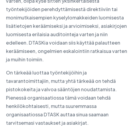
varten, olipa kyse sitten yksinkertaisesta
työntekijöiden perehdyttämisestä direktiiviin tai
monimutkaisempien kyselylomakkeiden luomisesta
lisätietojen keräämiseksi ja arvioimiseksi, asiakirjojen
luomisesta erilaisia auditointeja varten ja niin
edelleen. DTASKia voidaan siis käyttää palautteen
keräämiseen, ongelmien eskalointiin ratkaisua varten
ja muihin toimiin.
On tärkeää luottaa työntekijöihin ja
tavarantoimittajiin, mutta yhtä tärkeää on tehdä
pistokokeita ja valvoa sääntöjen noudattamista.
Pienessä organisaatiossa tämä voidaan tehdä
henkilökohtaisesti, mutta suuremmassa
organisaatiossa DTASK auttaa sinua saamaan
tarvitsemasi vastaukset ja asiakirjat.