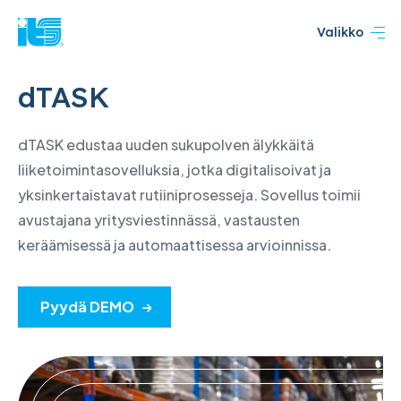
Valikko
dTASK
dTASK edustaa uuden sukupolven älykkäitä
liiketoimintasovelluksia, jotka digitalisoivat ja
yksinkertaistavat rutiiniprosesseja. Sovellus toimii
avustajana yritysviestinnässä, vastausten
keräämisessä ja automaattisessa arvioinnissa.
Pyydä DEMO