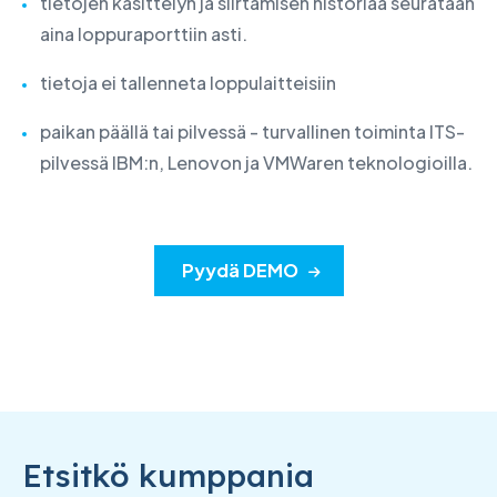
tietojen käsittelyn ja siirtämisen historiaa seurataan
aina loppuraporttiin asti.
tietoja ei tallenneta loppulaitteisiin
paikan päällä tai pilvessä - turvallinen toiminta ITS-
pilvessä IBM:n, Lenovon ja VMWaren teknologioilla.
Pyydä DEMO
Etsitkö kumppania