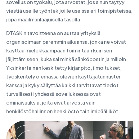
sovellus on työkalu, jota arvostat, jos sinun täytyy
viestiä useille työntekijöille useissa eri toimipisteissä,
jopa maailmanlaajuisella tasolla.
DTASKin tavoitteena on auttaa yrityksiä
organisoimaan paremmin aikaansa, jonka ne voivat
käyttää mielekkäämpään toimintaan kuin sen
jäljittämiseen, kuka sai minkä sähköpostin ja milloin.
Yksinkertainen keskitetty kirjanpito, ilmoitukset,
työskentely olemassa olevien käyttäjätunnusten
kanssa ja kyky säilyttää kaikki tarvittavat tiedot
turvallisesti yhdessä sovelluksessa ovat
ominaisuuksia, joita eivät arvosta vain
henkilöstöhallinnon henkilöstö tai tiimipäälliköt.