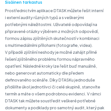
Sisäinen tarkastus
Prostřednictvím aplikace DTASK můžete řešit interní
i externí audity různých typů a s veškerými
potřebnými náležitostmi. Uživatelé odpovídají na
připravené otázky výběrem z možných odpovědí,
formou zápisu zjištěných skutečností v kombinaci
s multimediálními přílohami (fotografie, videa).
V případě zjištění neshody je možné zahájit přímé
řešení zjištěného problému formou nápravného
opatření. Následné kroky lze řešit buď manuálně,
nebo generovat automaticky dle předem
definovaného scénáře. Díky DTASKu jednoduše
přidělíte úkol jednotlivci či celé skupině, stanovíte
termín a máte o všem podrobnou evidenci. V rámci
DTASK tak můžete soustředit veškeré potřebné
dokumenty a podklady pro samotný audit, který pak