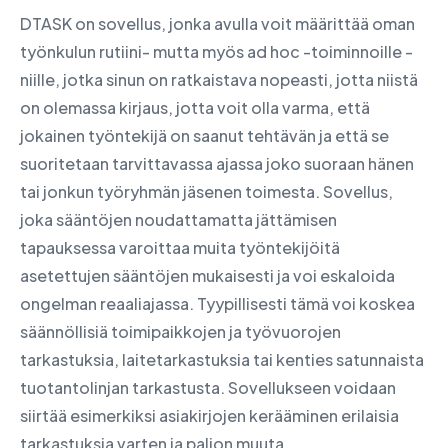
DTASK on sovellus, jonka avulla voit määrittää oman
työnkulun rutiini- mutta myös ad hoc -toiminnoille -
niille, jotka sinun on ratkaistava nopeasti, jotta niistä
on olemassa kirjaus, jotta voit olla varma, että
jokainen työntekijä on saanut tehtävän ja että se
suoritetaan tarvittavassa ajassa joko suoraan hänen
tai jonkun työryhmän jäsenen toimesta. Sovellus,
joka sääntöjen noudattamatta jättämisen
tapauksessa varoittaa muita työntekijöitä
asetettujen sääntöjen mukaisesti ja voi eskaloida
ongelman reaaliajassa. Tyypillisesti tämä voi koskea
säännöllisiä toimipaikkojen ja työvuorojen
tarkastuksia, laitetarkastuksia tai kenties satunnaista
tuotantolinjan tarkastusta. Sovellukseen voidaan
siirtää esimerkiksi asiakirjojen kerääminen erilaisia
tarkastuksia varten ja paljon muuta.