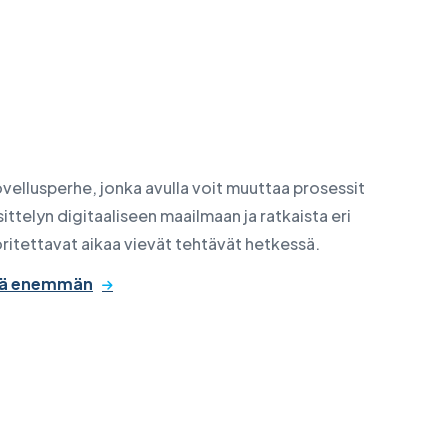
vellusperhe, jonka avulla voit muuttaa prosessit
sittelyn digitaaliseen maailmaan ja ratkaista eri
ritettavat aikaa vievät tehtävät hetkessä.
tää enemmän