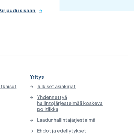
Kirjaudu sisään
Yritys
atkaisut
Julkiset asiakirjat
Yhdennettyä
hallintojärjestelmää koskeva
politiikka
Laadunhallintajärjestelmä
Ehdot ja edellytykset