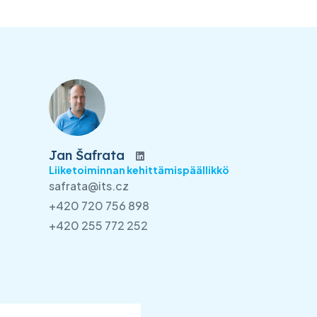
Jan Šafrata
Liiketoiminnan kehittämispäällikkö
safrata@its.cz
+420 720 756 898
+420 255 772 252