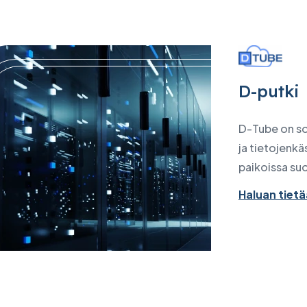
D-putki
D-Tube on so
ja tietojenkä
paikoissa suo
Haluan tie