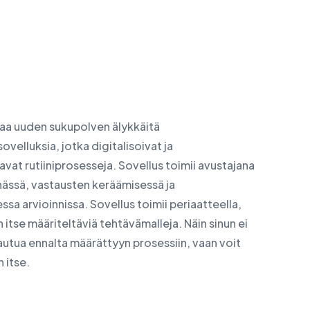
a uuden sukupolven älykkäitä
ovelluksia, jotka digitalisoivat ja
avat rutiiniprosesseja. Sovellus toimii avustajana
nässä, vastausten keräämisessä ja
sa arvioinnissa. Sovellus toimii periaatteella,
 itse määriteltäviä tehtävämalleja. Näin sinun ei
autua ennalta määrättyyn prosessiin, vaan voit
n itse.