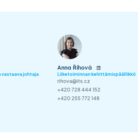
Anna Říhová
 vastaava johtaja
Liiketoiminnan kehittämispäällikkö
rihova@its.cz
+420 728 444 152
+420 255 772 148