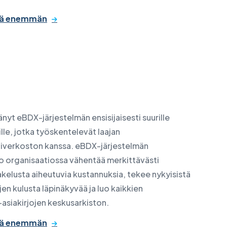
tää enemmän
änyt eBDX-järjestelmän ensisijaisesti suurille
lle, jotka työskentelevät laajan
iverkoston kanssa. eBDX-järjestelmän
 organisaatiossa vähentää merkittävästi
jakelusta aiheutuvia kustannuksia, tekee nykyisistä
ojen kulusta läpinäkyvää ja luo kaikkien
-asiakirjojen keskusarkiston.
tää enemmän