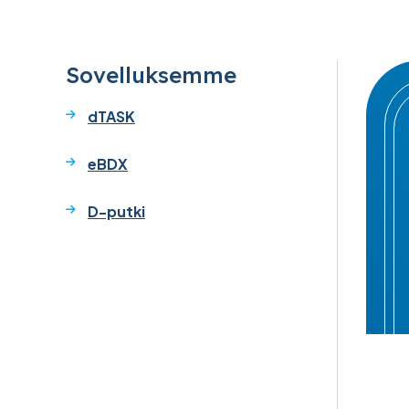
Sovelluksemme
dTASK
eBDX
D-putki