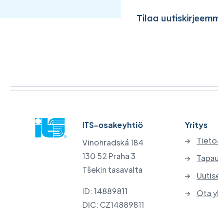
Tilaa uutiskirjeem
ITS-osakeyhtiö
Yritys
Tieto
Vinohradská 184
130 52 Praha 3
Tapau
Tšekin tasavalta
Uutis
ID: 14889811
Ota y
DIC: CZ14889811