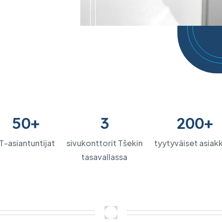
50+
3
200+
IT-asiantuntijat
sivukonttorit Tšekin
tyytyväiset asiak
tasavallassa