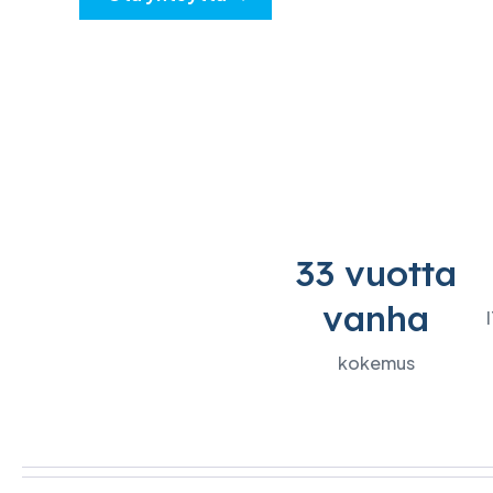
IBM:n tuotteet
IT- ja kyberturvallisuuden
tarkastus
Uutiset
Tapahtumat
Kirjoita meille
33 vuotta
vanha
kokemus