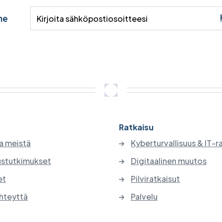
me
Ratkaisu
a meistä
Kyberturvallisuus & IT-r
stutkimukset
Digitaalinen muutos
et
Pilviratkaisut
hteyttä
Palvelu