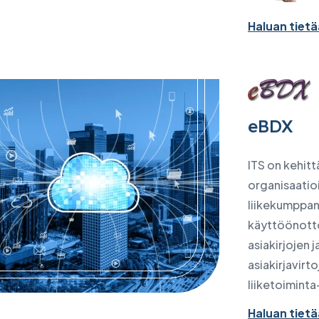
Haluan tie
eBDX
ITS on kehitt
organisaatioi
liikekumppan
käyttöönotto
asiakirjojen 
asiakirjavirt
liiketoiminta
Haluan tie