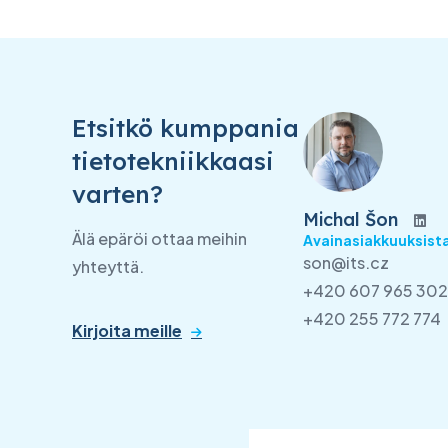
Etsitkö kumppania
tietotekniikkaasi
varten?
Michal Šon
Älä epäröi ottaa meihin
Avainasiakkuuksista
son@its.cz
yhteyttä.
+420 607 965 302
+420 255 772 774
Kirjoita meille