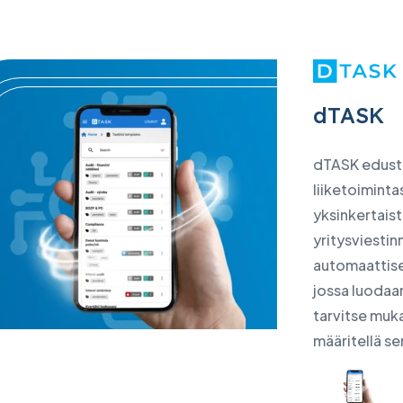
dTASK
dTASK edusta
liiketoimintas
yksinkertaist
yritysviestin
automaattises
jossa luodaan
tarvitse muk
määritellä se