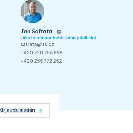
Jan Šafrata
Liiketoiminnan kehittämispäällikkö
safrata@its.cz
+420 720 756 898
+420 255 772 252
Kirjaudu sisään