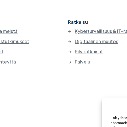
Ratkaisu
a meistä
Kyberturvallisuus & IT-r
stutkimukset
Digitaalinen muutos
et
Pilviratkaisut
hteyttä
Palvelu
Abychom 
informacím