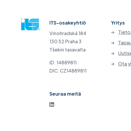
ITS-osakeyhtiö
Yritys
Tieto
Vinohradská 184
130 52 Praha 3
Tapau
Tšekin tasavalta
Uutis
ID: 14889811
Ota y
DIC: CZ14889811
Seuraa meitä