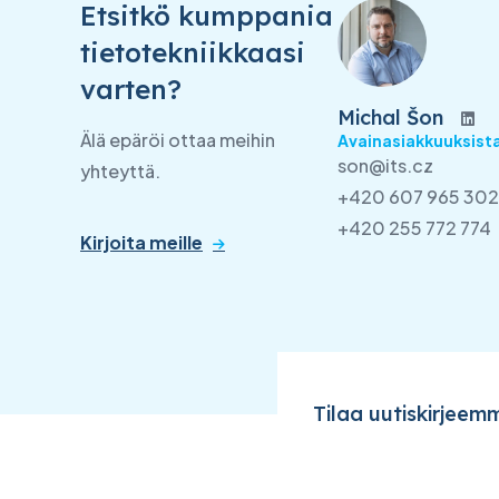
Etsitkö kumppania
tietotekniikkaasi
varten?
Michal Šon
Älä epäröi ottaa meihin
Avainasiakkuuksista
son@its.cz
yhteyttä.
+420 607 965 302
+420 255 772 774
Kirjoita meille
Tilaa uutiskirjeem