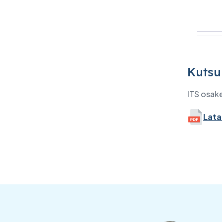
IBM:n tuotteet
IT- ja kyberturvallisuuden
tarkastus
Uutiset
Kutsu
Tapahtumat
Kirjoita meille
ITS osak
Lata