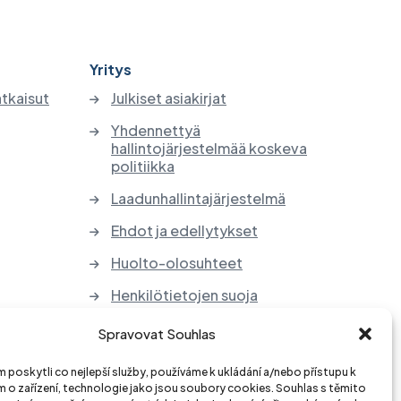
Yritys
atkaisut
Julkiset asiakirjat
Yhdennettyä
hallintojärjestelmää koskeva
politiikka
Laadunhallintajärjestelmä
Ehdot ja edellytykset
Huolto-olosuhteet
Henkilötietojen suoja
Sähkölaitteiden ja paristojen
Spravovat Souhlas
takaisinotto
poskytli co nejlepší služby, používáme k ukládání a/nebo přístupu k
 o zařízení, technologie jako jsou soubory cookies. Souhlas s těmito