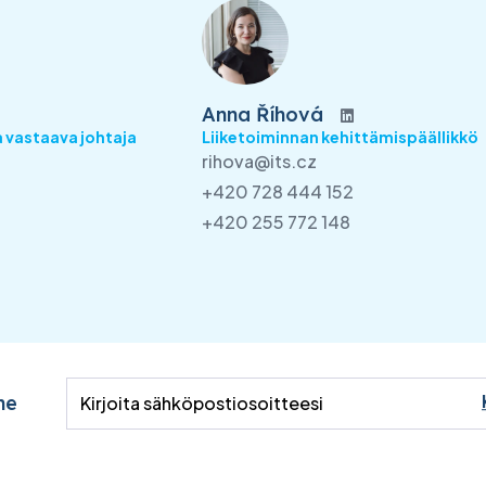
Anna Říhová
 vastaava johtaja
Liiketoiminnan kehittämispäällikkö
rihova@its.cz
+420 728 444 152
+420 255 772 148
me