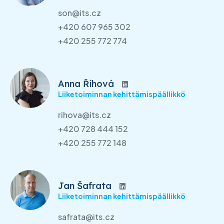
son@its.cz
+420 607 965 302
+420 255 772 774
Anna Říhová
Liiketoiminnan kehittämispäällikkö
rihova@its.cz
+420 728 444 152
+420 255 772 148
Jan Šafrata
Liiketoiminnan kehittämispäällikkö
safrata@its.cz