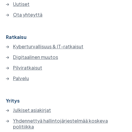
Uutiset
Ota yhteyttä
Ratkaisu
Kyberturvallisuus & IT-ratkaisut
Digitaalinen muutos
Pilviratkaisut
Palvelu
Yritys
Julkiset asiakirjat
Yhdennettyä hallintojärjestelmää koskeva
politiikka