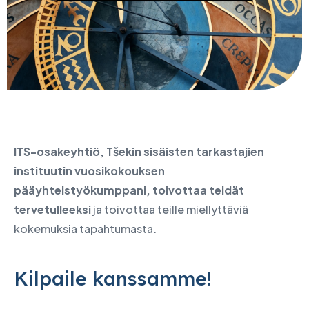
ITS-osakeyhtiö, Tšekin sisäisten tarkastajien
instituutin vuosikokouksen
pääyhteistyökumppani, toivottaa teidät
tervetulleeksi
ja toivottaa teille miellyttäviä
kokemuksia tapahtumasta.
Kilpaile kanssamme!