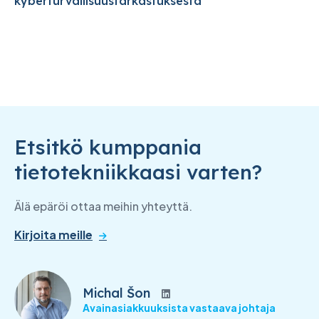
kyberturvallisuustarkastuksesta
Etsitkö kumppania
tietotekniikkaasi varten?
Älä epäröi ottaa meihin yhteyttä.
Kirjoita meille
Michal Šon
Avainasiakkuuksista vastaava johtaja