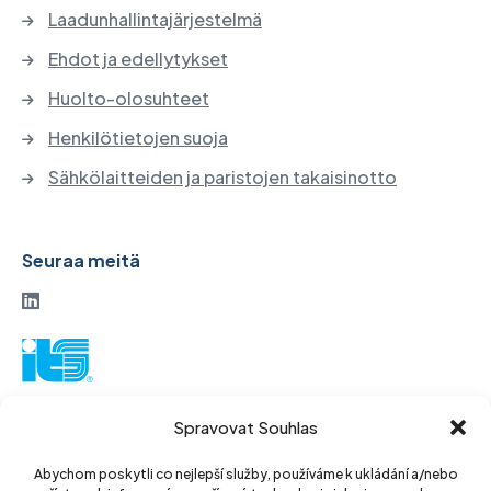
Laadunhallintajärjestelmä
Ehdot ja edellytykset
Huolto-olosuhteet
Henkilötietojen suoja
Sähkölaitteiden ja paristojen takaisinotto
Seuraa meitä
ITS-osakeyhtiö
Spravovat Souhlas
Vinohradská 184
130 52 Praha 3
Abychom poskytli co nejlepší služby, používáme k ukládání a/nebo