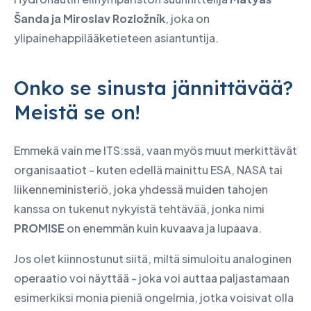
Šanda ja Miroslav Rozložník
, joka on
ylipainehappilääketieteen asiantuntija.
Onko se sinusta jännittävää?
Meistä se on!
Emmekä vain me ITS:ssä, vaan myös muut merkittävät
organisaatiot - kuten edellä mainittu ESA, NASA tai
liikenneministeriö, joka yhdessä muiden tahojen
kanssa on tukenut nykyistä tehtävää, jonka nimi
PROMISE
on enemmän kuin kuvaava ja lupaava.
Jos olet kiinnostunut siitä, miltä simuloitu analoginen
operaatio voi näyttää - joka voi auttaa paljastamaan
esimerkiksi monia pieniä ongelmia, jotka voisivat olla