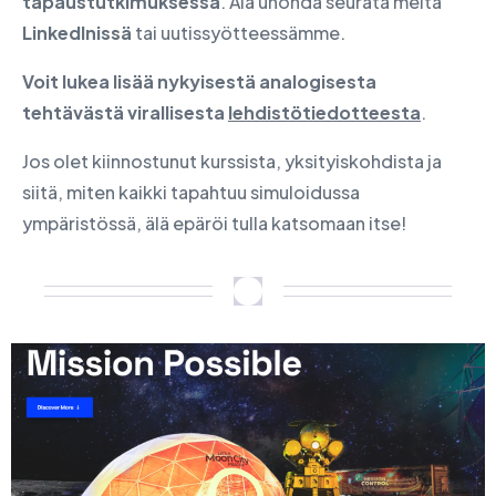
tapaustutkimuksessa
. Älä unohda seurata meitä
LinkedInissä
tai uutissyötteessämme.
Voit lukea lisää nykyisestä analogisesta
tehtävästä virallisesta
lehdistötiedotteesta
.
Jos olet kiinnostunut kurssista, yksityiskohdista ja
siitä, miten kaikki tapahtuu simuloidussa
ympäristössä, älä epäröi tulla katsomaan itse!