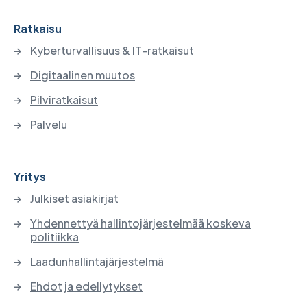
Ratkaisu
Kyberturvallisuus & IT-ratkaisut
Digitaalinen muutos
Pilviratkaisut
Palvelu
Yritys
Julkiset asiakirjat
Yhdennettyä hallintojärjestelmää koskeva
politiikka
Laadunhallintajärjestelmä
Ehdot ja edellytykset