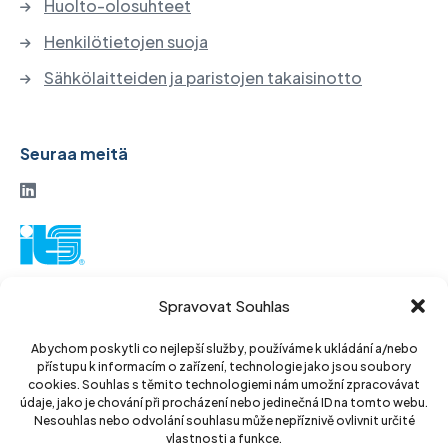
Huolto-olosuhteet
Henkilötietojen suoja
Sähkölaitteiden ja paristojen takaisinotto
Seuraa meitä
ITS-osakeyhtiö
Spravovat Souhlas
Vinohradská 184
130 52 Praha 3
Abychom poskytli co nejlepší služby, používáme k ukládání a/nebo
přístupu k informacím o zařízení, technologie jako jsou soubory
Tšekin tasavalta
cookies. Souhlas s těmito technologiemi nám umožní zpracovávat
údaje, jako je chování při procházení nebo jedinečná ID na tomto webu.
ID: 14889811
Nesouhlas nebo odvolání souhlasu může nepříznivě ovlivnit určité
vlastnosti a funkce.