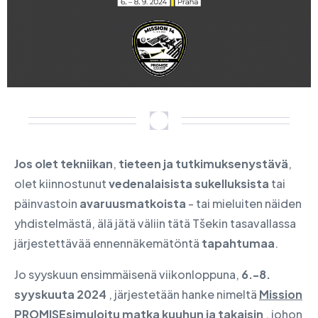
Jos olet tekniikan
,
tieteen ja tutkimuksen
ystävä
,
olet kiinnostunut
vedenalaisista sukelluksista
tai
päinvastoin
avaruusmatkoista
- tai mieluiten näiden
yhdistelmästä, älä jätä väliin tätä Tšekin tasavallassa
järjestettävää ennennäkemätöntä
tapahtumaa
.
Jo syyskuun ensimmäisenä viikonloppuna,
6.-8.
syyskuuta 2024
, järjestetään hanke nimeltä
Mission
PROMISE
simuloitu matka kuuhun ja takaisin
, johon