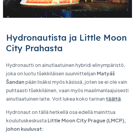
Hydronautista ja Little Moon
City Prahasta
Hydronautti on ainutlaatuinen hybridi elinympäristö,
joka on luotu tšekkiläisen suunnittelijan
Matyáš
Šandan
pään lisäksi myös käsissä, joten se ei ole vain
puhtaasti tšekkiläinen, vaan myös maailmanlaajuisesti
ainutlaatuinen laite. Voit lukea koko tarinan
täältä
.
Hydronaut on tällä hetkellä osa edellä mainittua
koulutuskeskusta
Little Moon City Prague (LMCP),
johon kuuluvat: