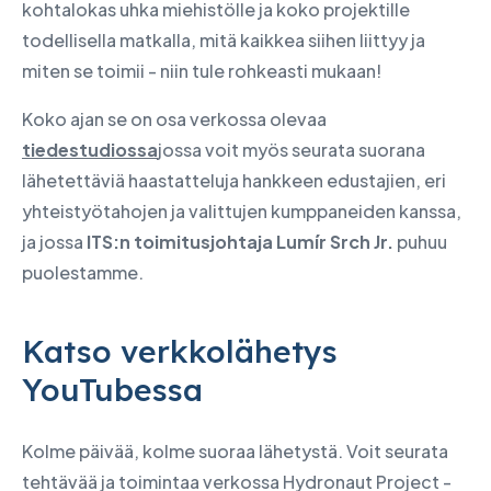
kohtalokas uhka miehistölle ja koko projektille
todellisella matkalla, mitä kaikkea siihen liittyy ja
miten se toimii - niin tule rohkeasti mukaan!
Koko ajan se on osa verkossa olevaa
tiedestudiossa
jossa voit myös seurata suorana
lähetettäviä haastatteluja hankkeen edustajien, eri
yhteistyötahojen ja valittujen kumppaneiden kanssa,
ja jossa
ITS:n toimitusjohtaja Lumír Srch Jr.
puhuu
puolestamme.
Katso verkkolähetys
YouTubessa
Kolme päivää, kolme suoraa lähetystä. Voit seurata
tehtävää ja toimintaa verkossa Hydronaut Project -