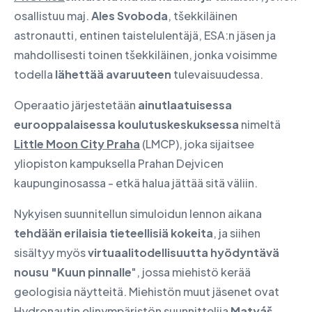
osallistuu maj.
Ales Svoboda
, tšekkiläinen
astronautti, entinen taistelulentäjä, ESA:n jäsen ja
mahdollisesti toinen tšekkiläinen, jonka voisimme
todella
lähettää avaruuteen
tulevaisuudessa.
Operaatio järjestetään
ainutlaatuisessa
eurooppalaisessa koulutuskeskuksessa
nimeltä
Little Moon City Praha
(LMCP), joka sijaitsee
yliopiston kampuksella Prahan Dejvicen
kaupunginosassa - etkä halua jättää sitä väliin.
Nykyisen suunnitellun simuloidun lennon aikana
tehdään erilaisia tieteellisiä kokeita
, ja siihen
sisältyy myös
virtuaalitodellisuutta hyödyntävä
nousu "Kuun pinnalle
", jossa miehistö kerää
geologisia näytteitä. Miehistön muut jäsenet ovat
Hydronautin elinympäristön suunnittelija
Matyáš