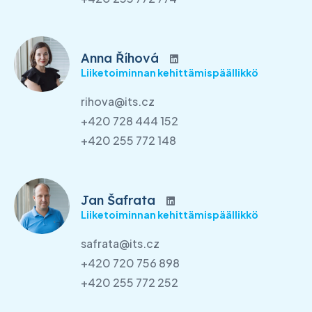
Anna Říhová
Liiketoiminnan kehittämispäällikkö
rihova@its.cz
+420 728 444 152
+420 255 772 148
Jan Šafrata
Liiketoiminnan kehittämispäällikkö
safrata@its.cz
+420 720 756 898
+420 255 772 252