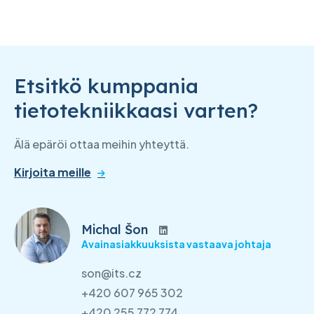
Etsitkö kumppania
tietotekniikkaasi varten?
Älä epäröi ottaa meihin yhteyttä.
Kirjoita meille
Michal Šon
Avainasiakkuuksista vastaava johtaja
son@its.cz
+420 607 965 302
+420 255 772 774