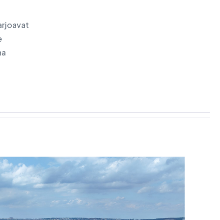
arjoavat
e
na