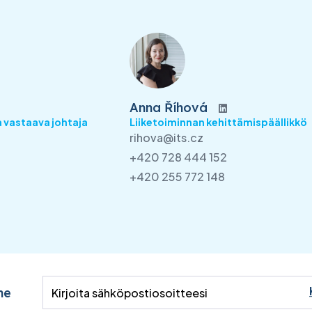
Anna Říhová
 vastaava johtaja
Liiketoiminnan kehittämispäällikkö
rihova@its.cz
+420 728 444 152
+420 255 772 148
me