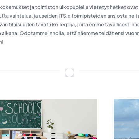
 kokemukset ja toimiston ulkopuolella vietetyt hetket ovat
utta vaihtelua, ja useiden ITS:n toimipisteiden ansiosta ne t
vän tilaisuuden tavata kollegoja, joita emme tavallisesti nä
n aikana. Odotamme innolla, että näemme teidät ensi vuon
n!