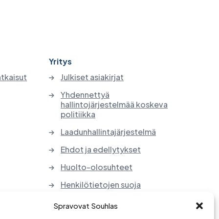
Yritys
atkaisut
Julkiset asiakirjat
Yhdennettyä
hallintojärjestelmää koskeva
politiikka
Laadunhallintajärjestelmä
Ehdot ja edellytykset
Huolto-olosuhteet
Henkilötietojen suoja
Sähkölaitteiden ja paristojen
Spravovat Souhlas
takaisinotto