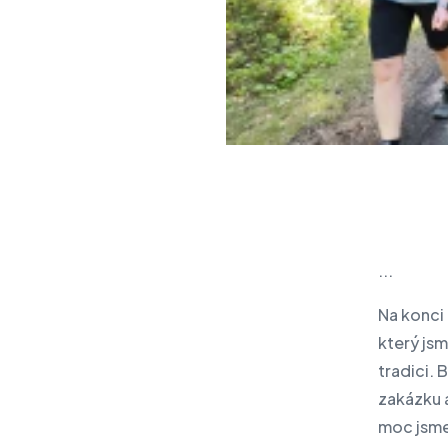
IBM:n tuotteet
IT- ja kyberturvallisuuden
tarkastus
Uutiset
Tapahtumat
Kirjoita meille
...
Na konci 
který jsm
tradici. 
zakázku a
moc jsme s