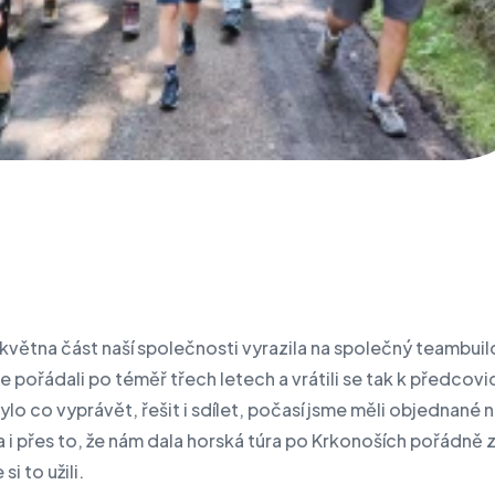
května část naší společnosti vyrazila na společný teambuil
e pořádali po téměř třech letech a vrátili se tak k předcov
Bylo co vyprávět, řešit i sdílet, počasí jsme měli objednané 
 i přes to, že nám dala horská túra po Krkonoších pořádně 
i to užili.