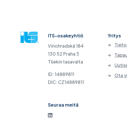
ITS-osakeyhtiö
Yritys
Tieto
Vinohradská 184
130 52 Praha 3
Tapau
Tšekin tasavalta
Uutis
ID: 14889811
Ota y
DIC: CZ14889811
Seuraa meitä