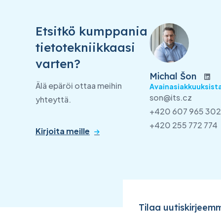
Etsitkö kumppania
tietotekniikkaasi
varten?
Michal Šon
Älä epäröi ottaa meihin
Avainasiakkuuksista
son@its.cz
yhteyttä.
+420 607 965 302
+420 255 772 774
Kirjoita meille
Tilaa uutiskirjeem