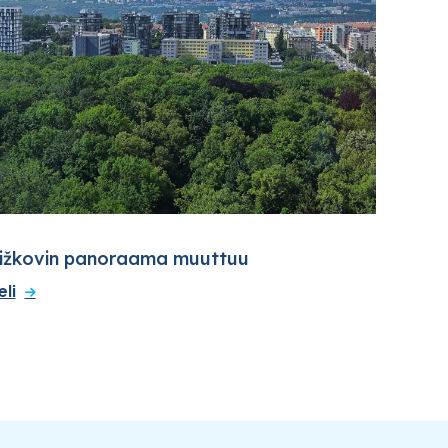
ižkovin panoraama muuttuu
eli