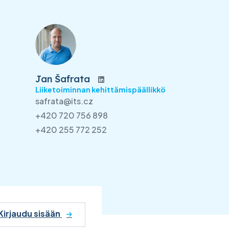
Jan Šafrata
Liiketoiminnan kehittämispäällikkö
safrata@its.cz
+420 720 756 898
+420 255 772 252
Kirjaudu sisään