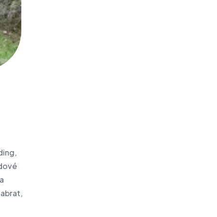
ding,
idové
na
zabrat,