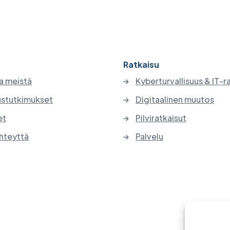
Ratkaisu
a meistä
Kyberturvallisuus & IT-r
stutkimukset
Digitaalinen muutos
et
Pilviratkaisut
hteyttä
Palvelu