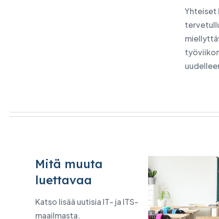
Yhteiset
tervetull
miellyttä
työviiko
uudellee
Mitä muuta
luettavaa
Katso lisää uutisia IT- ja ITS-
maailmasta.