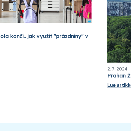
ola končí.. jak využít "prázdniny" v
2. 7. 2024
Prahan Ž
Lue artikk