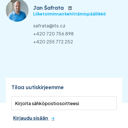
Jan Šafrata
Liiketoiminnan kehittämispäällikkö
safrata@its.cz
+420 720 756 898
+420 255 772 252
Tilaa uutiskirjeemme
Kirjaudu sisään