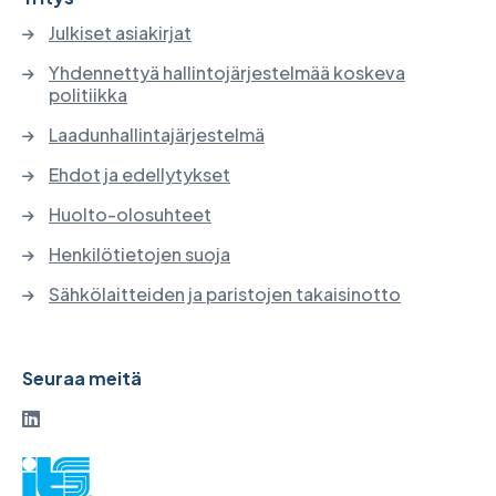
Julkiset asiakirjat
Yhdennettyä hallintojärjestelmää koskeva
politiikka
Laadunhallintajärjestelmä
Ehdot ja edellytykset
Huolto-olosuhteet
Henkilötietojen suoja
Sähkölaitteiden ja paristojen takaisinotto
Seuraa meitä