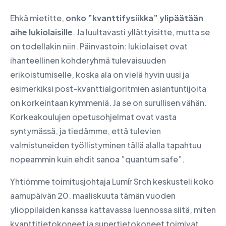
Ehkä mietitte,
onko ”kvanttifysiikka” ylipäätään
aihe lukiolaisille
. Ja luultavasti yllättyisitte, mutta se
on todellakin niin. Päinvastoin: lukiolaiset ovat
ihanteellinen kohderyhmä tulevaisuuden
erikoistumiselle, koska ala on vielä hyvin uusi ja
esimerkiksi post-kvanttialgoritmien asiantuntijoita
on korkeintaan kymmeniä. Ja se on surullisen vähän.
Korkeakoulujen opetusohjelmat ovat vasta
syntymässä, ja tiedämme, että tulevien
valmistuneiden työllistyminen tällä alalla tapahtuu
nopeammin kuin ehdit sanoa ”quantum safe”.
Yhtiömme toimitusjohtaja Lumír Srch keskusteli koko
aamupäivän 20. maaliskuuta tämän vuoden
ylioppilaiden kanssa kattavassa luennossa siitä, miten
kvanttitietokoneet ja supertietokoneet toimivat