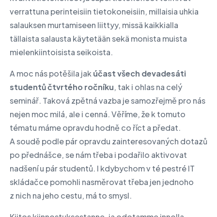
verrattuna perinteisiin tietokoneisiin, millaisia uhkia
salauksen murtamiseen liittyy, missä kaikkialla
tällaista salausta käytetään sekä monista muista
mielenkiintoisista seikoista.
A moc nás potěšila jak
účast všech devadesáti
studentů čtvrtého ročníku
, tak i ohlas na celý
seminář. Taková zpětná vazba je samozřejmě pro nás
nejen moc milá, ale i cenná. Věříme, že k tomuto
tématu máme opravdu hodně co říct a předat.
A soudě podle pár opravdu zainteresovaných dotazů
po přednášce, se nám třeba i podařilo aktivovat
nadšení u pár studentů. I kdybychom v té pestré IT
skládačce pomohli nasměrovat třeba jen jednoho
z nich na jeho cestu, má to smysl.
Kiitos kiinnostuksestanne, ja odotamme innolla