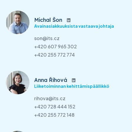
Michal Šon
Avainasiakkuuksista vastaava johtaja
son@its.cz
+420 607 965 302
+420 255 772 774
Anna Říhová
Liiketoiminnan kehittämispäällikkö
rihova@its.cz
+420 728 444 152
+420 255 772 148