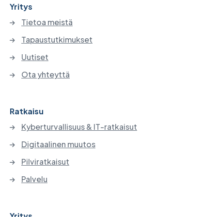
Yritys
Tietoa meistä
Tapaustutkimukset
Uutiset
Ota yhteyttä
Ratkaisu
Kyberturvallisuus & IT-ratkaisut
Digitaalinen muutos
Pilviratkaisut
Palvelu
Yritys