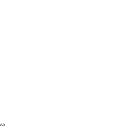
Palvelupiste - Brno
vä