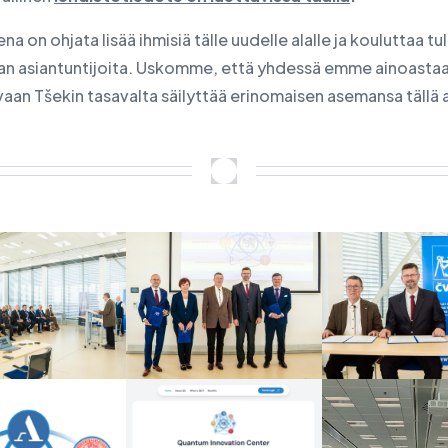
na on ohjata lisää ihmisiä tälle uudelle alalle ja kouluttaa tu
lan asiantuntijoita. Uskomme, että yhdessä emme ainoasta
vaan Tšekin tasavalta säilyttää erinomaisen asemansa tällä a