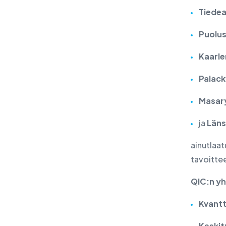
Tiedea
Puolus
Kaarle
Palack
Masary
ja
Läns
ainutlaat
tavoittee
QIC:n yht
Kvantt
Keskit