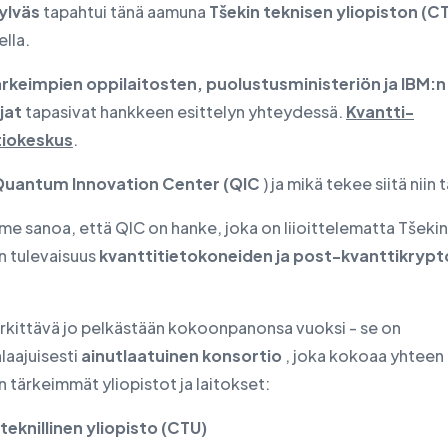
ylväs
tapahtui tänä aamuna
Tšekin teknisen yliopiston (C
lla.
ärkeimpien oppilaitosten, puolustusministeriön ja IBM:n
jat
tapasivat hankkeen esittelyn yhteydessä.
Kvantti-
tiokeskus
.
uantum Innovation Center (QIC
) ja mikä tekee siitä niin
e sanoa, että QIC on hanke, joka on liioittelematta Tšekin
n tulevaisuus
kvanttitietokoneiden ja post-kvanttikrypt
rkittävä jo pelkästään kokoonpanonsa vuoksi - se on
laajuisesti
ainutlaatuinen konsortio
, joka kokoaa yhteen
n tärkeimmät yliopistot ja laitokset:
teknillinen yliopisto (CTU)