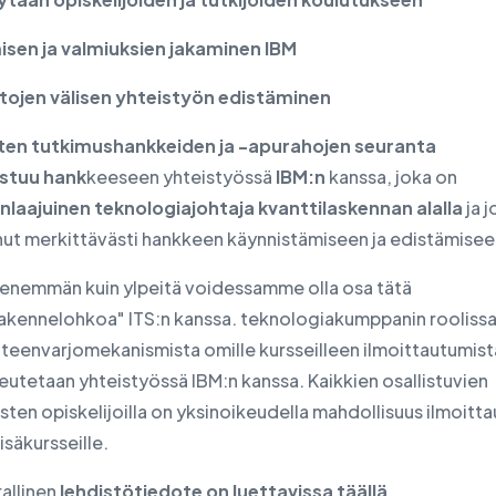
sen ja valmiuksien jakaminen
IBM
stojen välisen yhteistyön edistäminen
ten tutkimushankkeiden ja -apurahojen seuranta
listuu hank
keeseen yhteistyössä
IBM:n
kanssa, joka on
laajuinen teknologiajohtaja kvanttilaskennan alalla
ja 
unut merkittävästi hankkeen käynnistämiseen ja edistämisee
nemmän kuin ylpeitä voidessamme olla osa tätä
rakennelohkoa" ITS:n kanssa. teknologiakumppanin roolissa
teenvarjomekanismista omille kursseilleen ilmoittautumist
eutetaan yhteistyössä IBM:n kanssa. Kaikkien osallistuvien
sten opiskelijoilla on yksinoikeudella mahdollisuus ilmoitt
isäkursseille.
rallinen
lehdistötiedote on luettavissa täällä
.