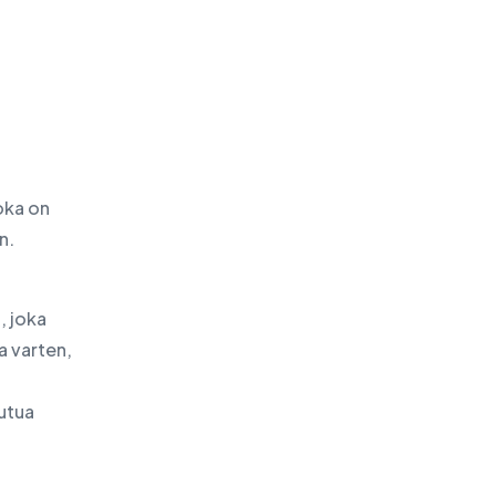
joka on
n.
, joka
a varten,
autua