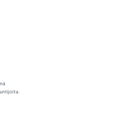
enä
untijoita.
: