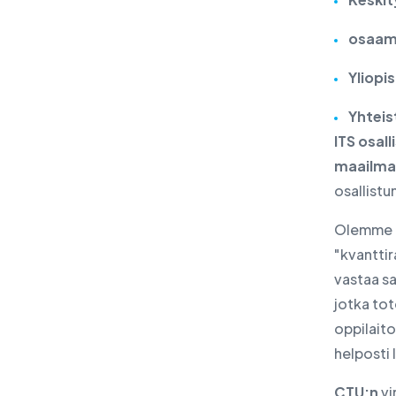
osaami
Yliopi
Yhteis
ITS osal
maailman
osallist
Olemme e
"kvantti
vastaa sa
jotka tot
oppilaito
helposti l
CTU:n
vi