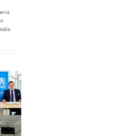
levia
an
lalla.