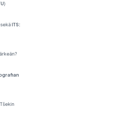
TU
)
sekä
ITS:
 tärkeän?
ografian
 Tšekin