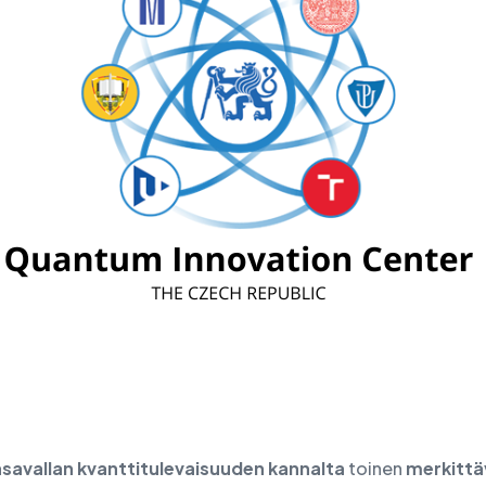
sten siirtäminen
asavallan kvanttitulevaisuuden kannalta
toinen
merkittä