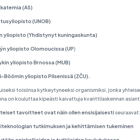
katemia (AS)
tusyliopisto (UNOB)
n yliopisto (Yhdistynyt kuningaskunta)
ýn yliopisto Olomoucissa (UP
)
kin yliopisto Brnossa (MUB)
i-Böömin yliopisto Pilsenissä (ZČU).
uiseksi toisiinsa kytkeytyneeksi organismiksi, jonka yhteis
na on kouluttaa kipeästi kaivattuja kvanttilaskennan asiant
eiset tavoitteet ovat näin ollen ensisijaisesti
seuraavat
iteknologian tutkimuksen ja kehittämisen tukeminen
ytään opiskelijoiden ja tutkijoiden koulutukseen