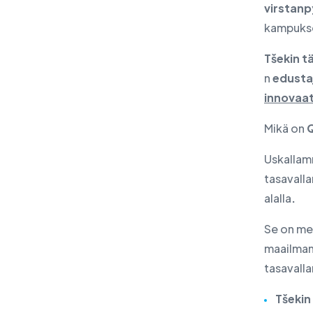
virstanp
kampukse
Tšekin t
n
edusta
innovaa
Mikä on
Q
Uskallamm
tasavalla
alalla
.
Se on me
maailman
tasavalla
Tšekin 