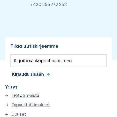
+420 255 772 252
Tilaa uutiskirjeemme
Kirjaudu sisään
Yritys
Tietoa meistä
Tapaustutkimukset
Uutiset