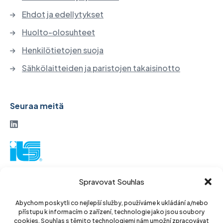
Ehdot ja edellytykset
Huolto-olosuhteet
Henkilötietojen suoja
Sähkölaitteiden ja paristojen takaisinotto
Seuraa meitä
ITS-osakeyhtiö
Spravovat Souhlas
Vinohradská 184
130 52 Praha 3
Abychom poskytli co nejlepší služby, používáme k ukládání a/nebo
přístupu k informacím o zařízení, technologie jako jsou soubory
Tšekin tasavalta
cookies. Souhlas s těmito technologiemi nám umožní zpracovávat