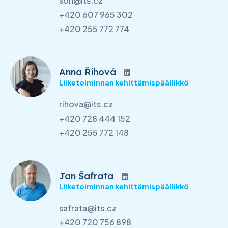
son@its.cz
+420 607 965 302
+420 255 772 774
Anna Říhová
Liiketoiminnan kehittämispäällikkö
rihova@its.cz
+420 728 444 152
+420 255 772 148
Jan Šafrata
Liiketoiminnan kehittämispäällikkö
safrata@its.cz
+420 720 756 898