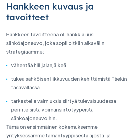
Hankkeen kuvaus ja
tavoitteet
Hankkeen tavoitteena oli hankkia uusi
sähköajoneuvo, joka sopii pitkän aikavälin
strategiaamme:
vähentää hiilijalanjälkeä
tukea sähköisen liikkuvuuden kehittämistä Tšekin
tasavallassa.
tarkastella valmiuksia siirtyä tulevaisuudessa
perinteisistä voimansiirtotyypeistä
sähköajoneuvoihin.
Tämä on ensimmäinen kokemuksemme
yrityksessämme tämäntyyppisestä ajosta, ja