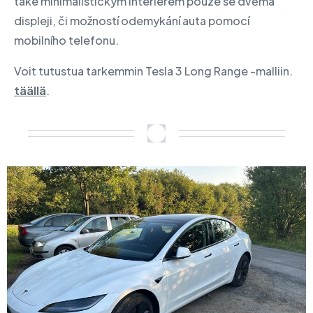
také minimalistickým interiérem pouze se dvěma
displeji, či možností odemykání auta pomocí
mobilního telefonu.
Voit tutustua tarkemmin Tesla 3 Long Range -malliin.
täällä
.