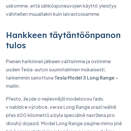
uskomme, että sähköajoneuvojen käyttö yleistyy
vähitellen muuallakin kuin laivastossamme.
Hankkeen täytäntöönpanon
tulos
Pienen harkinnan jälkeen valitsimme ja ostimme
uuden Tesla-auton suunnitelmien mukaisesti,
tarkemmin sanottuna
Tesla Model 3 Long Range -
mallin.
Přesto, že jde o nejlevnější modelovou řadu
v nabídce výrobce, verze Long Range urazí reálně
přes 600 kilometrů a byla speciálně navržena pro
dlouhý dojezd. Model Long Range zaujme mimo jiné