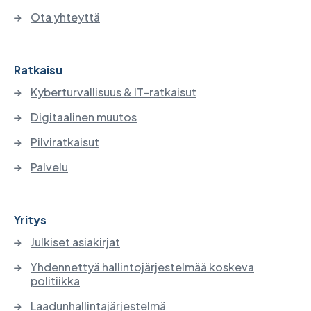
Ota yhteyttä
Ratkaisu
Kyberturvallisuus & IT-ratkaisut
Digitaalinen muutos
Pilviratkaisut
Palvelu
Yritys
Julkiset asiakirjat
Yhdennettyä hallintojärjestelmää koskeva
politiikka
Laadunhallintajärjestelmä