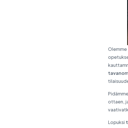
Olemme il
opetukse
kauttam
tavanoma
tilaisuud
Pidämme 
ottaen, j
vaativatk
Lopuksi
t