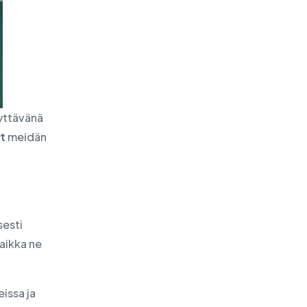
lyttävänä
t
meidän
sesti
vaikka ne
issa ja