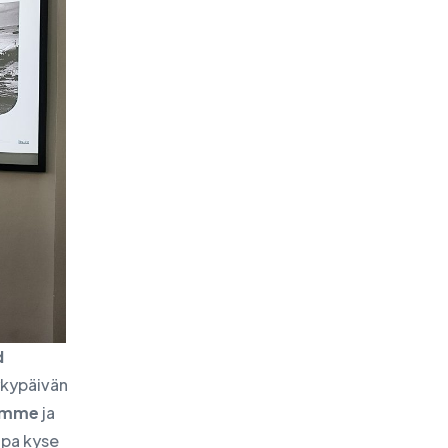
d
nykypäivän
amme
ja
lipa kyse