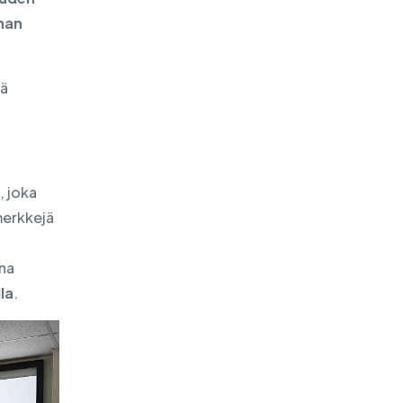
nnan
Palvelupiste - Brno
nä
, joka
merkkejä
una
la
.