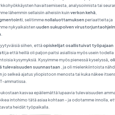
erkkohyökkäysten havaitsemisesta, analysoinnista tai seura
me lähemmin sellaisiin aiheisiin kuin
verkon kehä
,
gmentointi
, selitimme
nollaluottamuksen
periaatteita ja
imme nykyaikaisten
uuden sukupolven virustorjuntaohjel
a.
ytyväisiä siihen, että
opiskelijat osallistuivat työpajaan
sti
ja että heillä oli paljon paitsi asiallisia myös usein todella
intoisia kysymyksiä. Kysyimme myös pienessä kyselyssä
, ol
tä tulevaisuuden suunnastaan
, ja oli mielenkiintoista nähd
n jo selkeä ajatus yliopistoon menosta tai kuka näkee itsens
 IT-ammatissa.
oukostaan kasvaa epäilemättä lupaavia tulevaisuuden ammat
 oikea intohimo tätä asiaa kohtaan - ja odotamme innolla, et
avata heidät työpaikalla.