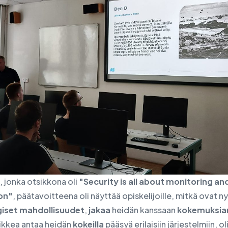
 jonka otsikkona oli
"Security is all about monitoring an
on"
, päätavoitteena oli näyttää opiskelijoille, mitkä ovat 
iset
mahdollisuudet
,
jakaa
heidän kanssaan
kokemuksi
ikkea antaa heidän
kokeilla
pääsyä erilaisiin järjestelmiin, o