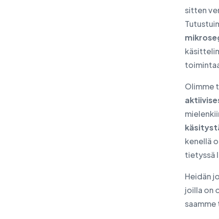
sitten v
Tutustuim
mikrose
käsittel
toiminta
Olimme ty
aktiivise
mielenki
käsitys
kenellä o
tietyssä
Heidän j
joilla on
saamme t