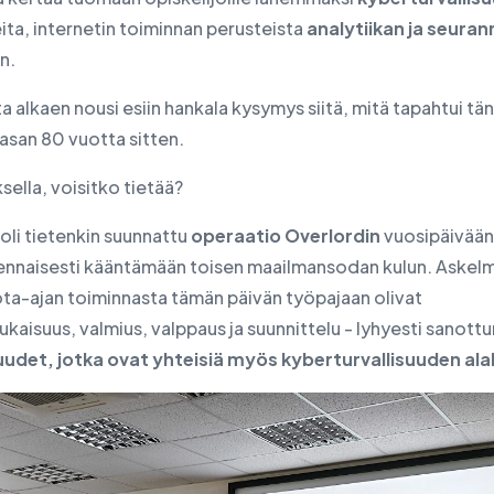
ita, internetin toiminnan perusteista
analytiikan ja seura
n.
sten siirtäminen
ta alkaen nousi esiin hankala kysymys siitä, mitä tapahtui tä
asan 80 vuotta sitten.
sella, voisitko tietää?
oli tietenkin suunnattu
operaatio
Overlordin
vuosipäivään
lennaisesti kääntämään toisen maailmansodan kulun. Askel
ota-ajan toiminnasta tämän päivän työpajaan olivat
aisuus, valmius, valppaus ja suunnittelu - lyhyesti sanott
udet, jotka ovat yhteisiä myös kyberturvallisuuden alal