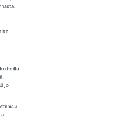
nnasta.
mien
iko heillä
ä,
ä jo
tilaisia,
tä