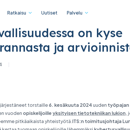
Ratkaisu
Uutiset
Palvelu
vallisuudessa on kyse
rannasta ja arvioinnis
IBM
lisuus & IT-ratkaisut
Digitaalinen muutos
4
 Service
IBM Data Centre Service
tteet
dTASK
 tilan tarkistaminen
-tuotteet
eBDX
ksen tilan tarkistaminen
atakeskustuotteet
D-putki
netut tukiohjelmat
ärjestäneet torstaille
6. kesäkuuta 2024
uuden
työpajan
o
jSPEC
at
en vuoden
opiskelijoille
yksityisen tietotekniikan lukion
, 
uuri ja IT-ratkaisut
eemme pitkäaikaista yhteistyötä.
ITS:n toimitusjohtaja
Lum
usten sähköinen
lä kertaa tuomaan opiskelijoille lähemmäksi
kyberturvallis