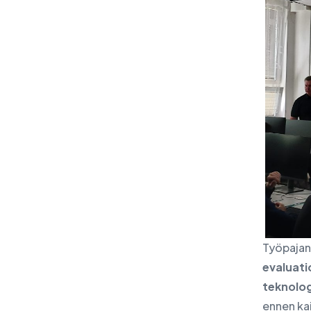
Työpajan,
evaluati
teknolog
ennen ka