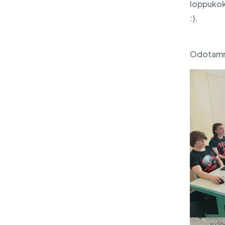
loppukok
:).
Odotamme