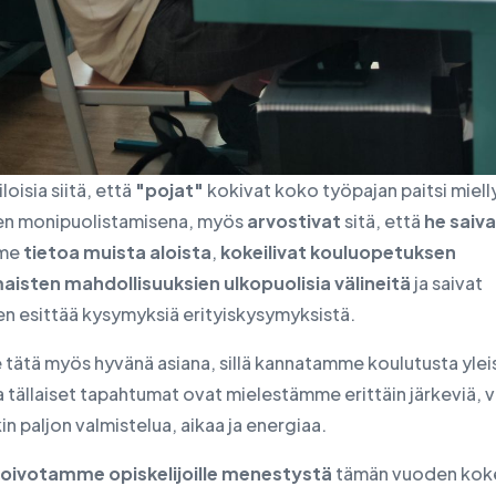
oisia siitä, että
"pojat"
kokivat koko työpajan paitsi miel
n monipuolistamisena, myös
arvostivat
sitä, että
he saiva
me
tietoa muista aloista
,
kokeilivat kouluopetuksen
isten mahdollisuuksien ulkopuolisia välineitä
ja saivat
en esittää kysymyksiä erityiskysymyksistä.
tätä myös hyvänä asiana, sillä kannatamme koulutusta ylei
a tällaiset tapahtumat ovat mielestämme erittäin järkeviä, 
in paljon valmistelua, aikaa ja energiaa.
oivotamme opiskelijoille menestystä
tämän vuoden koke