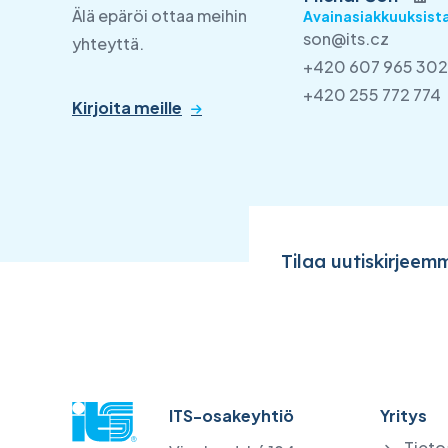
Älä epäröi ottaa meihin
Avainasiakkuuksista
son@its.cz
yhteyttä.
+420 607 965 302
+420 255 772 774
Kirjoita meille
Tilaa uutiskirjeem
ITS-osakeyhtiö
Yritys
Tieto