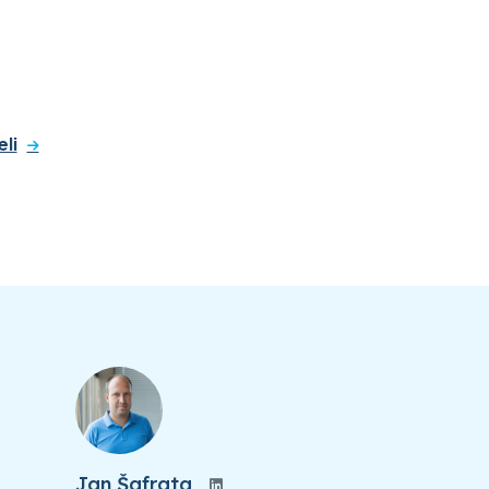
eli
Jan Šafrata