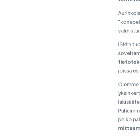
IBM:n tuotteet
Aurinkoi
IT- ja kyberturvallisuuden
"konepell
tarkastus
valmistu
Uutiset
IBM:n tuo
Tapahtumat
soveltami
Kirjoita meille
tietotek
joissa es
Olemme yr
yksinkert
lakisääte
Puhuimme 
pelko pal
mittaam