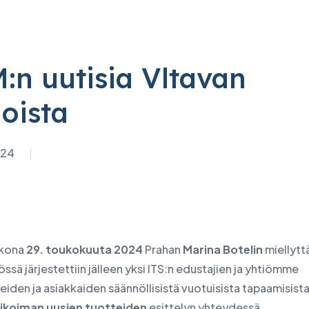
:n uutisia Vltavan
IBM
lisuus & IT-ratkaisut
Digitaalinen muutos
 Service
IBM Data Centre Service
loista
tteet
dTASK
 tilan tarkistaminen
-tuotteet
eBDX
ksen tilan tarkistaminen
024
atakeskustuotteet
D-putki
netut tukiohjelmat
o
jSPEC
at
uuri ja IT-ratkaisut
usten sähköinen
kkona
29. toukokuuta 2024
Prahan
Marina Botelin
miellytt
ssä järjestettiin jälleen yksi ITS:n edustajien ja yhtiömme
sten siirtäminen
den ja asiakkaiden säännöllisistä vuotuisista tapaamisist
ikoiman uusien tuotteiden
esittelyn yhteydessä.