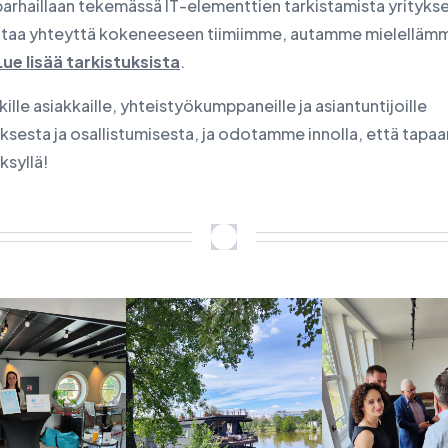
parhaillaan tekemässä IT-elementtien tarkistamista yritykse
ttaa yhteyttä kokeneeseen tiimiimme, autamme mielellä
Lue lisää tarkistuksista
.
ikille asiakkaille, yhteistyökumppaneille ja asiantuntijoille
uksesta ja osallistumisesta, ja odotamme innolla, että tap
ksyllä!