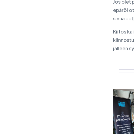
Jos olet 
epäröi o
sinua - -
Kiitos ka
kiinnost
jälleen sy