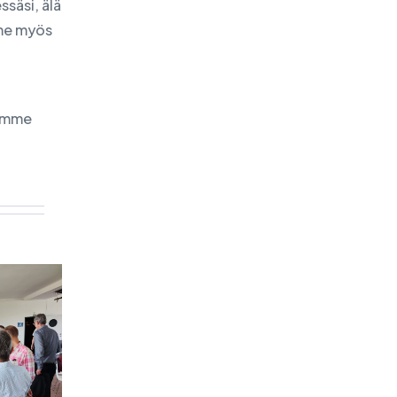
ssäsi, älä
mme myös
aamme