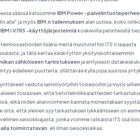
sessa säässä katsoimme
IBM Power -palvelintuoteperhee
in alle" ja myös
IBM:n tallennuksen
alan uutisia, koko lohk
i
IBM i V7R5 -käyttöjärjestelmiä
koskevilla perinteisillä tie
teinnovaatioiden lisäksi meitä muistutettiin ITS:n laajasta
salasta, ja tällä kertaa keskityttiin yksityiskohtaisemmin
niikan sähköiseen tarkistukseen
ja erityisesti datakeskuks
iintyy edelleen puutteita, yllättävää kyllä jopa suurissa yrity
ittäneet vedota laiminlyötyihin tosiasioihin ja myös siihe
aiseen tosiasiaan, että tietotekniikkalaitteiden tarkastuks
isiä, eikä niiden aliarvioiminen kannata monestakaan syystä
siitä, että yleinen syy tarkastuksen lykkäämiseen on esime
velimen seisokkiajasta, jonka voimme ratkaista ITS:ssä lois
alla toimintatavan
, eli ilman seisokkiaikaa.