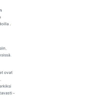
n
o
doilla
.
iin,
ksissä.
n
et ovat
.
rkiksi
tavasti -