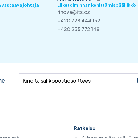
 vastaava johtaja
Liiketoiminnan kehittämispäällikkö
rihova@its.cz
+420 728 444 152
+420 255 772 148
me
Ratkaisu
a meistä
Kyberturvallisuus & IT-r