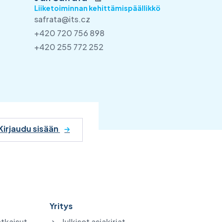
Liiketoiminnan kehittämispäällikkö
safrata@its.cz
+420 720 756 898
+420 255 772 252
Kirjaudu sisään
Yritys
atkaisut
Julkiset asiakirjat