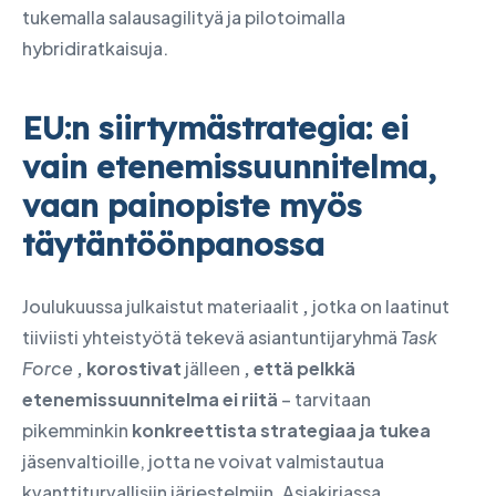
tukemalla salausagilityä ja pilotoimalla
hybridiratkaisuja.
EU:n siirtymästrategia: ei
vain etenemissuunnitelma,
vaan painopiste myös
täytäntöönpanossa
Joulukuussa julkaistut materiaalit
,
jotka on laatinut
tiiviisti yhteistyötä tekevä asiantuntijaryhmä
Task
Force
, korostivat
jälleen
, että pelkkä
etenemissuunnitelma ei riitä
– tarvitaan
pikemminkin
konkreettista strategiaa ja tukea
jäsenvaltioille, jotta ne voivat valmistautua
kvanttiturvallisiin järjestelmiin. Asiakirjassa