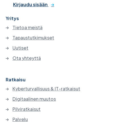
Kirjaudu sisään
Yritys
Tietoa meistä
Tapaustutkimukset
Uutiset
Ota yhteyttä
Ratkaisu
Kyberturvallisuus & IT-ratkaisut
Digitaalinen muutos
Pilviratkaisut
Palvelu