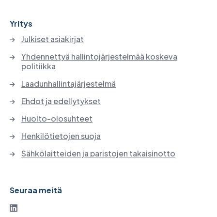
Yritys
Julkiset asiakirjat
Yhdennettyä hallintojärjestelmää koskeva
politiikka
Laadunhallintajärjestelmä
Ehdot ja edellytykset
Huolto-olosuhteet
Henkilötietojen suoja
Sähkölaitteiden ja paristojen takaisinotto
Seuraa meitä