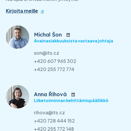
Kirjoita meille
Michal Šon
Avainasiakkuuksista vastaava johtaja
son@its.cz
+420 607 965 302
+420 255 772 774
Anna Říhová
Liiketoiminnan kehittämispäällikkö
rihova@its.cz
+420 728 444 152
+420 255 772 148