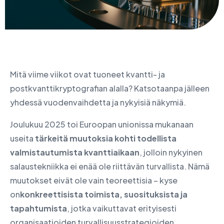
Mitä viime viikot ovat tuoneet kvantti- ja
postkvanttikryptografian alalla? Katsotaanpa jälleen
yhdessä vuodenvaihdetta ja nykyisiä näkymiä.
Joulukuu 2025 toi Euroopan unionissa mukanaan
useita
tärkeitä muutoksia kohti todellista
valmistautumista kvanttiaikaan
, jolloin nykyinen
salaustekniikka ei enää ole riittävän turvallista. Nämä
muutokset eivät ole vain teoreettisia – kyse
on
konkreettisista toimista, suosituksista ja
tapahtumista
, jotka vaikuttavat erityisesti
organisaatioiden turvallisuusstrategioiden