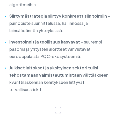
algoritmeihin.
Siirtymästrategia siirtyy konkreettisiin toimiin
–
painopiste suunnittelussa, hallinnossa ja
lainsäädännön yhteyksissä.
Investoinnit ja teollisuus kasvavat
– suurempi
pääoma ja yritysten aloitteet vahvistavat
eurooppalaista PQC-ekosysteemiä.
Julkiset laitokset ja yksityinen sektori tulisi
tehostamaan valmistautumistaan
välttääkseen
kvanttilaskennan kehitykseen liittyvät
turvallisuusriskit.