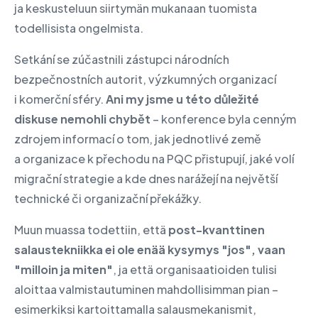
ja keskusteluun siirtymän mukanaan tuomista
todellisista ongelmista.
Setkání se zúčastnili zástupci národních
bezpečnostních autorit, výzkumných organizací
i komerční sféry.
Ani my jsme u této důležité
diskuse nemohli chybět
– konference byla cenným
zdrojem informací o tom, jak jednotlivé země
a organizace k přechodu na PQC přistupují, jaké volí
migrační strategie a kde dnes narážejí na největší
technické či organizační překážky.
Muun muassa todettiin, että
post-kvanttinen
salaustekniikka ei ole enää kysymys "jos", vaan
"milloin ja miten"
, ja että organisaatioiden tulisi
aloittaa valmistautuminen mahdollisimman pian –
esimerkiksi kartoittamalla salausmekanismit,