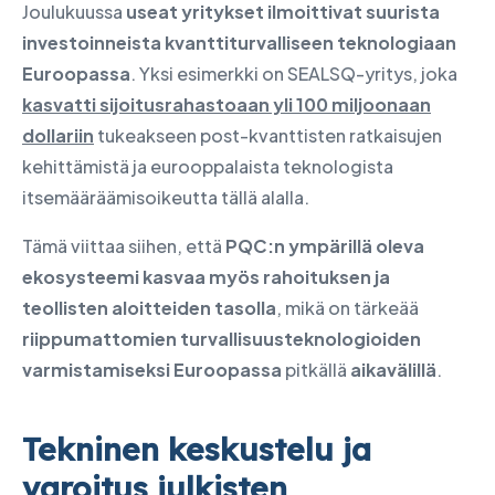
Joulukuussa
useat yritykset ilmoittivat suurista
investoinneista kvanttiturvalliseen teknologiaan
Euroopassa
. Yksi esimerkki on SEALSQ-yritys, joka
kasvatti sijoitusrahastoaan yli 100 miljoonaan
dollariin
tukeakseen post-kvanttisten ratkaisujen
kehittämistä ja eurooppalaista teknologista
itsemääräämisoikeutta tällä alalla.
Tämä viittaa siihen, että
PQC:n ympärillä oleva
ekosysteemi kasvaa myös rahoituksen ja
teollisten aloitteiden tasolla
, mikä on tärkeää
riippumattomien turvallisuusteknologioiden
varmistamiseksi Euroopassa
pitkällä
aikavälillä
.
Tekninen keskustelu ja
varoitus julkisten