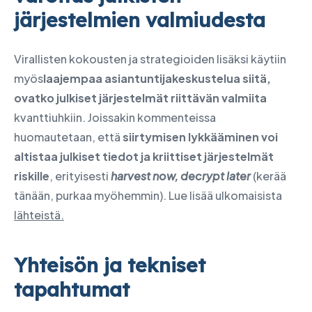
järjestelmien valmiudesta
Virallisten kokousten ja strategioiden lisäksi käytiin
myös
laajempaa asiantuntijakeskustelua siitä,
ovatko julkiset järjestelmät riittävän valmiita
kvanttiuhkiin. Joissakin kommenteissa
huomautetaan, että
siirtymisen lykkääminen voi
altistaa julkiset tiedot ja kriittiset järjestelmät
riskille
, erityisesti
harvest now, decrypt later
(kerää
tänään, purkaa myöhemmin). Lue lisää ulkomaisista
lähteistä.
Yhteisön ja tekniset
tapahtumat