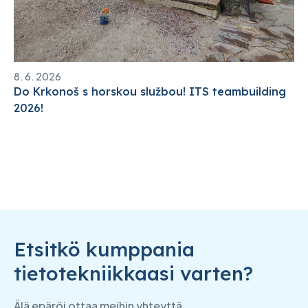
8. 6. 2026
Do Krkonoš s horskou službou! ITS teambuilding
2026!
Etsitkö kumppania
tietotekniikkaasi varten?
Älä epäröi ottaa meihin yhteyttä.