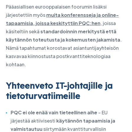
Pääasiallisen eurooppalaisen foorumin lisäksi
järjestettiin myös
muita konferensseja ja online-
tapaamisia, joissa keskityttiin PQC:hen
, joissa
käsiteltiin sekä
standardoinnin merkitystä että
käytännön toteutusta ja kokemusten jakamista
.
Nämä tapahtumat korostavat asiantuntijayhteisön
kasvavaa kiinnostusta postkvanttiteknologiaa
kohtaan.
Yhteenveto IT-johtajille ja
tietoturvatiimeille
PQC ei ole enää vain tieteellinen aihe
– EU
järjestää aktiivisesti
käytännön tapaamisia ja
valmistautuu
siirtymään kvanttiturvallisiin