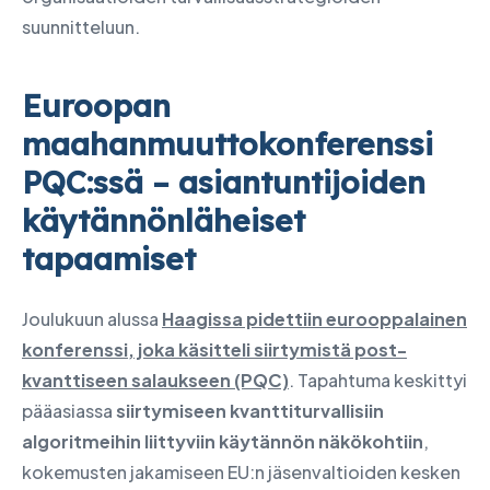
suunnitteluun.
Euroopan
maahanmuuttokonferenssi
PQC:ssä – asiantuntijoiden
käytännönläheiset
tapaamiset
Joulukuun alussa
Haagissa pidettiin eurooppalainen
konferenssi, joka käsitteli siirtymistä post-
kvanttiseen salaukseen (PQC)
. Tapahtuma keskittyi
pääasiassa
siirtymiseen kvanttiturvallisiin
algoritmeihin liittyviin käytännön näkökohtiin
,
kokemusten jakamiseen EU:n jäsenvaltioiden kesken