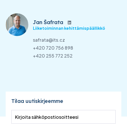
Jan Šafrata
Liiketoiminnan kehittämispäällikkö
safrata@its.cz
+420 720 756 898
+420 255 772 252
Tilaa uutiskirjeemme