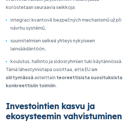
korostetaan seuraavia seikkoja:
integraci kvantově bezpečných mechanismů už při
návrhu systémů,
suunnitelmien selkeä yhteys nykyiseen
lainsäädäntöön,
koulutus, hallinto ja sidosryhmien tuki käytännössä.
Tämä lähestymistapa osoittaa, että EU
on
siirtymässä
asteittain
teoreettisista suosituksista
konkreettisiin toimiin
.
Investointien kasvu ja
ekosysteemin vahvistuminen