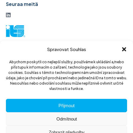
Seuraa meitä
ITS-osakeyhtiö
Spravovat Souhlas
Vinohradská 184
130 52 Praha 3
Abychom poskytli co nejlepší služby, používáme k ukládání a/nebo
přístupu k informacím o zařízení, technologie jako jsou soubory
Tšekin tasavalta
cookies. Souhlas s těmito technologiemi nám umožní zpracovávat
údaje, jako je chování při procházení nebo jedinečná ID na tomto webu.
ID: 14889811
Nesouhlas nebo odvolání souhlasu může nepříznivě ovlivnit určité
vlastnosti a funkce.
DIC: CZ14889811
Přijmout
Odmítnout
Zobrazit předvolby