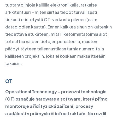
tuotantolinjoja kalliilla elektroniikalla, ratkaise
arkkitehtuuri – miten siirtää tiedot turvallisesti
tiukasti eristetystä OT-verkosta pilveen (esim.
datadiodien kautta). Ennen kaikkea sinun on kuitenkin
tiedettävä etukäteen, mitä liiketoimintatoimia aiot
toteuttaa näiden tietojen perusteella, muuten
päädyt täyteen tallennustilaan turhia numeroita ja
kalliiseen projektiin, joka ei koskaan maksa itseään
takaisin.
OT
Operational Technology –
provozní technologie
(OT) označuje hardware a software, který přímo
monitoruje a řídí fyzická zařízení, procesy
a události v průmyslu či infrastruktuře. Na rozdíl