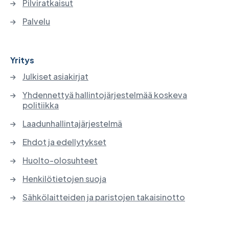
Pilviratkaisut
Palvelu
Yritys
Julkiset asiakirjat
Yhdennettyä hallintojärjestelmää koskeva
politiikka
Laadunhallintajärjestelmä
Ehdot ja edellytykset
Huolto-olosuhteet
Henkilötietojen suoja
Sähkölaitteiden ja paristojen takaisinotto