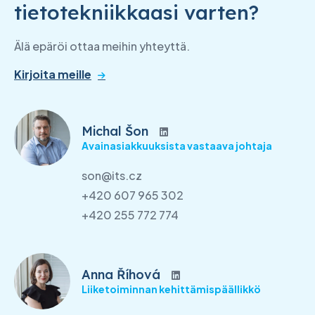
tietotekniikkaasi varten?
Älä epäröi ottaa meihin yhteyttä.
Kirjoita meille
Michal Šon
Avainasiakkuuksista vastaava johtaja
son@its.cz
+420 607 965 302
+420 255 772 774
Anna Říhová
Liiketoiminnan kehittämispäällikkö