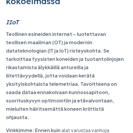
kokoelmassa
IIoT
Teollinen esineiden internet – luotettavan
teollisen maailman (OT) ja modernin
datateknologian (IT ja IoT) risteyskohta. Se
tarkoittaa fyysisten koneiden ja tuotantolinjojen
rikastamista älykkäillä antureilla ja
liitettävyydellä, jotta voidaan kerätä
yksityiskohtaista telemetriaa. Tavoitteena on
saada dataa ennakoivaan kunnossapitoon,
suorituskyvyn optimointiin ja etävalvontaan,
mieluiten häiritsemättä koneen kriittistä
ohjausta.
Vinkkimme: Ennen kuin
alat varustaa vanhoja