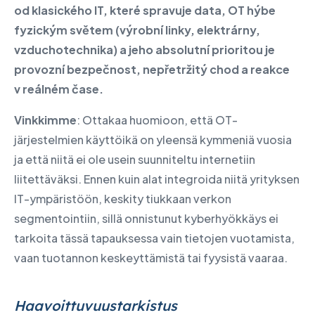
od klasického IT, které spravuje data, OT hýbe
fyzickým světem (výrobní linky, elektrárny,
vzduchotechnika) a jeho absolutní prioritou je
provozní bezpečnost, nepřetržitý chod a reakce
v reálném čase.
Vinkkimme
: Ottakaa huomioon, että OT-
järjestelmien käyttöikä on yleensä kymmeniä vuosia
ja että niitä ei ole usein suunniteltu internetiin
liitettäväksi. Ennen kuin alat integroida niitä yrityksen
IT-ympäristöön, keskity tiukkaan verkon
segmentointiin, sillä onnistunut kyberhyökkäys ei
tarkoita tässä tapauksessa vain tietojen vuotamista,
vaan tuotannon keskeyttämistä tai fyysistä vaaraa.
Haavoittuvuustarkistus