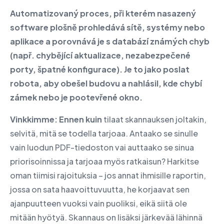
Automatizovaný proces, při kterém nasazený
software plošně prohledává sítě, systémy nebo
aplikace a porovnává je s databází známých chyb
(např. chybějící aktualizace, nezabezpečené
porty, špatné konfigurace). Je to jako poslat
robota, aby obešel budovu a nahlásil, kde chybí
zámek nebo je pootevřené okno.
Vinkkimme: Ennen kuin
tilaat skannauksen joltakin,
selvitä, mitä se todella tarjoaa. Antaako se sinulle
vain luodun PDF-tiedoston vai auttaako se sinua
priorisoinnissa ja tarjoaa myös ratkaisun? Harkitse
oman tiimisi rajoituksia – jos annat ihmisille raportin,
jossa on sata haavoittuvuutta, he korjaavat sen
ajanpuutteen vuoksi vain puoliksi, eikä siitä ole
mitään hyötyä. Skannaus on lisäksi järkevää lähinnä