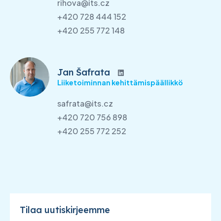
rihova@its.cz
+420 728 444 152
+420 255 772 148
Jan Šafrata
Liiketoiminnan kehittämispäällikkö
safrata@its.cz
+420 720 756 898
+420 255 772 252
Tilaa uutiskirjeemme