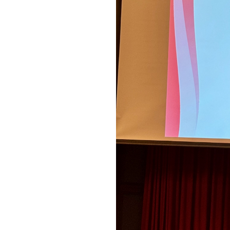
tarkistus
Ohjelmisto
Tietokesku
Lenovo PC-tuotteet
IBM:n tuotteet
IT- ja kyberturvallisuuden
tarkastus
Uutiset
Tapahtumat
Kirjoita meille