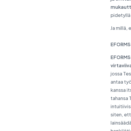
mukautt
pidetyllä 
Ja millä,
EFORMS
EFORMS-
virtavii
jossa Tes
antaa ty
kanssa it
tahansa T
intuitiiv
siten, et
lainsääd
henkilöti