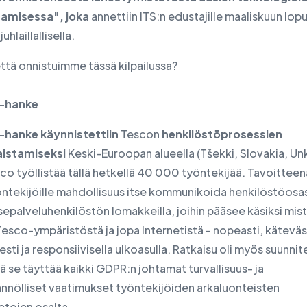
amisessa", joka
annettiin ITS:n edustajille maaliskuun lop
juhlaillallisella.
 että onnistuimme tässä kilpailussa?
-hanke
hanke käynnistettiin
Tescon
henkilöstöprosessien
vaistamiseksi
Keski-Euroopan alueella (Tšekki, Slovakia, Unk
co työllistää tällä hetkellä 40 000 työntekijää. Tavoitteena
öntekijöille mahdollisuus itse kommunikoida henkilöstöosa
sepalveluhenkilöstön lomakkeilla, joihin pääsee käsiksi mis
esco-ympäristöstä ja jopa Internetistä - nopeasti, käteväs
isesti ja responsiivisella ulkoasulla. Ratkaisu oli myös suunnit
tä se täyttää kaikki GDPR:n johtamat turvallisuus- ja
ännölliset vaatimukset työntekijöiden arkaluonteisten
etojen osalta.