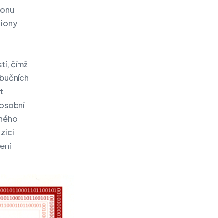
ionu
liony
o
tí, čímž
ibučních
t
 osobní
chého
zici
zení