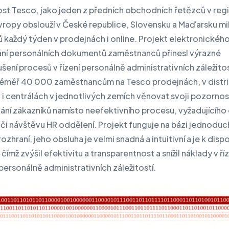
st Tesco, jako jeden z předních obchodních řetězců v reg
Evropy obslouží v České republice, Slovensku a Maďarsku mi
 každý týden v prodejnách i online. Projekt elektronickéh
ní personálních dokumentů zaměstnanců přinesl výrazné
ení procesů v řízení personálně administrativních záležitos
téměř 40 000 zaměstnancům na Tesco prodejnách, v distr
 i centrálách v jednotlivých zemích věnovat svoji pozornos
ání zákazníků namísto neefektivního procesu, vyžadujícího
i či návštěvu HR oddělení. Projekt funguje na bázi jednodu
zhraní, jeho obsluha je velmi snadná a intuitivní a je k dispo
 čímž zvýšil efektivitu a transparentnost a snížil náklady v ří
personálně administrativních záležitostí.