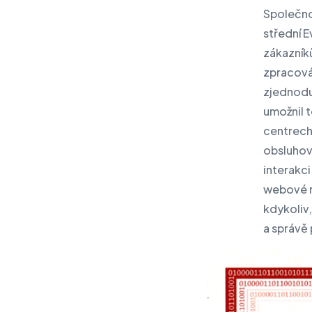
Společno
střední 
zákazníků
zpracová
zjednoduš
umožnil 
centrech
obsluhov
interakc
webové ro
kdykoliv,
a správě 