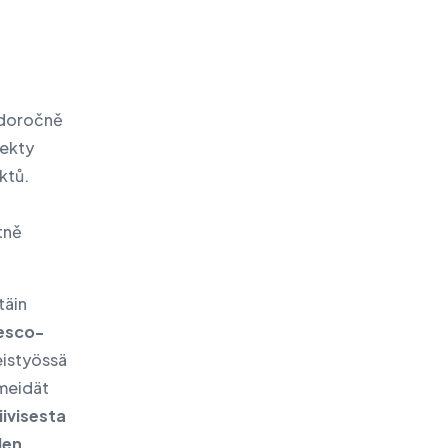
doročně
jekty
ktů.
tně
täin
esco-
teistyössä
 meidät
tiivisesta
den