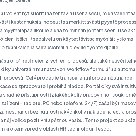
ät voivat nyt suorittaa tehtäviä itsenäisesti, mikä vähentää
västi kustannuksia, nopeuttaa merkittävästi pyyntöprosessi
 myymäläpäälliköille aikaa toiminnan johtamiseen. Itse akti
öiden lisäksi itsepalvelu on käytettävissä myös äitiyslomall
a pitkäaikaisella sairauslomalla oleville työntekijöille.
stroj přinesl nejen zrychlení procesů, ale také neuvěřitel
tu díky univerzálnímu nastavení workflow formulářů a automa
h procesů. Celý proces je transparentní pro zaměstnance i
ace se zpracovateli probíhá hladce. Portál díky své intuiti
 a snadné přístupnosti (z jakéhokoliv pracovního i soukrom
zařízení – tabletu, PC nebo telefonu 24/7) začal být maso
zaměstnanci bez nutnosti jakýchkoliv nákladů na extra pro
 něj velice pozitivní zpětnou vazbu. Tento projekt se ukáz
m krokem vpřed v oblasti HR technologií Tesco.