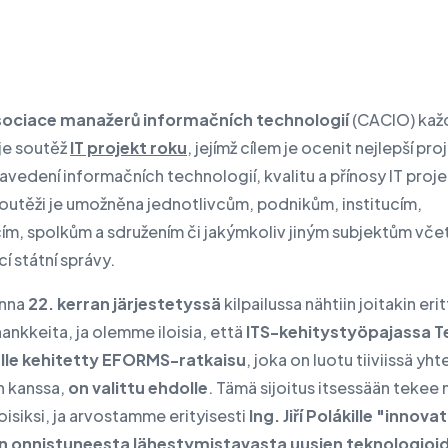
ociace manažerů informačních technologií
(CACIO) kaž
je soutěž
IT projekt roku
, jejímž cílem je ocenit nejlepší pro
avedení informačních technologií, kvalitu a přínosy IT proje
soutěži je umožněna jednotlivcům, podnikům, institucím,
ím, spolkům a sdružením či jakýmkoliv jiným subjektům vče
í státní správy.
onna
22. kerran järjestetyssä
kilpailussa nähtiin joitakin erit
ankkeita, ja olemme iloisia, että
ITS-kehitystyöpajassa T
lle kehitetty EFORMS-ratkaisu
, joka on luotu tiiviissä yh
n kanssa,
on valittu ehdolle
. Tämä sijoitus itsessään tekee
iloisiksi, ja arvostamme erityisesti
Ing. Jiří Polákille "innova
äin onnistuneesta lähestymistavasta uusien teknologioi