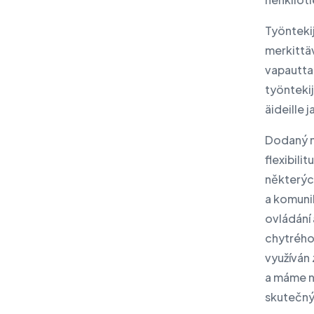
Työntekij
merkittä
vapauttaa
työntekij
äideille j
Dodaný ná
flexibili
některýc
a komunik
ovládání
chytrého 
využíván 
a máme na
skutečný