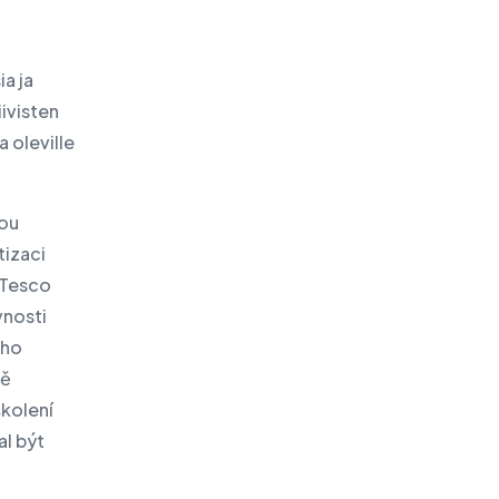
a ja
ivisten
a oleville
nou
tizaci
 Tesco
vnosti
ého
vě
školení
al být