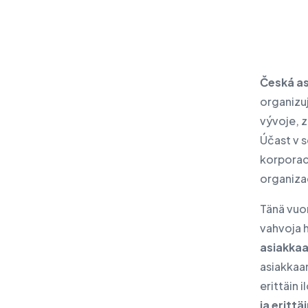
Česká as
organizu
vývoje, z
Účast v 
korporac
organizac
Tänä vu
vahvoja h
asiakkaa
asiakkaa
erittäin 
ja eritt