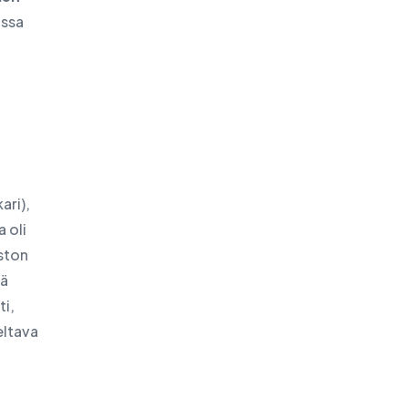
ussa
ari),
 oli
ston
tä
ti,
eltava