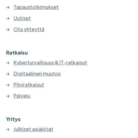
Tapaustutkimukset
Uutiset
Ota yhteyttä
Ratkaisu
Kyberturvallisuus & IT-ratkaisut
Digitaalinen muutos
Pilviratkaisut
Palvelu
Yritys
Julkiset asiakirjat