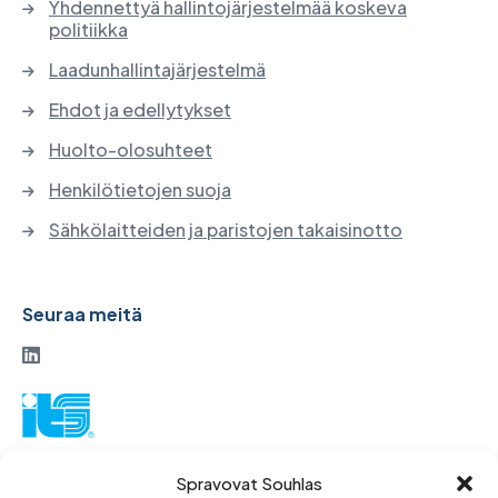
Yhdennettyä hallintojärjestelmää koskeva
politiikka
Laadunhallintajärjestelmä
Ehdot ja edellytykset
Huolto-olosuhteet
Henkilötietojen suoja
Sähkölaitteiden ja paristojen takaisinotto
Seuraa meitä
ITS-osakeyhtiö
Spravovat Souhlas