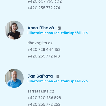
+420 607 965 302
+420 255 772 774
Anna Říhová
Liiketoiminnan kehittämispäällikkö
rihova@its.cz
+420 728 444 152
+420 255 772 148
Jan Šafrata
Liiketoiminnan kehittämispäällikkö
safrata@its.cz
+420 720 756 898
+420 255 772 252