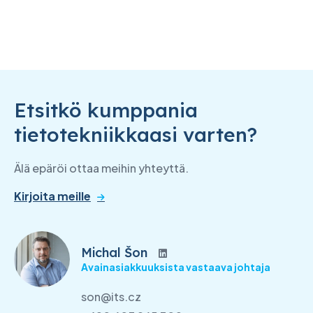
Etsitkö kumppania
tietotekniikkaasi varten?
Älä epäröi ottaa meihin yhteyttä.
Kirjoita meille
Michal Šon
Avainasiakkuuksista vastaava johtaja
son@its.cz