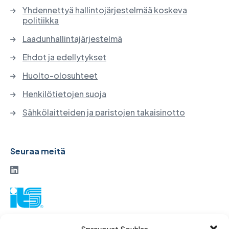
Yhdennettyä hallintojärjestelmää koskeva
politiikka
Laadunhallintajärjestelmä
Ehdot ja edellytykset
Huolto-olosuhteet
Henkilötietojen suoja
Sähkölaitteiden ja paristojen takaisinotto
Seuraa meitä
ITS-osakeyhtiö
Spravovat Souhlas