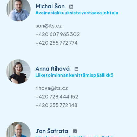
Michal Šon
Avainasiakkuuksista vastaava johtaja
son@its.cz
+420 607 965 302
+420 255 772 774
Anna Říhová
Liiketoiminnan kehittämispäällikkö
rihova@its.cz
+420 728 444 152
+420 255 772 148
Jan Šafrata