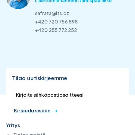
Liiketoiminnan kehittämispäällikkö
safrata@its.cz
+420 720 756 898
+420 255 772 252
Tilaa uutiskirjeemme
Kirjaudu sisään
Yritys
Tietoa meistä