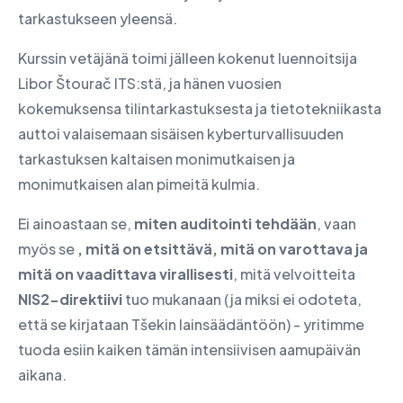
tarkastukseen yleensä.
Kurssin vetäjänä toimi jälleen kokenut luennoitsija
Libor Štourač ITS:stä, ja hänen vuosien
kokemuksensa tilintarkastuksesta ja tietotekniikasta
auttoi valaisemaan sisäisen kyberturvallisuuden
tarkastuksen kaltaisen monimutkaisen ja
monimutkaisen alan pimeitä kulmia.
Ei ainoastaan se,
miten auditointi tehdään
, vaan
myös se
, mitä on etsittävä, mitä on varottava ja
mitä on vaadittava virallisesti
, mitä velvoitteita
NIS2-direktiivi
tuo mukanaan (ja miksi ei odoteta,
että se kirjataan Tšekin lainsäädäntöön) - yritimme
tuoda esiin kaiken tämän intensiivisen aamupäivän
aikana.