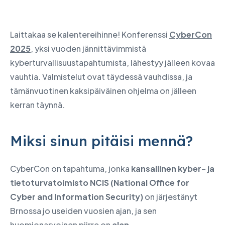
Laittakaa se kalentereihinne! Konferenssi
CyberCon
2025
, yksi vuoden jännittävimmistä
kyberturvallisuustapahtumista, lähestyy jälleen kovaa
vauhtia. Valmistelut ovat täydessä vauhdissa, ja
tämänvuotinen kaksipäiväinen ohjelma on jälleen
kerran täynnä.
Miksi sinun pitäisi mennä?
CyberCon on tapahtuma, jonka
kansallinen kyber- ja
tietoturvatoimisto NCIS (National Office for
Cyber and Information Security)
on järjestänyt
Brnossa jo useiden vuosien ajan, ja sen
huomionarvoinen piirre on
alan