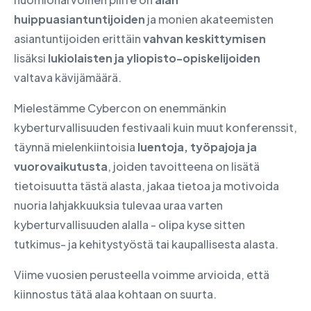
huippuasiantuntijoiden
ja monien akateemisten
asiantuntijoiden erittäin
vahvan keskittymisen
lisäksi
lukiolaisten ja yliopisto-opiskelijoiden
valtava kävijämäärä.
Mielestämme Cybercon on enemmänkin
kyberturvallisuuden festivaali kuin muut konferenssit,
täynnä mielenkiintoisia
luentoja, työpajoja ja
vuorovaikutusta
, joiden tavoitteena on lisätä
tietoisuutta tästä alasta, jakaa tietoa ja motivoida
nuoria lahjakkuuksia tulevaa uraa varten
kyberturvallisuuden alalla - olipa kyse sitten
tutkimus- ja kehitystyöstä tai kaupallisesta alasta.
Viime vuosien perusteella voimme arvioida, että
kiinnostus tätä alaa kohtaan on suurta.