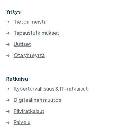
Yritys
Tietoa meistä
Tapaustutkimukset
Uutiset
Ota yhteyttä
Ratkaisu
Kyberturvallisuus & IT-ratkaisut
Digitaalinen muutos
Pilviratkaisut
Palvelu