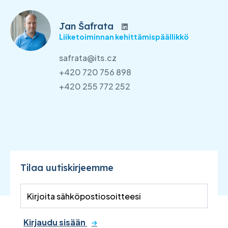
Jan Šafrata
Liiketoiminnan kehittämispäällikkö
safrata@its.cz
+420 720 756 898
+420 255 772 252
Tilaa uutiskirjeemme
Kirjaudu sisään