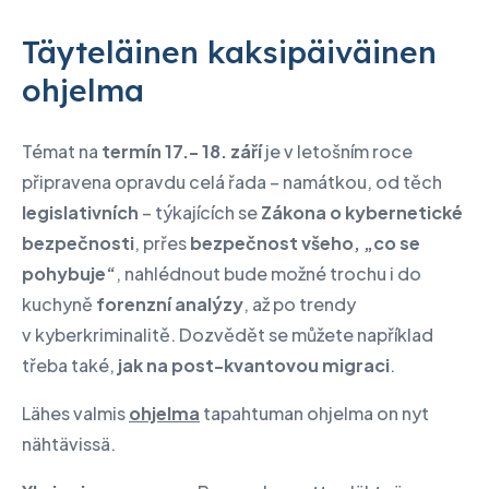
Täyteläinen kaksipäiväinen
ohjelma
Témat na
termín 17.- 18. září
je v letošním roce
připravena opravdu celá řada – namátkou, od těch
legislativních
– týkajících se
Zákona o kybernetické
bezpečnosti
, prřes
bezpečnost všeho, „co se
pohybuje“
, nahlédnout bude možné trochu i do
kuchyně
forenzní analýzy
, až po trendy
v kyberkriminalitě. Dozvědět se můžete například
třeba také,
jak na post-kvantovou migraci
.
Lähes valmis
ohjelma
tapahtuman ohjelma on nyt
nähtävissä.