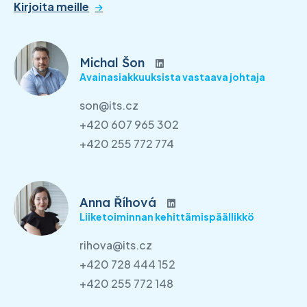
Kirjoita meille
Michal Šon
Avainasiakkuuksista vastaava johtaja
son@its.cz
+420 607 965 302
+420 255 772 774
Anna Říhová
Liiketoiminnan kehittämispäällikkö
rihova@its.cz
+420 728 444 152
+420 255 772 148