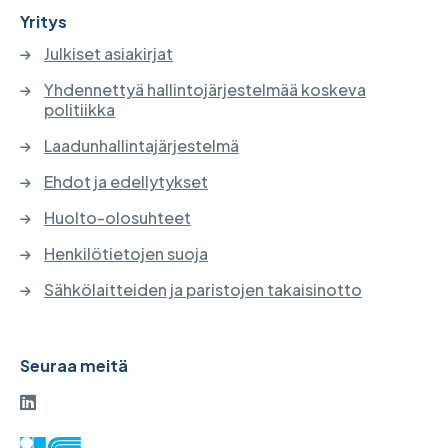
Yritys
Julkiset asiakirjat
Yhdennettyä hallintojärjestelmää koskeva
politiikka
Laadunhallintajärjestelmä
Ehdot ja edellytykset
Huolto-olosuhteet
Henkilötietojen suoja
Sähkölaitteiden ja paristojen takaisinotto
Seuraa meitä