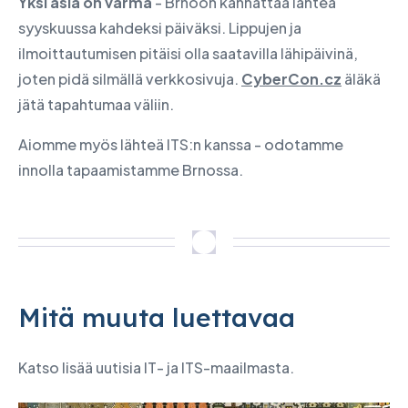
Yksi asia on varma
- Brnoon kannattaa lähteä
syyskuussa kahdeksi päiväksi. Lippujen ja
ilmoittautumisen pitäisi olla saatavilla lähipäivinä,
joten pidä silmällä verkkosivuja.
CyberCon.cz
äläkä
jätä tapahtumaa väliin.
Aiomme myös lähteä ITS:n kanssa - odotamme
innolla tapaamistamme Brnossa.
Mitä muuta luettavaa
Katso lisää uutisia IT- ja ITS-maailmasta.