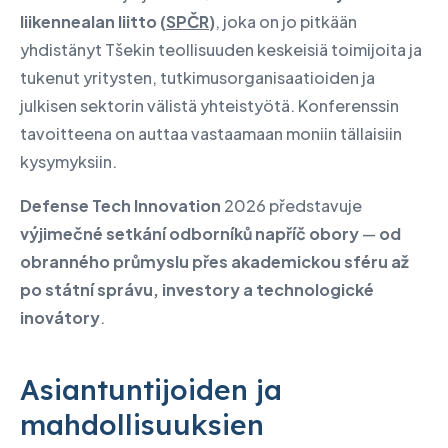
liikennealan liitto (
SPČR
)
, joka on jo pitkään
yhdistänyt Tšekin teollisuuden keskeisiä toimijoita ja
tukenut yritysten, tutkimusorganisaatioiden ja
julkisen sektorin välistä yhteistyötä. Konferenssin
tavoitteena on auttaa vastaamaan moniin tällaisiin
kysymyksiin.
Defense Tech Innovation
2026 představuje
výjimečné setkání odborníků napříč obory
—
od
obranného průmyslu přes akademickou sféru až
po státní správu, investory a technologické
inovátory
.
Asiantuntijoiden ja
mahdollisuuksien