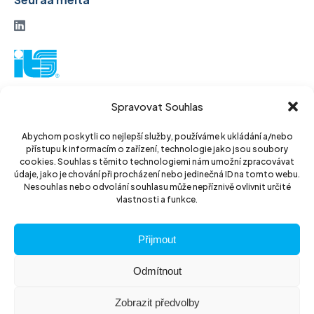
ITS-osakeyhtiö
Spravovat Souhlas
Vinohradská 184
130 52 Praha 3
Abychom poskytli co nejlepší služby, používáme k ukládání a/nebo
přístupu k informacím o zařízení, technologie jako jsou soubory
Tšekin tasavalta
cookies. Souhlas s těmito technologiemi nám umožní zpracovávat
údaje, jako je chování při procházení nebo jedinečná ID na tomto webu.
ID: 14889811
Nesouhlas nebo odvolání souhlasu může nepříznivě ovlivnit určité
vlastnosti a funkce.
DIC: CZ14889811
Přijmout
Odmítnout
Zobrazit předvolby
© 2026 ITS akciová společnost