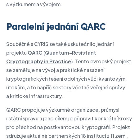
s výzkumem a vývojem.
Paralelní jednání QARC
Souběžně s CYRIS se také uskutečnilo jednání
projektu
QARC
(
Quantum-Resistant
Cryptography in Practice
). Tento evropský projekt
se zaměřuje na vývoj a praktické nasazení
kryptografických řešení odolných vůči kvantovým
útokům, a to napříč sektory včetně veřejné správy
a kritické infrastruktury.
QARC propojuje výzkumné organizace, průmysl
i státní správu a jeho cílem je připravit konkrétní kroky
pro přechod na postkvantovou kryptografii. Projekt
sdružuje aktuálně partnerských 18 institucí z 11 zemí,