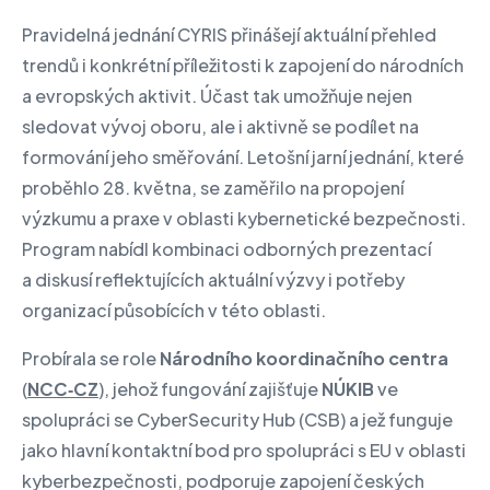
Pravidelná jednání CYRIS přinášejí aktuální přehled
trendů i konkrétní příležitosti k zapojení do národních
a evropských aktivit. Účast tak umožňuje nejen
sledovat vývoj oboru, ale i aktivně se podílet na
formování jeho směřování. Letošní jarní jednání, které
proběhlo 28. května, se zaměřilo na propojení
výzkumu a praxe v oblasti kybernetické bezpečnosti.
Program nabídl kombinaci odborných prezentací
a diskusí reflektujících aktuální výzvy i potřeby
organizací působících v této oblasti.
Probírala se role
Národního koordinačního centra
(
NCC‑CZ
), jehož fungování zajišťuje
NÚKIB
ve
spolupráci se CyberSecurity Hub (CSB) a jež funguje
jako hlavní kontaktní bod pro spolupráci s EU v oblasti
kyberbezpečnosti, podporuje zapojení českých