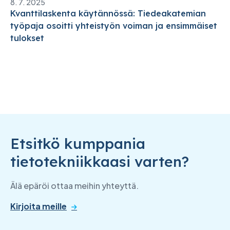
8. 7. 2025
Kvanttilaskenta käytännössä: Tiedeakatemian
työpaja osoitti yhteistyön voiman ja ensimmäiset
tulokset
Etsitkö kumppania
tietotekniikkaasi varten?
Älä epäröi ottaa meihin yhteyttä.
Kirjoita meille