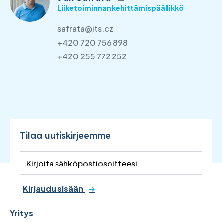
Liiketoiminnan kehittämispäällikkö
safrata@its.cz
+420 720 756 898
+420 255 772 252
Tilaa uutiskirjeemme
Kirjaudu sisään
Yritys