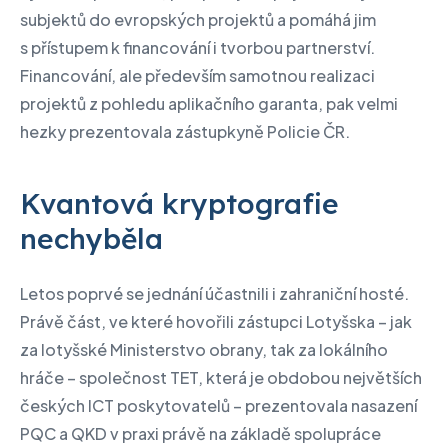
subjektů do evropských projektů a pomáhá jim
s přístupem k financování i tvorbou partnerství.
Financování, ale především samotnou realizaci
projektů z pohledu aplikačního garanta, pak velmi
hezky prezentovala zástupkyně Policie ČR.
Kvantová kryptografie
nechyběla
Letos poprvé se jednání účastnili i zahraniční hosté.
Právě část, ve které hovořili zástupci Lotyšska – jak
za lotyšské Ministerstvo obrany, tak za lokálního
hráče – společnost TET, která je obdobou největších
českých ICT poskytovatelů – prezentovala nasazení
PQC a QKD v praxi právě na základě spolupráce