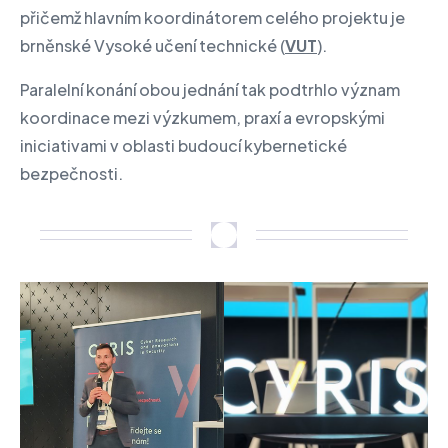
přičemž hlavním koordinátorem celého projektu je
brněnské Vysoké učení technické (
VUT
).
Paralelní konání obou jednání tak podtrhlo význam
koordinace mezi výzkumem, praxí a evropskými
iniciativami v oblasti budoucí kybernetické
bezpečnosti.