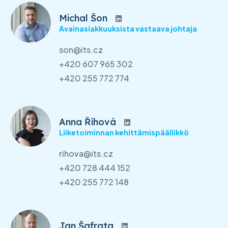
Michal Šon
Avainasiakkuuksista vastaava johtaja
son@its.cz
+420 607 965 302
+420 255 772 774
Anna Říhová
Liiketoiminnan kehittämispäällikkö
rihova@its.cz
+420 728 444 152
+420 255 772 148
Jan Šafrata