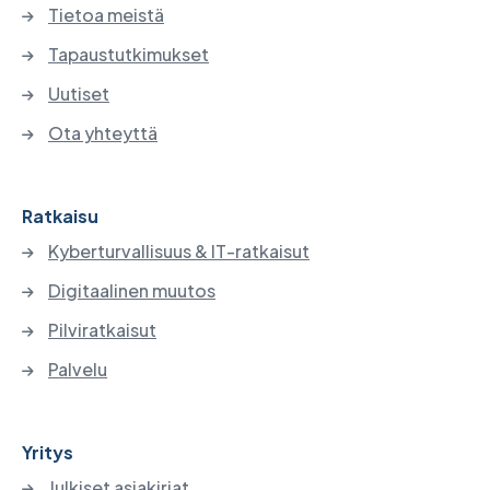
Tietoa meistä
Tapaustutkimukset
Uutiset
Ota yhteyttä
Ratkaisu
Kyberturvallisuus & IT-ratkaisut
Digitaalinen muutos
Pilviratkaisut
Palvelu
Yritys
Julkiset asiakirjat