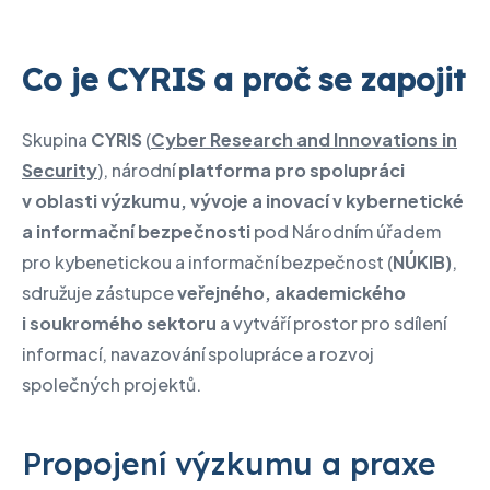
Co je CYRIS a proč se zapojit
Skupina
CYRIS
(
Cyber Research and Innovations in
Security
), národní
platforma pro spolupráci
v oblasti výzkumu, vývoje a inovací v kybernetické
a informační bezpečnosti
pod Národním úřadem
pro kybenetickou a informační bezpečnost (
NÚKIB)
,
sdružuje zástupce
veřejného, akademického
i soukromého sektoru
a vytváří prostor pro sdílení
informací, navazování spolupráce a rozvoj
společných projektů.
Propojení výzkumu a praxe