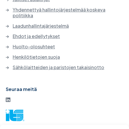
Yhdennettyä hallintojärjestelmää koskeva
politiikka
Laadunhallintajärjestelmä
Ehdot ja edellytykset
Huolto-olosuhteet
Henkilötietojen suoja
Sähkölaitteiden ja paristojen takaisinotto
Seuraa meitä
ITS-osakeyhtiö