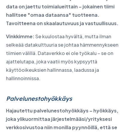
data on jaettu toimialueittain – jokainen tiimi
hallitsee "omaa dataansa" tuotteena.
Tavoitteena on skaalautuvuus ja vastuullisuus.
Vinkkimme:
Se kuulostaa hyvältä, mutta ilman
selkeää datakulttuuria se johtaa hämmennykseen
tiimien välillä. Dataverkko ei ole työkalu – se on
ajattelutapa, joka vaatii myös kypsyyttä
käyttöoikeuksien hallinnassa, laadussa ja
hallinnoinnissa.
Palvelunestohyökkäys
Hajautettu palvelunestohyökkäys – hyökkäys,
joka ylikuormittaa järjestelmääsi/yrityksesi
verkkosivustoa niin monilla pyynnöillä, että se