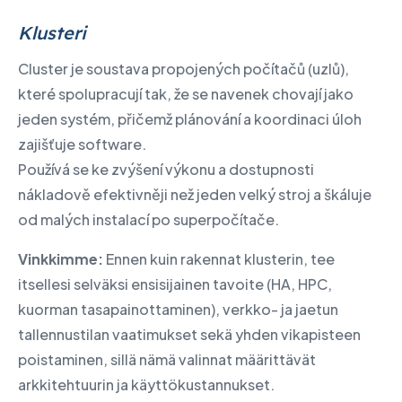
Klusteri
Cluster je soustava propojených počítačů (uzlů),
které spolupracují tak, že se navenek chovají jako
jeden systém, přičemž plánování a koordinaci úloh
zajišťuje software.
Používá se ke zvýšení výkonu a dostupnosti
nákladově efektivněji než jeden velký stroj a škáluje
od malých instalací po superpočítače.
Vinkkimme:
Ennen kuin rakennat klusterin, tee
itsellesi selväksi ensisijainen tavoite (HA, HPC,
kuorman tasapainottaminen), verkko- ja jaetun
tallennustilan vaatimukset sekä yhden vikapisteen
poistaminen, sillä nämä valinnat määrittävät
arkkitehtuurin ja käyttökustannukset.