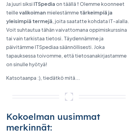
Ja juuri siksi
ITSpedia
on täällä
!
Olemme koonneet
teille
valikoiman
mielestämme
tärkeimpiä ja
yleisimpiä termejä
, joita saatatte kohdata IT-alalla.
Voit suhtautua tähän vaivattomana oppimiskurssina
tai vain tarkistaa tietosi. Täydennämme ja
päivitämme ITSpediaa säännöllisesti. Joka
tapauksessa toivomme, että tietosanakirjastamme
on sinulle hyötyä!
Katsotaanpa :), tiedätkö mitä...
Kokoelman uusimmat
merkinnät: