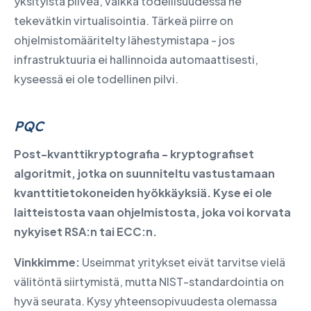
yksityistä pilveä, vaikka todellisuudessa ne
tekevätkin virtualisointia. Tärkeä piirre on
ohjelmistomääritelty lähestymistapa - jos
infrastruktuuria ei hallinnoida automaattisesti,
kyseessä ei ole todellinen pilvi.
PQC
Post-kvanttikryptografia - kryptografiset
algoritmit, jotka on suunniteltu vastustamaan
kvanttitietokoneiden hyökkäyksiä. Kyse ei ole
laitteistosta vaan ohjelmistosta, joka voi korvata
nykyiset RSA:n tai ECC:n.
Vinkkimme:
Useimmat yritykset eivät tarvitse vielä
välitöntä siirtymistä, mutta NIST-standardointia on
hyvä seurata. Kysy yhteensopivuudesta olemassa