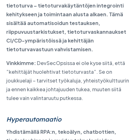
tietoturva – tietoturvakäytäntöjen integrointi
kehitykseen ja toimintaan alusta alkaen. Tämä
sisältää automatisoidun testauksen,
riippuvuustarkistukset, tietoturvaskannaukset
CI/CD-ympäristöissä ja kehittäjän
tietoturvavastuun vahvistamisen.
Vinkkimme:
DevSecOpsissa ei ole kyse siitä, että
”kehittäjät huolehtivat tietoturvasta”. Se on
joukkuelaji – tarvitset työkaluja, yhteistyökulttuurin
ja ennen kaikkea johtajuuden tukea, muuten siitä
tulee vain valintaruutu putkessa.
Hyperautomaatio
Yhdistämällä RPA:n, tekoälyn, chatbottien,