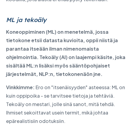
ML ja tekoäly
Koneoppiminen (ML) on menetelmä, jossa
tietokone etsii datasta kuvioita, oppii niistä ja
parantaa itseään ilman nimenomaista
ohjelmointia. Tekoäly (AI) on laajempi käsite, joka
sisältää ML:n lisäksi myös sääntöpohjaiset
järjestelmät, NLP:n, tietokonenäön jne.
Vinkkimme:
Ero on "itsenäisyyden" asteessa: ML on
kuin oppipoika - se tarvitsee tietoja ja tehtäviä.
Tekoäly on mestari, jolle sinä sanot, mitä tehdä.
Ihmiset sekoittavat usein termit, mikä johtaa
epärealistisiin odotuksiin.