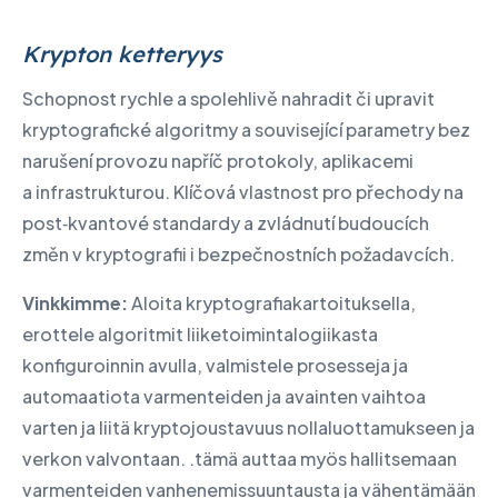
Krypton ketteryys
Schopnost rychle a spolehlivě nahradit či upravit
kryptografické algoritmy a související parametry bez
narušení provozu napříč protokoly, aplikacemi
a infrastrukturou.
​ Klíčová vlastnost pro přechody na
post‑kvantové standardy a zvládnutí budoucích
změn v kryptografii i bezpečnostních požadavcích.
Vinkkimme:
Aloita kryptografiakartoituksella,
erottele algoritmit liiketoimintalogiikasta
konfiguroinnin avulla, valmistele prosesseja ja
automaatiota varmenteiden ja avainten vaihtoa
varten ja liitä kryptojoustavuus nollaluottamukseen ja
verkon valvontaan. .tämä auttaa myös hallitsemaan
varmenteiden vanhenemissuuntausta ja vähentämään