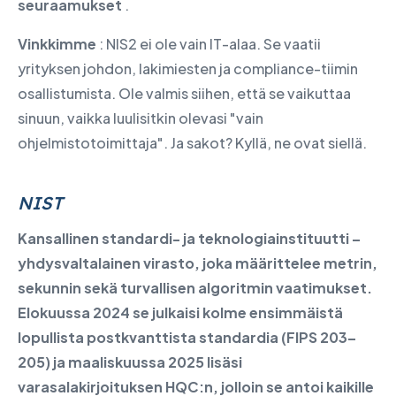
seuraamukset
.
Vinkkimme
: NIS2 ei ole vain IT-alaa. Se vaatii
yrityksen johdon, lakimiesten ja compliance-tiimin
osallistumista. Ole valmis siihen, että se vaikuttaa
sinuun, vaikka luulisitkin olevasi "vain
ohjelmistotoimittaja". Ja sakot? Kyllä, ne ovat siellä.
NIST
Kansallinen standardi- ja teknologiainstituutti
–
yhdysvaltalainen virasto, joka määrittelee metrin,
sekunnin sekä turvallisen algoritmin vaatimukset.
Elokuussa 2024 se julkaisi kolme ensimmäistä
lopullista postkvanttista standardia (FIPS 203–
205) ja maaliskuussa 2025 lisäsi
varasalakirjoituksen HQC:n, jolloin se antoi kaikille