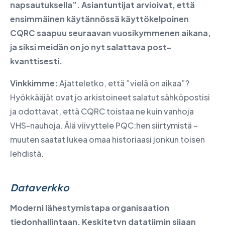
napsautuksella”. Asiantuntijat arvioivat, että
ensimmäinen käytännössä käyttökelpoinen
CQRC saapuu seuraavan vuosikymmenen aikana,
ja siksi meidän on jo nyt salattava post-
kvanttisesti.
Vinkkimme:
Ajatteletko, että ”vielä on aikaa”?
Hyökkääjät ovat jo arkistoineet salatut sähköpostisi
ja odottavat, että CQRC toistaa ne kuin vanhoja
VHS-nauhoja. Älä viivyttele PQC:hen siirtymistä –
muuten saatat lukea omaa historiaasi jonkun toisen
lehdistä.
Dataverkko
Moderni lähestymistapa organisaation
tiedonhallintaan. Keskitetyn datatiimin sijaan