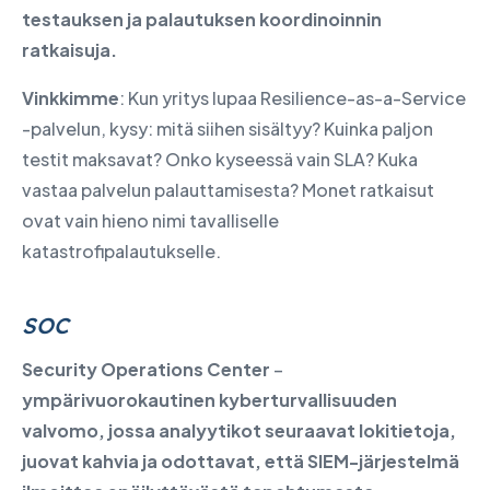
testauksen ja palautuksen koordinoinnin
ratkaisuja.
Vinkkimme
: Kun yritys lupaa Resilience-as-a-Service
-palvelun, kysy: mitä siihen sisältyy? Kuinka paljon
testit maksavat? Onko kyseessä vain SLA? Kuka
vastaa palvelun palauttamisesta? Monet ratkaisut
ovat vain hieno nimi tavalliselle
katastrofipalautukselle.
SOC
Security Operations Center
–
ympärivuorokautinen kyberturvallisuuden
valvomo, jossa analyytikot seuraavat lokitietoja,
juovat kahvia ja odottavat, että SIEM-järjestelmä