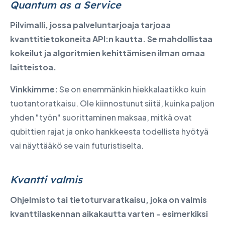
Quantum as a Service
Pilvimalli, jossa palveluntarjoaja tarjoaa
kvanttitietokoneita API:n kautta. Se mahdollistaa
kokeilut ja algoritmien kehittämisen ilman omaa
laitteistoa.
Vinkkimme:
Se on enemmänkin hiekkalaatikko kuin
tuotantoratkaisu. Ole kiinnostunut siitä, kuinka paljon
yhden "työn" suorittaminen maksaa, mitkä ovat
qubittien rajat ja onko hankkeesta todellista hyötyä
vai näyttääkö se vain futuristiselta.
Kvantti valmis
Ohjelmisto tai tietoturvaratkaisu, joka on valmis
kvanttilaskennan aikakautta varten - esimerkiksi