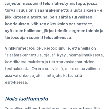
Järjestelmäsuunnittelun lähestymistapa, jossa
turvallisuus on sisäänrakennettu alusta alkaen – ei
jälkikäteen ajateltuna. Se sisältää turvallisen
koodauksen, vähiten oikeuksien periaatteet,
syötteen hallinnan, järjestelmän segmentoinnin ja
tietosuojan suunnitteluvaiheessa.
Vinkkimme:
Jos joku kertoo sinulle, että heillä on
"sisäänrakennettu suojaus", kysy uhkamallinnuksesta,
koodikatselmuksista ja tietoturvaskenaarioiden
testauksesta. On ero sen välillä, onko se turvallinen
asia vai onko se jokin, mitä joku kutsui sitä
esityksessä.
Nolla luottamusta
Turvallisuuslähestymistapa, jossa sanotaan: älä