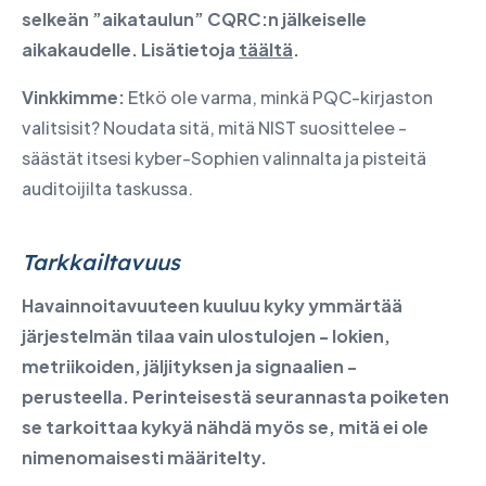
selkeän ”aikataulun” CQRC:n jälkeiselle
aikakaudelle. Lisätietoja
täältä
.
Vinkkimme:
Etkö ole varma, minkä PQC-kirjaston
valitsisit? Noudata sitä, mitä NIST suosittelee -
säästät itsesi kyber-Sophien valinnalta ja pisteitä
auditoijilta taskussa.
Tarkkailtavuus
Havainnoitavuuteen kuuluu kyky ymmärtää
järjestelmän tilaa vain ulostulojen - lokien,
metriikoiden, jäljityksen ja signaalien -
perusteella. Perinteisestä seurannasta poiketen
se tarkoittaa kykyä nähdä myös se, mitä ei ole
nimenomaisesti määritelty.