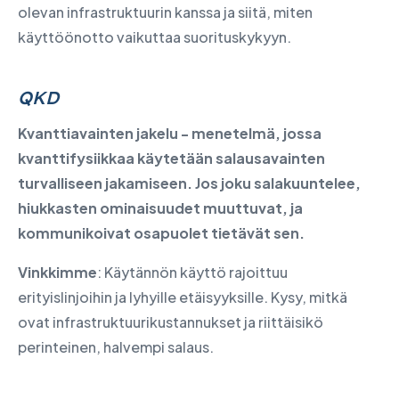
olevan infrastruktuurin kanssa ja siitä, miten
käyttöönotto vaikuttaa suorituskykyyn.
QKD
Kvanttiavainten jakelu - menetelmä, jossa
kvanttifysiikkaa käytetään salausavainten
turvalliseen jakamiseen. Jos joku salakuuntelee,
hiukkasten ominaisuudet muuttuvat, ja
kommunikoivat osapuolet tietävät sen.
Vinkkimme
: Käytännön käyttö rajoittuu
erityislinjoihin ja lyhyille etäisyyksille. Kysy, mitkä
ovat infrastruktuurikustannukset ja riittäisikö
perinteinen, halvempi salaus.