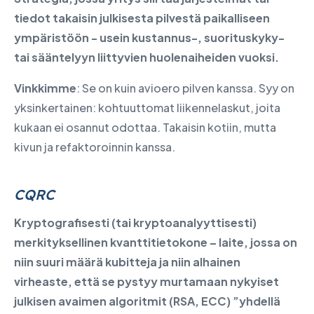
tiedot takaisin julkisesta pilvestä paikalliseen
ympäristöön - usein kustannus-, suorituskyky-
tai sääntelyyn liittyvien huolenaiheiden vuoksi.
Vinkkimme
: Se on kuin avioero pilven kanssa. Syy on
yksinkertainen: kohtuuttomat liikennelaskut, joita
kukaan ei osannut odottaa. Takaisin kotiin, mutta
kivun ja refaktoroinnin kanssa.
CQRC
Kryptografisesti (tai kryptoanalyyttisesti)
merkityksellinen kvanttitietokone – laite, jossa on
niin suuri määrä kubitteja ja niin alhainen
virheaste, että se pystyy murtamaan nykyiset
julkisen avaimen algoritmit (RSA, ECC) ”yhdellä