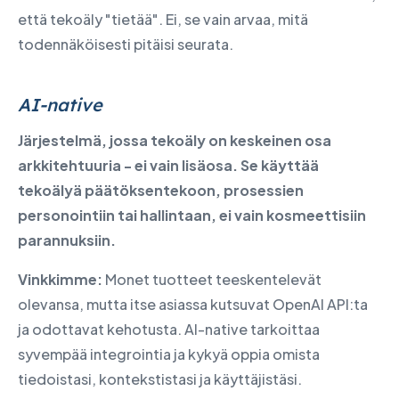
että tekoäly "tietää". Ei, se vain arvaa, mitä
todennäköisesti pitäisi seurata.
AI-native
Järjestelmä, jossa tekoäly on keskeinen osa
arkkitehtuuria - ei vain lisäosa. Se käyttää
tekoälyä päätöksentekoon, prosessien
personointiin tai hallintaan, ei vain kosmeettisiin
parannuksiin.
Vinkkimme:
Monet tuotteet teeskentelevät
olevansa, mutta itse asiassa kutsuvat OpenAI API:ta
ja odottavat kehotusta. AI-native tarkoittaa
syvempää integrointia ja kykyä oppia omista
tiedoistasi, kontekstistasi ja käyttäjistäsi.