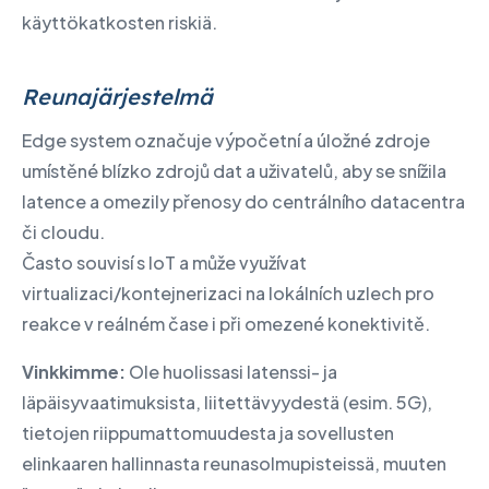
käyttökatkosten riskiä.
Reunajärjestelmä
Edge system označuje výpočetní a úložné zdroje
umístěné blízko zdrojů dat a uživatelů, aby se snížila
latence a omezily přenosy do centrálního datacentra
či cloudu.
Často souvisí s IoT a může využívat
virtualizaci/kontejnerizaci na lokálních uzlech pro
reakce v reálném čase i při omezené konektivitě.
Vinkkimme:
Ole huolissasi latenssi- ja
läpäisyvaatimuksista, liitettävyydestä (esim. 5G),
tietojen riippumattomuudesta ja sovellusten
elinkaaren hallinnasta reunasolmupisteissä, muuten