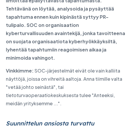
ilmoittaa epäilyttävästä tapahtumasta.
Tehtävänä on löytää, analysoida ja pysäyttää
tapahtuma ennen kuin kipinästä syttyy PR-
tulipalo. SOC on organisaation
kyberturvallisuuden avaintekijä, jonka tavoitteena
on suojata organisaatiota kyberhyökkäyksiltä,
lyhentää tapahtumiin reagoimisen aikaa ja
minimoida vahingot.
Vinkkimme:
SOC-järjestelmät eivät ole vain kalliita
näyttöjä, joissa on vihreitä aaltoja. Anna tiimille valta
"vetää johto seinästä", tai
tietoturvaoperaatiokeskuksesta
tulee "Anteeksi,
meidän yrityksemme ...".
Suunnittelun ansiosta turvattu