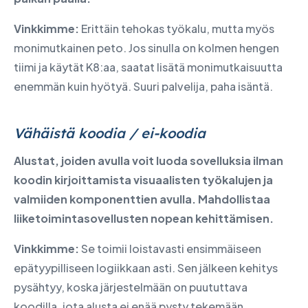
Vinkkimme:
Erittäin tehokas työkalu, mutta myös
monimutkainen peto. Jos sinulla on kolmen hengen
tiimi ja käytät K8:aa, saatat lisätä monimutkaisuutta
enemmän kuin hyötyä. Suuri palvelija, paha isäntä.
Vähäistä koodia / ei-koodia
Alustat, joiden avulla voit luoda sovelluksia ilman
koodin kirjoittamista visuaalisten työkalujen ja
valmiiden komponenttien avulla. Mahdollistaa
liiketoimintasovellusten nopean kehittämisen.
Vinkkimme:
Se toimii loistavasti ensimmäiseen
epätyypilliseen logiikkaan asti. Sen jälkeen kehitys
pysähtyy, koska järjestelmään on puututtava
koodilla, jota alusta ei enää pysty tekemään.