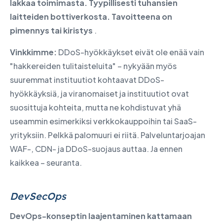
lakkaa toimimasta. Tyypillisesti tuhansien
laitteiden bottiverkosta. Tavoitteena on
pimennys tai kiristys
.
Vinkkimme:
DDoS-hyökkäykset eivät ole enää vain
"hakkereiden tulitaisteluita" – nykyään myös
suuremmat instituutiot kohtaavat DDoS-
hyökkäyksiä, ja viranomaiset ja instituutiot ovat
suosittuja kohteita, mutta ne kohdistuvat yhä
useammin esimerkiksi verkkokauppoihin tai SaaS-
yrityksiin. Pelkkä palomuuri ei riitä. Palveluntarjoajan
WAF-, CDN- ja DDoS-suojaus auttaa. Ja ennen
kaikkea – seuranta.
DevSecOps
DevOps-konseptin laajentaminen kattamaan