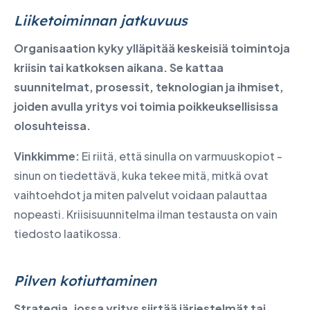
Liiketoiminnan jatkuvuus
Organisaation kyky ylläpitää keskeisiä toimintoja
kriisin tai katkoksen aikana. Se kattaa
suunnitelmat, prosessit, teknologian ja ihmiset,
joiden avulla yritys voi toimia poikkeuksellisissa
olosuhteissa.
Vinkkimme:
Ei riitä, että sinulla on varmuuskopiot -
sinun on tiedettävä, kuka tekee mitä, mitkä ovat
vaihtoehdot ja miten palvelut voidaan palauttaa
nopeasti. Kriisisuunnitelma ilman testausta on vain
tiedosto laatikossa.
Pilven kotiuttaminen
Strategia, jossa yritys siirtää järjestelmät tai