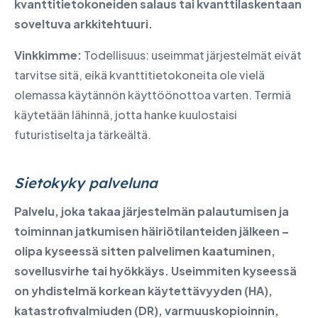
kvanttitietokoneiden salaus tai kvanttilaskentaan
soveltuva arkkitehtuuri.
Vinkkimme:
Todellisuus: useimmat järjestelmät eivät
tarvitse sitä, eikä kvanttitietokoneita ole vielä
olemassa käytännön käyttöönottoa varten. Termiä
käytetään lähinnä, jotta hanke kuulostaisi
futuristiselta ja tärkeältä.
Sietokyky palveluna
Palvelu, joka takaa järjestelmän palautumisen ja
toiminnan jatkumisen häiriötilanteiden jälkeen –
olipa kyseessä sitten palvelimen kaatuminen,
sovellusvirhe tai hyökkäys. Useimmiten kyseessä
on yhdistelmä korkean käytettävyyden (HA),
katastrofivalmiuden (DR), varmuuskopioinnin,