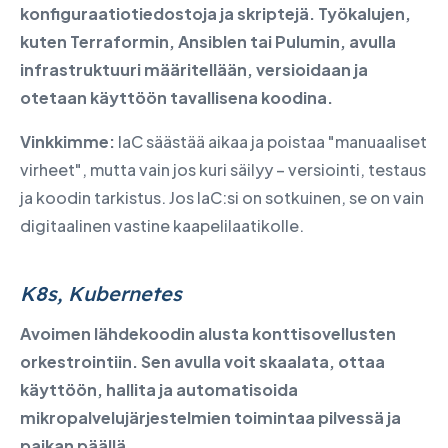
konfiguraatiotiedostoja ja skriptejä. Työkalujen,
kuten Terraformin, Ansiblen tai Pulumin, avulla
infrastruktuuri määritellään, versioidaan ja
otetaan käyttöön tavallisena koodina.
Vinkkimme:
IaC säästää aikaa ja poistaa "manuaaliset
virheet", mutta vain jos kuri säilyy – versiointi, testaus
ja koodin tarkistus. Jos IaC:si on sotkuinen, se on vain
digitaalinen vastine kaapelilaatikolle.
K8s, Kubernetes
Avoimen lähdekoodin alusta konttisovellusten
orkestrointiin. Sen avulla voit skaalata, ottaa
käyttöön, hallita ja automatisoida
mikropalvelujärjestelmien toimintaa pilvessä ja
paikan päällä.