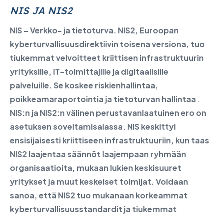
NIS JA NIS2
NIS – Verkko- ja tietoturva. NIS2, Euroopan
kyberturvallisuusdirektiivin toisena versiona, tuo
tiukemmat velvoitteet kriittisen infrastruktuurin
yrityksille, IT-toimittajille ja digitaalisille
palveluille. Se koskee riskienhallintaa,
poikkeamaraportointia ja tietoturvan hallintaa
.
NIS:n ja NIS2:n välinen perustavanlaatuinen ero on
asetuksen soveltamisalassa. NIS keskittyi
ensisijaisesti kriittiseen infrastruktuuriin, kun taas
NIS2 laajentaa säännöt laajempaan ryhmään
organisaatioita, mukaan lukien keskisuuret
yritykset ja muut keskeiset toimijat. Voidaan
sanoa, että NIS2 tuo mukanaan korkeammat
kyberturvallisuusstandardit ja tiukemmat