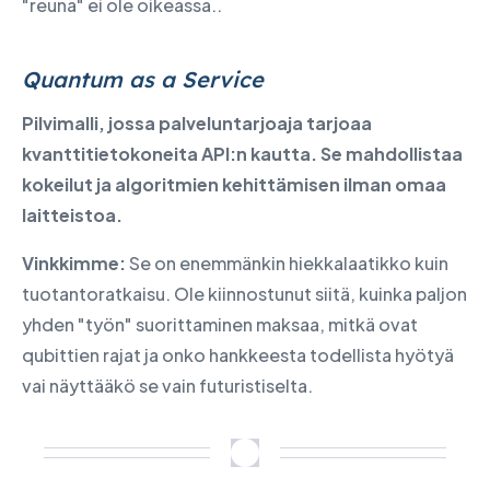
"reuna" ei ole oikeassa.
.
Quantum as a Service
Pilvimalli, jossa palveluntarjoaja tarjoaa
kvanttitietokoneita API:n kautta. Se mahdollistaa
kokeilut ja algoritmien kehittämisen ilman omaa
laitteistoa.
Vinkkimme:
Se on enemmänkin hiekkalaatikko kuin
tuotantoratkaisu. Ole kiinnostunut siitä, kuinka paljon
yhden "työn" suorittaminen maksaa, mitkä ovat
qubittien rajat ja onko hankkeesta todellista hyötyä
vai näyttääkö se vain futuristiselta.