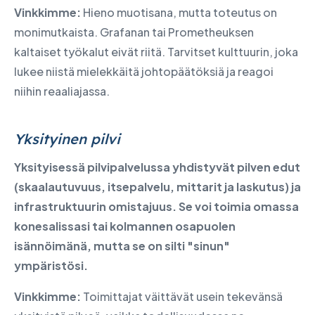
Vinkkimme:
Hieno muotisana, mutta toteutus on
monimutkaista. Grafanan tai Prometheuksen
kaltaiset työkalut eivät riitä. Tarvitset kulttuurin, joka
lukee niistä mielekkäitä johtopäätöksiä ja reagoi
niihin reaaliajassa.
Yksityinen pilvi
Yksityisessä pilvipalvelussa yhdistyvät pilven edut
(skaalautuvuus, itsepalvelu, mittarit ja laskutus) ja
infrastruktuurin omistajuus. Se voi toimia omassa
konesalissasi tai kolmannen osapuolen
isännöimänä, mutta se on silti "sinun"
ympäristösi.
Vinkkimme:
Toimittajat väittävät usein tekevänsä