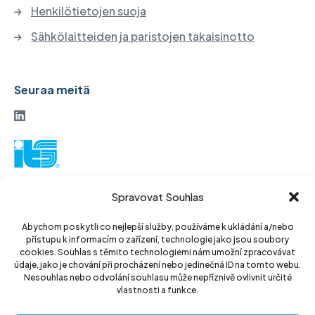
Henkilötietojen suoja
Sähkölaitteiden ja paristojen takaisinotto
Seuraa meitä
ITS-osakeyhtiö
Spravovat Souhlas
Vinohradská 184
130 52 Praha 3
Abychom poskytli co nejlepší služby, používáme k ukládání a/nebo
přístupu k informacím o zařízení, technologie jako jsou soubory
Tšekin tasavalta
cookies. Souhlas s těmito technologiemi nám umožní zpracovávat
údaje, jako je chování při procházení nebo jedinečná ID na tomto webu.
ID: 14889811
Nesouhlas nebo odvolání souhlasu může nepříznivě ovlivnit určité
vlastnosti a funkce.
DIC: CZ14889811