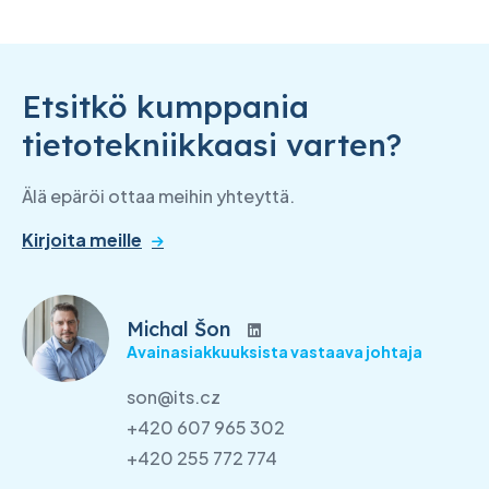
Etsitkö kumppania
tietotekniikkaasi varten?
Älä epäröi ottaa meihin yhteyttä.
Kirjoita meille
Michal Šon
Avainasiakkuuksista vastaava johtaja
son@its.cz
+420 607 965 302
+420 255 772 774