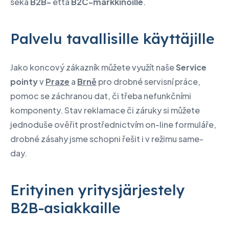
sekä
B2B-
että
B2C-markkinoille
.
Palvelu tavallisille käyttäjille
Jako koncový zákazník můžete využít naše
Service
pointy
v
Praze
a
Brně
pro drobné servisní práce,
pomoc se záchranou dat, či třeba nefunkčními
komponenty. Stav reklamace či záruky si můžete
jednoduše ověřit prostřednictvím on-line formuláře,
drobné zásahy jsme schopni řešit i v režimu same-
day.
Erityinen yritysjärjestely
B2B-asiakkaille