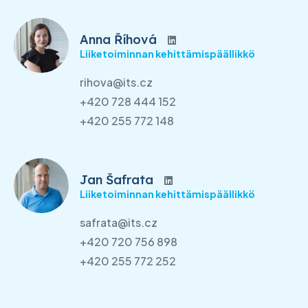
Anna Říhová
Liiketoiminnan kehittämispäällikkö
rihova@its.cz
+420 728 444 152
+420 255 772 148
Jan Šafrata
Liiketoiminnan kehittämispäällikkö
safrata@its.cz
+420 720 756 898
+420 255 772 252