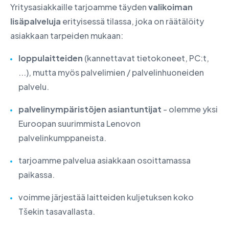
Yritysasiakkaille tarjoamme täyden
valikoiman
lisäpalveluja
erityisessä tilassa, joka on räätälöity
asiakkaan tarpeiden mukaan:
loppulaitteiden
(kannettavat tietokoneet, PC:t,
...), mutta myös palvelimien / palvelinhuoneiden
palvelu.
palvelinympäristöjen asiantuntijat
- olemme yksi
Euroopan suurimmista Lenovon
palvelinkumppaneista.
tarjoamme palvelua asiakkaan osoittamassa
paikassa.
voimme järjestää laitteiden kuljetuksen koko
Tšekin tasavallasta.