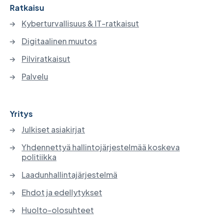
Ratkaisu
Kyberturvallisuus & IT-ratkaisut
Digitaalinen muutos
Pilviratkaisut
Palvelu
Yritys
Julkiset asiakirjat
Yhdennettyä hallintojärjestelmää koskeva
politiikka
Laadunhallintajärjestelmä
Ehdot ja edellytykset
Huolto-olosuhteet