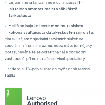
tarjoamme ja tarjoamme muun muassa
IT-
laitteiden ammattimaista sähköistä
tarkastusta
.
Meillä on laaja kokemus
monimutkaisista
kokonaisvaltaisista datakeskusten siirroista
.
Máte-li zájem o sjednání servisních služeb ve
speciálním firemním režimu, nebo máte jen nějaký
dotaz, neváhejte se obrátit na naše obchodní
zástupce či přímo na naše servisní specialisty.
Lisätietoja ITS-palveluista on myös osoitteessa
täällä
.