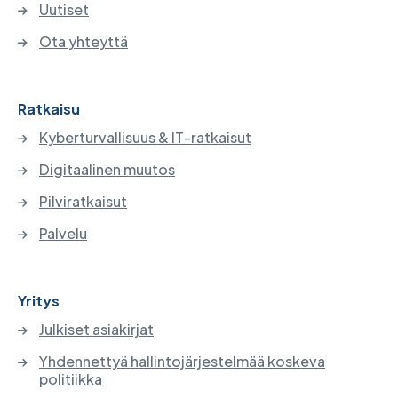
Uutiset
Ota yhteyttä
Ratkaisu
Kyberturvallisuus & IT-ratkaisut
Digitaalinen muutos
Pilviratkaisut
Palvelu
Yritys
Julkiset asiakirjat
Yhdennettyä hallintojärjestelmää koskeva
politiikka