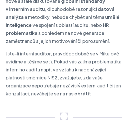
nové a stále diskutované
globální standardy
v interním auditu
, dlouhodobě rezonující
datová
analýza
a metodiky, nebude chybět ani téma
umělé
inteligence
ve spojení s oblastí auditu, nebo
HR
problematika
s pohledem na nové generace
zaměstnanců a jejich motivování či porozumění.
Jste-li interní auditor, pravděpodobně se v Mikulově
uvidíme a těšíme se :). Pokud vás zajímá problematika
interního auditu např. ve vztahu k nadcházející
platnosti směrnice NIS2, zvažujete, zda vaše
organizace nepotřebuje nezávislý externí audit či jen
konzultaci, neváhejte se na nás
obrátit
.