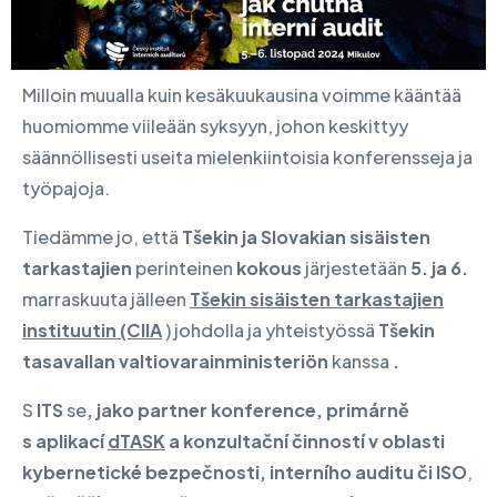
Milloin muualla kuin kesäkuukausina voimme kääntää
huomiomme viileään syksyyn, johon keskittyy
säännöllisesti useita mielenkiintoisia konferensseja ja
työpajoja.
Tiedämme jo, että
Tšekin ja Slovakian sisäisten
tarkastajien
perinteinen
kokous
järjestetään
5. ja 6.
marraskuuta jälleen
Tšekin sisäisten tarkastajien
instituutin (CIIA
) johdolla ja yhteistyössä
Tšekin
tasavallan valtiovarainministeriön
kanssa
.
S
ITS
se
, jako partner konference, primárně
s aplikací
dTASK
a konzultační činností v oblasti
kybernetické bezpečnosti, interního auditu či ISO
,