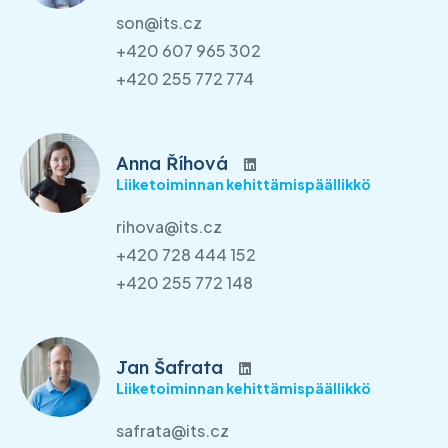
son@its.cz
+420 607 965 302
+420 255 772 774
Anna Říhová
Liiketoiminnan kehittämispäällikkö
rihova@its.cz
+420 728 444 152
+420 255 772 148
Jan Šafrata
Liiketoiminnan kehittämispäällikkö
safrata@its.cz