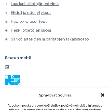
Laadunhallintajärjestelmä
Ehdot ja edellytykset
Huolto-olosuhteet
Henkilötietojen suoja
Sähkölaitteiden ja paristojen takaisinotto
Seuraa meitä
ITS-osakeyhtiö
Spravovat Souhlas
Vinohradská 184
130 52 Praha 3
Abychom poskytli co nejlepší služby, používáme k ukládání a/nebo
přístupu k informacím o zařízení, technologie jako jsou soubory