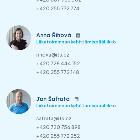
+420 255 772 774
Anna Říhová
Liiketoiminnan kehittämispäällikkö
rihova@its.cz
+420 728 444 152
+420 255 772 148
Jan Šafrata
Liiketoiminnan kehittämispäällikkö
safrata@its.cz
+420 720 756 898
+420 255 772 252