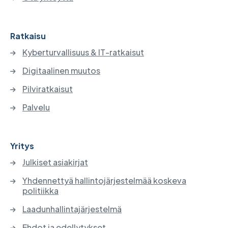
Ratkaisu
Kyberturvallisuus & IT-ratkaisut
Digitaalinen muutos
Pilviratkaisut
Palvelu
Yritys
Julkiset asiakirjat
Yhdennettyä hallintojärjestelmää koskeva
politiikka
Laadunhallintajärjestelmä
Ehdot ja edellytykset