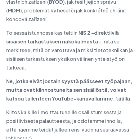
vlastních zařízení (
BYOD
), jak řešit jejich správu
(
MDM
), problematiky hesel či jak konkrétně chránit
koncová zařízení.
Toisessa istunnossa käsiteltiin
NIS 2 -direktiiviä
sisäisen tarkastuksen näkökulmasta
- mitä se
merkitsee, mitä on varottava ja miksi tietotekniikan ja
sisäisen tarkastuksen yksikön välinen yhteistyö on
tärkeää.
Ne, jotka eivät jostain syystä päässeet työpajaan,
mutta ovat kiinnostuneita sen sisällöstä, voivat
katsoa tallenteen YouTube-kanavallamme.
täällä
.
Kiitos kaikille ilmoittautuneille osallistumisesta ja
positiivisesta palautteesta, ja odotamme innolla,
että näemme teidät jälleen ensi vuonna seuraavassa
lohkossa ;).