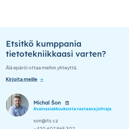
Etsitkö kumppania
tietotekniikkaasi varten?
Älä epäröi ottaa meihin yhteyttä.
Kirjoita meille
Michal Šon
Avainasiakkuuksista vastaava johtaja
son@its.cz
+420 607 965 302