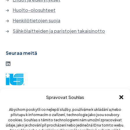
Huolto-olosuhteet
Henkilötietojen suoja
Sähkölaitteiden ja paristojen takaisinotto
Seuraa meitä
ITS-osakeyhtiö
Spravovat Souhlas
Vinohradská 184
130 52 Praha 3
Abychom poskytli co nejlepší služby, používáme k ukládání a/nebo
přístupu k informacím o zařízení, technologie jako jsou soubory
Tšekin tasavalta
cookies. Souhlas s těmito technologiemi nám umožní zpracovávat
údaje, jako je chování při procházení nebo jedinečná ID na tomto webu.