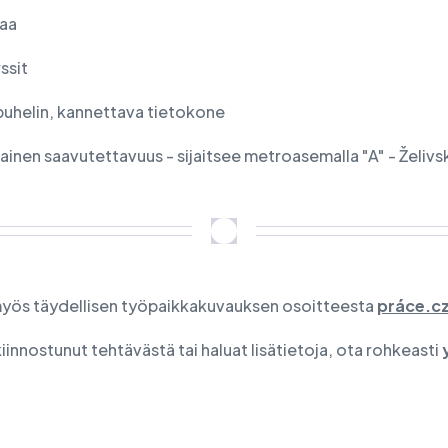
paa
rssit
uhelin, kannettava tietokone
ainen saavutettavuus - sijaitsee metroasemalla "A" - Želiv
yös täydellisen työpaikkakuvauksen osoitteesta
práce.c
kiinnostunut tehtävästä tai haluat lisätietoja, ota rohkeasti