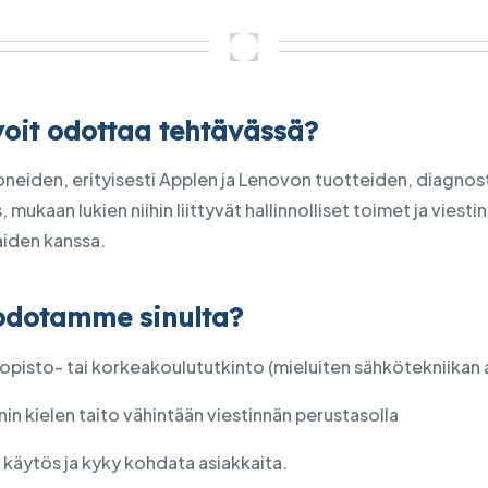
voit odottaa tehtävässä?
neiden, erityisesti Applen ja Lenovon tuotteiden, diagnost
, mukaan lukien niihin liittyvät hallinnolliset toimet ja viesti
aiden kanssa.
odotamme sinulta?
iopisto- tai korkeakoulututkinto (mieluiten sähkötekniikan a
in kielen taito vähintään viestinnän perustasolla
 käytös ja kyky kohdata asiakkaita.