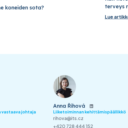
terveys 
 koneiden sota?
Lue artikk
Anna Říhová
 vastaava johtaja
Liiketoiminnan kehittämispäällikkö
rihova@its.cz
+420 728 444 152