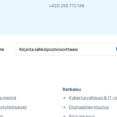
+420 255 772 148
me
Ratkaisu
a meistä
Kyberturvallisuus & IT-r
stutkimukset
Digitaalinen muutos
et
Pilviratkaisut