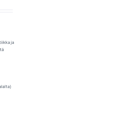
iikka ja
ntä
lalta)