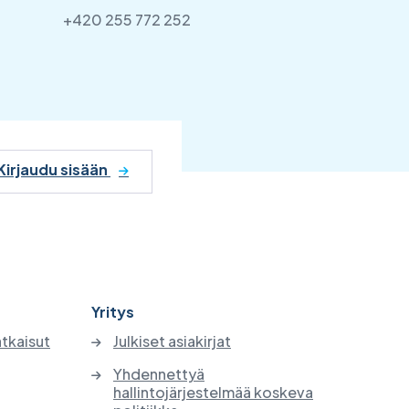
+420 255 772 252
Kirjaudu sisään
Yritys
atkaisut
Julkiset asiakirjat
Yhdennettyä
hallintojärjestelmää koskeva