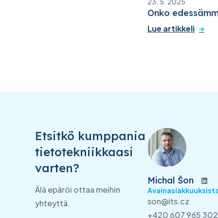
23. 5. 2025
Onko edessämme
Lue artikkeli
Etsitkö kumppania
tietotekniikkaasi
varten?
Michal Šon
Älä epäröi ottaa meihin
Avainasiakkuuksista
son@its.cz
yhteyttä.
+420 607 965 302