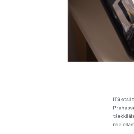
IBM:n tuotteet
IT- ja kyberturvallisuuden
tarkastus
Uutiset
Tapahtumat
Kirjoita meille
ITS
etsii 
Prahass
tšekkiläi
mielellä