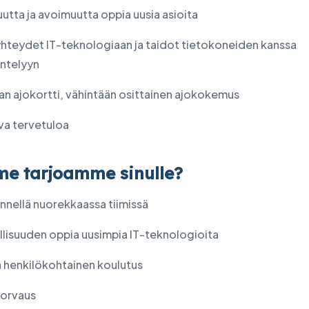
utta ja avoimuutta oppia uusia asioita
yhteydet IT-teknologiaan ja taidot tietokoneiden kanssa
ntelyyn
an ajokortti, vähintään osittainen ajokokemus
va tervetuloa
me tarjoamme sinulle?
nnellä nuorekkaassa tiimissä
lisuuden oppia uusimpia IT-teknologioita
a henkilökohtainen koulutus
korvaus