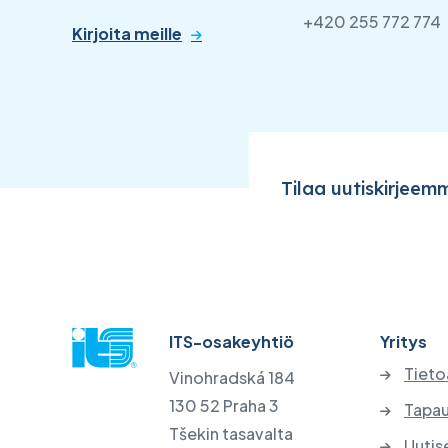
+420 255 772 774
Kirjoita meille
Tilaa uutiskirjeem
ITS-osakeyhtiö
Yritys
Tieto
Vinohradská 184
130 52 Praha 3
Tapau
Tšekin tasavalta
Uutis