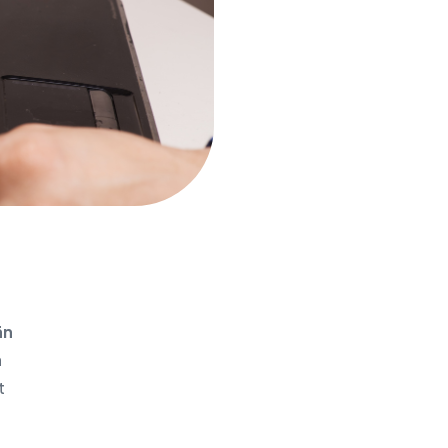
än
n
t