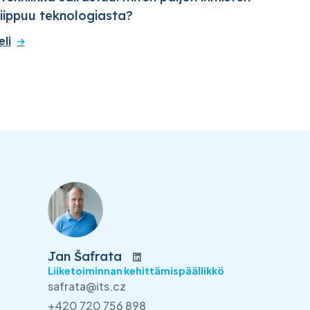
riippuu teknologiasta?
eli
Jan Šafrata
Liiketoiminnan kehittämispäällikkö
safrata@its.cz
+420 720 756 898