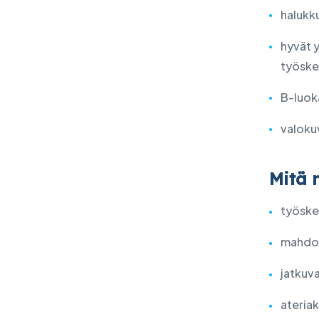
halukku
hyvät 
työske
B-luok
valoku
Mitä 
työske
mahdol
jatkuv
ateria