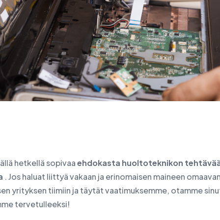
tällä hetkellä sopivaa
ehdokasta huoltoteknikon tehtävä
a
. Jos haluat liittyä vakaan ja erinomaisen maineen omaava
sen yrityksen tiimiin ja täytät vaatimuksemme, otamme sinu
mme tervetulleeksi!