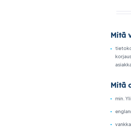
Mitä 
tietoko
korjaus
asiakk
Mitä 
min. Yl
englann
vankka