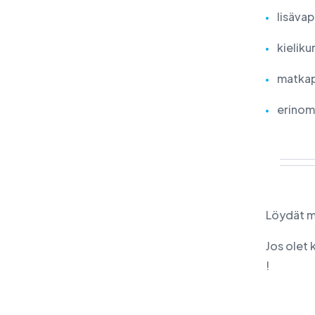
lisäva
kieliku
matkap
erinom
Löydät m
Jos olet 
!