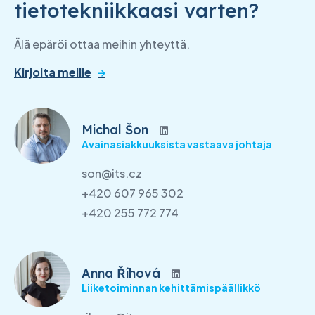
tietotekniikkaasi varten?
Älä epäröi ottaa meihin yhteyttä.
Kirjoita meille
Michal Šon
Avainasiakkuuksista vastaava johtaja
son@its.cz
+420 607 965 302
+420 255 772 774
Anna Říhová
Liiketoiminnan kehittämispäällikkö