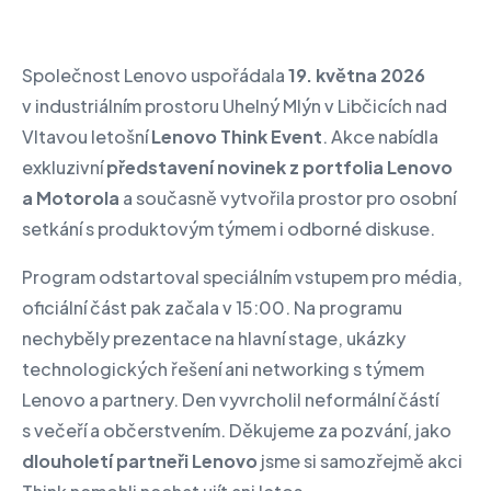
Společnost Lenovo uspořádala
19. května 2026
v industriálním prostoru Uhelný Mlýn v Libčicích nad
Vltavou letošní
Lenovo Think Event
. Akce nabídla
exkluzivní
představení novinek z portfolia Lenovo
a Motorola
a současně vytvořila prostor pro osobní
setkání s produktovým týmem i odborné diskuse.
Program odstartoval speciálním vstupem pro média,
oficiální část pak začala v 15:00. Na programu
nechyběly prezentace na hlavní stage, ukázky
technologických řešení ani networking s týmem
Lenovo a partnery. Den vyvrcholil neformální částí
s večeří a občerstvením. Děkujeme za pozvání, jako
dlouholetí partneři Lenovo
jsme si samozřejmě akci