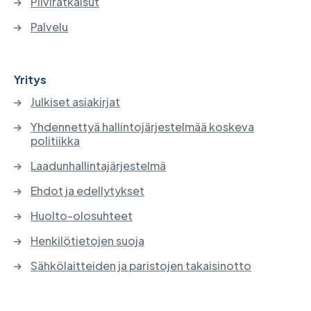
Pilviratkaisut
Palvelu
Yritys
Julkiset asiakirjat
Yhdennettyä hallintojärjestelmää koskeva
politiikka
Laadunhallintajärjestelmä
Ehdot ja edellytykset
Huolto-olosuhteet
Henkilötietojen suoja
Sähkölaitteiden ja paristojen takaisinotto