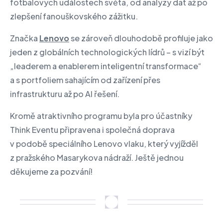
fotbalových událostech světa, od analýzy dat až po
zlepšení fanouškovského zážitku.
Značka
Lenovo
se zároveň dlouhodobě profiluje jako
jeden z globálních technologických lídrů – s vizí být
„leaderem a enablerem inteligentní transformace“
a s portfoliem sahajícím od zařízení přes
infrastrukturu až po AI řešení.
Kromě atraktivního programu byla pro účastníky
Think Eventu připravena i společná doprava
v podobě speciálního Lenovo vlaku, který vyjížděl
z pražského Masarykova nádraží. Ještě jednou
děkujeme za pozvání!