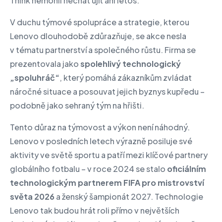
Think nemohli nechat ujít ani letos.
V duchu týmové spolupráce a strategie, kterou
Lenovo dlouhodobě zdůrazňuje, se akce nesla
v tématu partnerství a společného růstu. Firma se
prezentovala jako
spolehlivý technologický
„spoluhráč“
, který pomáhá zákazníkům zvládat
náročné situace a posouvat jejich byznys kupředu –
podobně jako sehraný tým na hřišti.
Tento důraz na týmovost a výkon není náhodný.
Lenovo v posledních letech výrazně posiluje své
aktivity ve světě sportu a patří mezi klíčové partnery
globálního fotbalu – v roce 2024 se stalo
oficiálním
technologickým partnerem FIFA
pro mistrovství
světa 2026
a ženský šampionát 2027. Technologie
Lenovo tak budou hrát roli přímo v největších