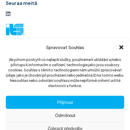
Seuraa meitä
ITS-osakeyhtiö
Spravovat Souhlas
Vinohradská 184
130 52 Praha 3
Abychom poskytli co nejlepší služby, používáme k ukládání a/nebo
přístupu k informacím o zařízení, technologie jako jsou soubory
Tšekin tasavalta
cookies. Souhlas s těmito technologiemi nám umožní zpracovávat
údaje, jako je chování při procházení nebo jedinečná ID na tomto webu.
ID: 14889811
Nesouhlas nebo odvolání souhlasu může nepříznivě ovlivnit určité
vlastnosti a funkce.
DIC: CZ14889811
Přijmout
Odmítnout
Zobrazit předvolby
© 2026 ITS akciová společnost