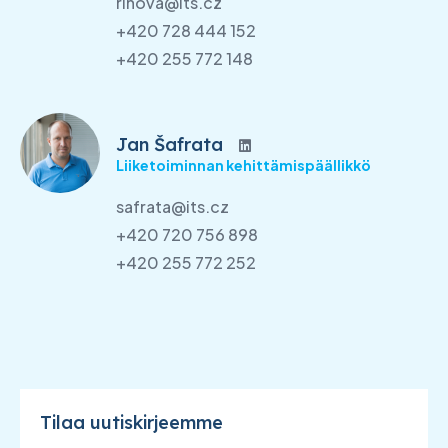
rihova@its.cz
+420 728 444 152
+420 255 772 148
Jan Šafrata
Liiketoiminnan kehittämispäällikkö
safrata@its.cz
+420 720 756 898
+420 255 772 252
Tilaa uutiskirjeemme