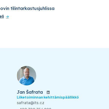
ovin tilintarkastusjuhlissa
eli
Jan Šafrata
Liiketoiminnan kehittämispäällikkö
safrata@its.cz