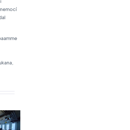
i
 nemocí
dal
tapaamme
mukana,