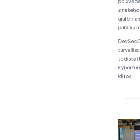
po uvede
z našeho
ujal bril
publiku 
DevSecOp
turvallis
todistet
kyberturv
kiitos.