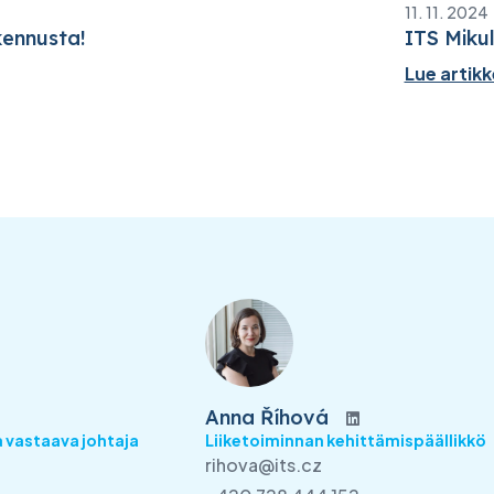
11. 11. 2024
akennusta!
ITS Mikul
Lue artikk
Anna Říhová
 vastaava johtaja
Liiketoiminnan kehittämispäällikkö
rihova@its.cz