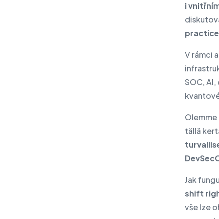
i vnitřn
diskutov
practic
V rámci a
infrastru
SOC, AI, 
kvantové 
Olemme t
tällä ker
turvalli
DevSecO
Jak fungu
shift rig
vše lze o