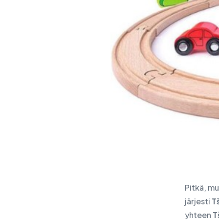
tarkistus
Ohjelmisto
Tietokesku
Lenovo PC-tuotteet
IBM:n tuotteet
IT- ja kyberturvallisuuden
tarkastus
Uutiset
Tapahtumat
Kirjoita meille
Pitkä, mu
järjesti
T
yhteen
T