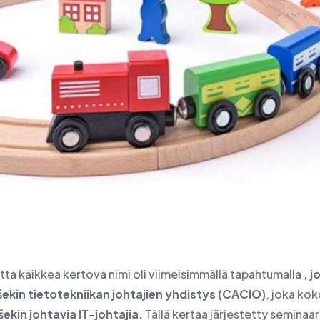
sten siirtäminen
tta kaikkea kertova nimi oli viimeisimmällä tapahtumalla
, j
šekin tietotekniikan johtajien yhdistys (CACIO)
, joka ko
šekin johtavia IT-johtajia.
Tällä kertaa järjestetty seminaar