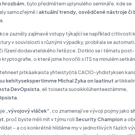
ím hrozbám
, bylo předmětem uplynulého semináře, kde se
aly samozřejmě i
aktuální trendy, osvědčené nástroje či 
es
.
kce zazněly zajímavé vstupy týkající se například citlivosti k
ktury v souvislosti s různými výpadky, probírala se automat
či řízení dodavatelského řetězce. Dotklo se i tématu post-
kryptografie, o které jsme hovořili s ITS na minulém setkán
ehneet pitkäaikaista yhteistyötä CACIO-yhdistyksen kanss
taa
kehitysekspertimme Michal Zyka on laatinut
artikkeli
sesta DevOpsista
, eli toisesta suosikkilühenteestämme,
psista
.
je „
vývojový vláček“
, co znamenají ve vývoji pojmy jako
sh
ht
, proč byste měli mít v týmu roli
Security Champion
a ob
hlídat – a co konkrétně hlídáme my v jednotlivých fázích vý