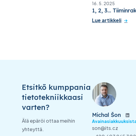
16. 5. 2025
1, 2, 3... Tiiminr
Lue artikkeli
Etsitkö kumppania
tietotekniikkaasi
varten?
Michal Šon
Älä epäröi ottaa meihin
Avainasiakkuuksista
son@its.cz
yhteyttä.