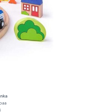
Palvelupiste - Brno
onka
koaa
i