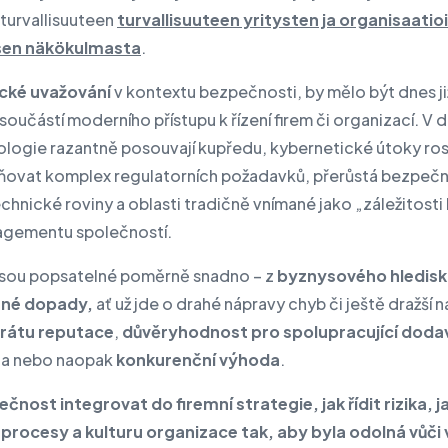
 turvallisuuteen
turvallisuuteen yritysten ja organisaatio
sen näkökulmasta
.
ické uvažování
v kontextu bezpečnosti, by mělo být dnes ji
součástí moderního přístupu k řízení firem či organizací. V 
ologie razantně posouvají kupředu, kybernetické útoky rost
lňovat komplex regulatorních požadavků, přerůstá bezpeč
echnické roviny a oblasti tradičně vnímané jako „záležitosti 
agementu společností.
sou popsatelné poměrně snadno – z
byznysového hlediska
mné dopady,
ať už jde o drahé nápravy chyb či ještě dražší 
rátu reputace
,
důvěryhodnost pro spolupracující doda
, a nebo naopak
konkurenční výhoda
.
čnost integrovat do firemní strategie, jak řídit rizika, j
 procesy a kulturu organizace tak, aby byla odolná vůči