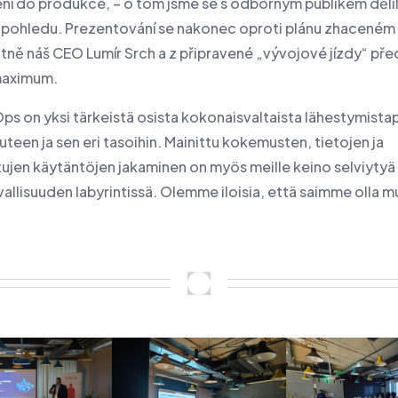
ní do produkce, – o tom jsme se s odborným publikem dělil
 pohledu. Prezentování se nakonec oproti plánu zhaceném
antně náš CEO Lumír Srch a z připravené „vývojové jízdy“ pře
maximum.
s on yksi tärkeistä osista kokonaisvaltaista lähestymis
uuteen ja sen eri tasoihin. Mainittu kokemusten, tietojen ja
tujen käytäntöjen jakaminen on myös meille keino selviytyä
allisuuden labyrintissä. Olemme iloisia, että saimme olla 