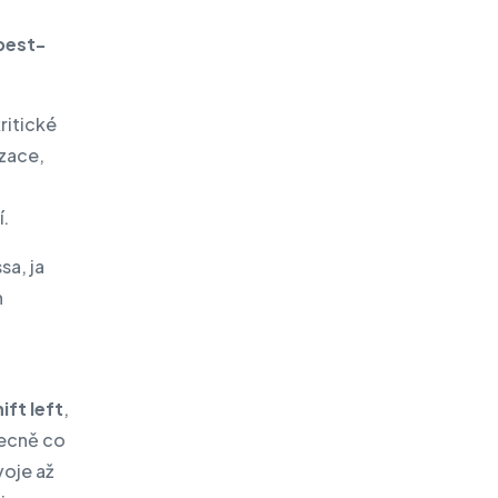
best-
ritické
izace,
í.
a, ja
n
ift left
,
ecně co
voje až