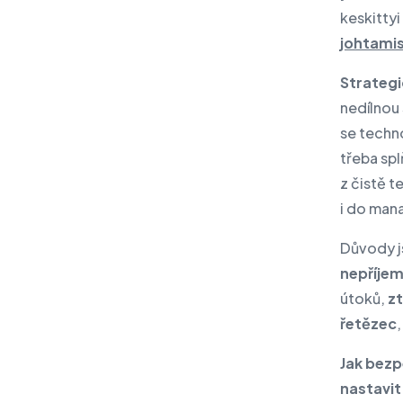
keskittyi
johtami
Strateg
nedílnou 
se techn
třeba sp
z čistě t
i do man
Důvody j
nepříje
útoků,
zt
řetězec
Jak bezpe
nastavit