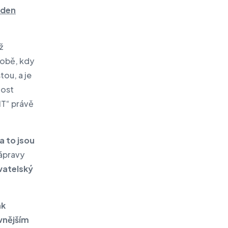
iden
ž
době, kdy
ou, a je
nost
IT“ právě
 to jsou
nápravy
vatelský
ak
 vnějším